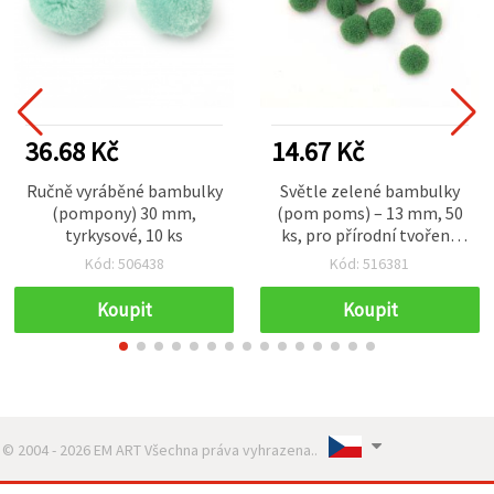
36.68 Kč
14.67 Kč
Ručně vyráběné bambulky
Světle zelené bambulky
(pompony) 30 mm,
(pom poms) – 13 mm, 50
tyrkysové, 10 ks
ks, pro přírodní tvoření,
DIY dekorace a kreativní
Kód: 506438
Kód: 516381
projekty
Koupit
Koupit
© 2004 - 2026 EM ART Všechna práva vyhrazena..