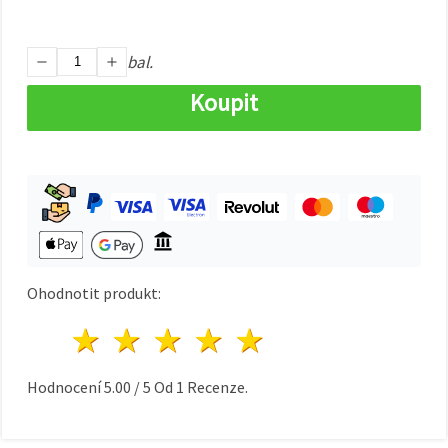
na tlačítko
"Uložit"
bal.
Přijmout
vše
Koupit
Nastavení
Ohodnotit produkt:
1 hvězda
2 hvězdy
3 hvězdy
4 hvězdy
5 hvězdy
Hodnocení
5.00
/
5
Od
1
Recenze.