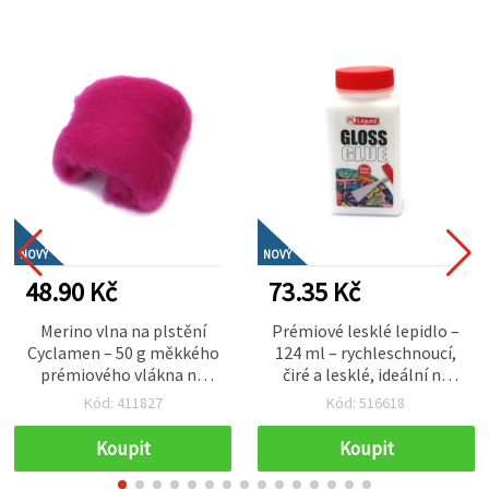
NOVÝ
NOVÝ
48.90 Kč
73.35 Kč
Merino vlna na plstění
Prémiové lesklé lepidlo –
Cyclamen – 50 g měkkého
124 ml – rychleschnoucí,
prémiového vlákna na
čiré a lesklé, ideální na
filcování, kreativní
decoupage, papírové
Kód: 411827
Kód: 516618
tvoření a textilní design
tvoření, textil a
dekorativní hobby
Koupit
Koupit
projekty