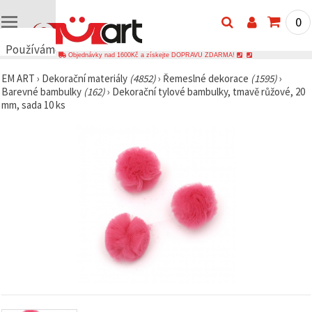
0
Používáme
Objednávky nad 1600Kč a získejte DOPRAVU ZDARMA!
cookies
EM ART
›
Dekorační materiály
(4852)
›
Řemeslné dekorace
(1595)
›
🍪
Barevné bambulky
(162)
›
Dekorační tylové bambulky, tmavě růžové, 20
Používáme
mm, sada 10 ks
cookies a
podobné
technologie,
abychom
zajistili
správné
fungování
webu,
zlepšili vaše
prostředí
při jeho
používání a
s vaším
souhlasem
analyzovali
návštěvnost
a
zobrazovali
relevantnější