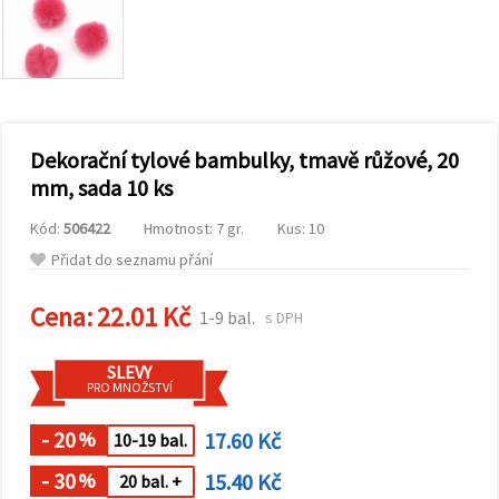
obsah a
reklamu, a
to i s
pomocí
našich
partnerů
pro
analýzu a
marketing.
Dekorační tylové bambulky, tmavě růžové, 20
Můžete
mm, sada 10 ks
souhlasit s
použitím
Kód:
506422
Hmotnost: 7 gr.
Kus: 10
všech
cookies
Přidat do seznamu přání
kliknutím
na
"Přijmout
Cena:
22.01 Kč
1-9 bal.
s DPH
vše!" Nebo
můžete
uvést své
SLEVY
preference v
PRO MNOŽSTVÍ
Nastavení
výběrem
daného
- 20
17.60 Kč
%
10-19 bal.
typu
cookies a
- 30
15.40 Kč
%
20 bal. +
kliknutím