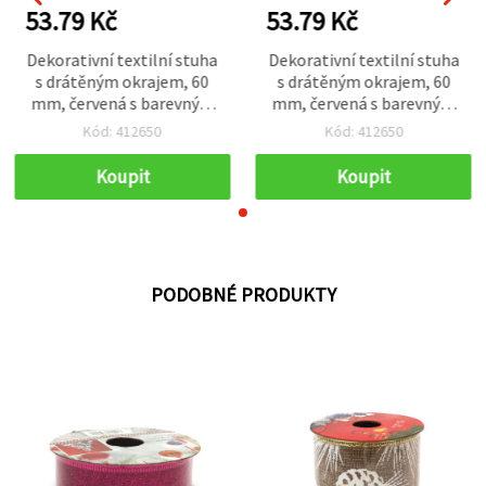
53.79 Kč
53.79 Kč
Dekorativní textilní stuha
Dekorativní textilní stuha
s drátěným okrajem, 60
s drátěným okrajem, 60
mm, červená s barevným
mm, červená s barevným
vánočním potiskem – 2,7
vánočním potiskem – 2,7
Kód: 412650
Kód: 412650
m
m
Koupit
Koupit
PODOBNÉ PRODUKTY