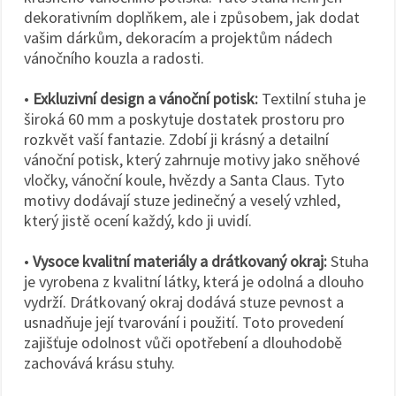
dekorativním doplňkem, ale i způsobem, jak dodat
vašim dárkům, dekoracím a projektům nádech
vánočního kouzla a radosti.
•
Exkluzivní design a vánoční potisk:
Textilní stuha je
široká 60 mm a poskytuje dostatek prostoru pro
rozkvět vaší fantazie. Zdobí ji krásný a detailní
vánoční potisk, který zahrnuje motivy jako sněhové
vločky, vánoční koule, hvězdy a Santa Claus. Tyto
motivy dodávají stuze jedinečný a veselý vzhled,
který jistě ocení každý, kdo ji uvidí.
•
Vysoce kvalitní materiály a drátkovaný okraj:
Stuha
je vyrobena z kvalitní látky, která je odolná a dlouho
vydrží. Drátkovaný okraj dodává stuze pevnost a
usnadňuje její tvarování i použití. Toto provedení
zajišťuje odolnost vůči opotřebení a dlouhodobě
zachovává krásu stuhy.