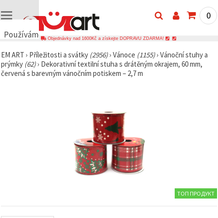
0
Používáme
Objednávky nad 1600Kč a získejte DOPRAVU ZDARMA!
cookies
EM ART
›
Příležitosti a svátky
(2956)
›
Vánoce
(1155)
›
Vánoční stuhy a
🍪
prýmky
(62)
›
Dekorativní textilní stuha s drátěným okrajem, 60 mm,
Používáme
červená s barevným vánočním potiskem – 2,7 m
cookies a
podobné
technologie,
abychom
zajistili
správné
fungování
webu,
zlepšili vaše
prostředí
při jeho
používání a
s vaším
souhlasem
analyzovali
návštěvnost
ТОП ПРОДУКТ
a
zobrazovali
relevantnější