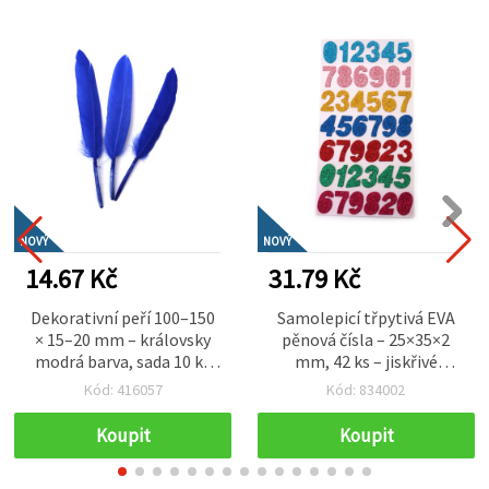
NOVÝ
NOVÝ
14.67 Kč
31.79 Kč
Dekorativní peří 100–150
Samolepicí třpytivá EVA
× 15–20 mm – královsky
pěnová čísla – 25×35×2
modrá barva, sada 10 ks
mm, 42 ks – jiskřivé
na elegantní tvoření,
nálepky pro kreativní
Kód: 416057
Kód: 834002
slavnostní dekorace a
tvoření, DIY a vzdělávací
kreativní projekty
projekty
Koupit
Koupit