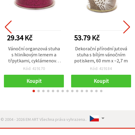
29.34 Kč
53.79 Kč
Vánoční organzová stuha
Dekorační přírodní jutová
s hliníkovým lemem a
stuha s bílým vánočním
třpytkami, cyklámenová,
potiskem, 60 mm x ~2,7 m
25 mm x ~2,70 m
Kód: 419170
Kód: 419184
Koupit
Koupit
© 2004 - 2026 EM ART Všechna práva vyhrazena..