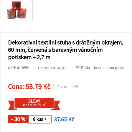
obsah a
reklamu, a
to i s
pomocí
našich
partnerů
pro
analýzu a
marketing.
Dekorativní textilní stuha s drátěným okrajem,
Můžete
60 mm, červená s barevným vánočním
souhlasit s
potiskem – 2,7 m
použitím
všech
cookies
Přidat do seznamu přání
Kód:
412650
Hmotnost: 48 gr.
kliknutím
na
"Přijmout
Cena:
53.79 Kč
vše!" Nebo
1-7 kus
s DPH
můžete
uvést své
preference v
SLEVY
Nastavení
PRO MNOŽSTVÍ
výběrem
daného
- 30
37.65 Kč
typu
%
8 kus +
cookies a
kliknutím