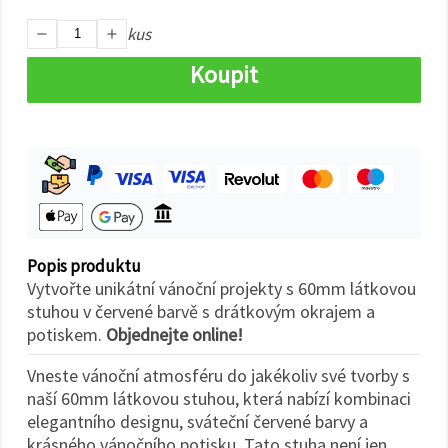
na tlačítko
"Uložit"
kus
Koupit
Přijmout
vše
Nastavení
Popis produktu
Vytvořte unikátní vánoční projekty s 60mm látkovou
stuhou v červené barvě s drátkovým okrajem a
potiskem.
Objednejte online!
Vneste vánoční atmosféru do jakékoliv své tvorby s
naší 60mm látkovou stuhou, která nabízí kombinaci
elegantního designu, sváteční červené barvy a
krásného vánočního potisku. Tato stuha není jen