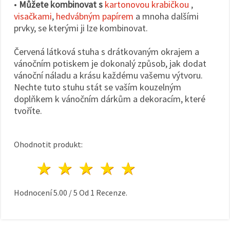
•
Můžete kombinovat s
kartonovou krabičkou
,
visačkami
,
hedvábným papírem
a mnoha dalšími
prvky, se kterými ji lze kombinovat.
Červená látková stuha s drátkovaným okrajem a
vánočním potiskem je dokonalý způsob, jak dodat
vánoční náladu a krásu každému vašemu výtvoru.
Nechte tuto stuhu stát se vaším kouzelným
doplňkem k vánočním dárkům a dekoracím, které
tvoříte.
Ohodnotit produkt:
1 hvězda
2 hvězdy
3 hvězdy
4 hvězdy
5 hvězdy
Hodnocení
5.00
/
5
Od
1
Recenze.