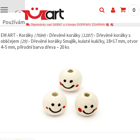
0
Používáme
Objednávky nad 1600Kč a získejte DOPRAVU ZDARMA!
cookies
EM ART
›
Korálky
(7684)
›
Dřevěné korálky
(1287)
›
Dřevěné korálky s
🍪
obličejem
(29)
›
Dřevěné korálky Smajlík, kulaté kuličky, 18×17 mm, otvor
Používáme
4–5 mm, přírodní barva dřeva – 20 ks
cookies a
podobné
technologie,
abychom
zajistili
správné
fungování
webu,
zlepšili vaše
prostředí
při jeho
používání a
s vaším
souhlasem
analyzovali
návštěvnost
a
zobrazovali
relevantnější