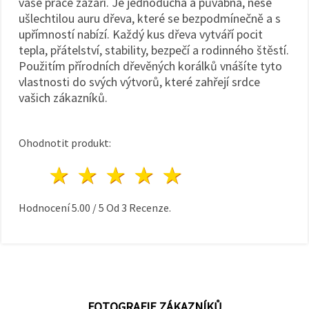
vaše práce zazáří. Je jednoduchá a půvabná, nese
ušlechtilou auru dřeva, které se bezpodmínečně a s
upřímností nabízí. Každý kus dřeva vytváří pocit
tepla, přátelství, stability, bezpečí a rodinného štěstí.
Použitím přírodních dřevěných korálků vnášíte tyto
vlastnosti do svých výtvorů, které zahřejí srdce
vašich zákazníků.
Ohodnotit produkt:
1 hvězda
2 hvězdy
3 hvězdy
4 hvězdy
5 hvězdy
Hodnocení
5.00
/
5
Od
3
Recenze.
FOTOGRAFIE ZÁKAZNÍKŮ