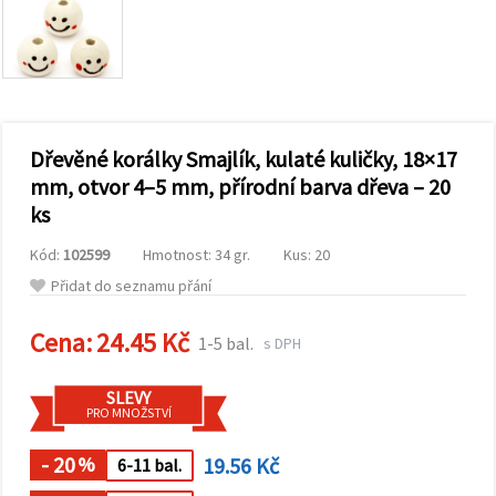
obsah a
reklamu, a
to i s
pomocí
našich
partnerů
pro
analýzu a
marketing.
Dřevěné korálky Smajlík, kulaté kuličky, 18×17
Můžete
mm, otvor 4–5 mm, přírodní barva dřeva – 20
souhlasit s
ks
použitím
všech
cookies
Kód:
102599
Hmotnost: 34 gr.
Kus: 20
kliknutím
na
Přidat do seznamu přání
"Přijmout
vše!" Nebo
Cena:
24.45 Kč
můžete
1-5 bal.
s DPH
uvést své
preference v
Nastavení
SLEVY
výběrem
PRO MNOŽSTVÍ
daného
typu
- 20
19.56 Kč
cookies a
%
6-11 bal.
kliknutím