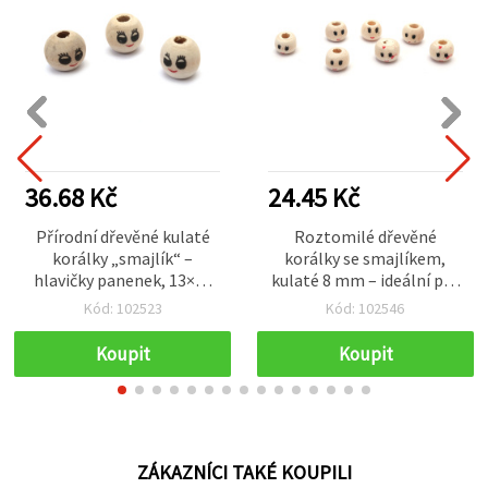
36.68 Kč
24.45 Kč
Přírodní dřevěné kulaté
Roztomilé dřevěné
korálky „smajlík“ –
korálky se smajlíkem,
hlavičky panenek, 13×14
kulaté 8 mm – ideální pro
mm, otvor 4,5 mm, barva
výrobu šperků,
Kód: 102523
Kód: 102546
dřeva, 50 ks
korálkování a kreativní
DIY, přírodní dřevo, balení
Koupit
Koupit
50 ks
ZÁKAZNÍCI TAKÉ KOUPILI