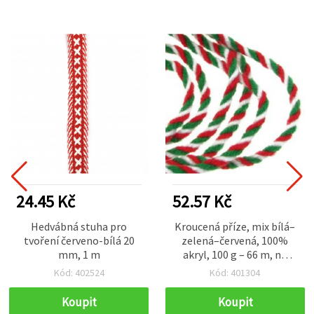
24.45 Kč
52.57 Kč
Hedvábná stuha pro
Kroucená příze, mix bílá–
tvoření červeno-bílá 20
zelená–červená, 100%
mm, 1 m
akryl, 100 g – 66 m, na
háčkování a pletení
Kód: 402524
Kód: 401304
Koupit
Koupit