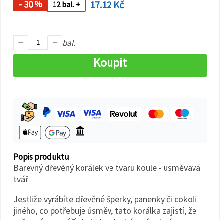
na tlačítko
- 30
17.12 Kč
%
12 bal. +
"Uložit"
Přijmout
bal.
vše
Koupit
Nastavení
Popis produktu
Barevný dřevěný korálek ve tvaru koule - usměvavá
tvář
Jestliže vyrábíte dřevěné šperky, panenky či cokoli
jiného, co potřebuje úsměv, tato korálka zajistí, že