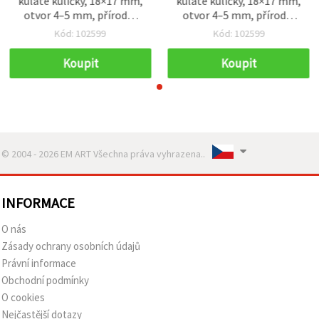
kulaté kuličky, 18×17 mm,
kulaté kuličky, 18×17 mm,
otvor 4–5 mm, přírodní
otvor 4–5 mm, přírodní
barva dřeva – 20 ks
barva dřeva – 20 ks
Kód: 102599
Kód: 102599
Koupit
Koupit
© 2004 - 2026 EM ART Všechna práva vyhrazena..
INFORMACE
O nás
Zásady ochrany osobních údajů
Právní informace
Obchodní podmínky
O cookies
Nejčastější dotazy