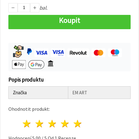
na tlačítko
"Uložit"
bal.
Koupit
Přijmout
vše
Nastavení
Popis produktu
Značka
EM ART
Ohodnotit produkt:
1 hvězda
2 hvězdy
3 hvězdy
4 hvězdy
5 hvězdy
Hodnocení
5.00
/
5
Od
1
Recenze.