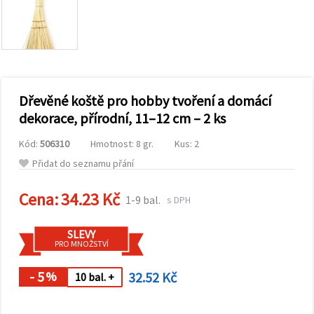
obsah a
reklamu, a
to i s
pomocí
našich
partnerů
pro
analýzu a
marketing.
Dřevěné koště pro hobby tvoření a domácí
Můžete
dekorace, přírodní, 11–12 cm – 2 ks
souhlasit s
použitím
Kód:
506310
Hmotnost: 8 gr.
Kus: 2
všech
cookies
Přidat do seznamu přání
kliknutím
na
"Přijmout
Cena:
34.23 Kč
1-9 bal.
s DPH
vše!" Nebo
můžete
uvést své
SLEVY
preference v
PRO MNOŽSTVÍ
Nastavení
výběrem
daného
- 5
32.52 Kč
%
10 bal. +
typu
cookies a
kliknutím