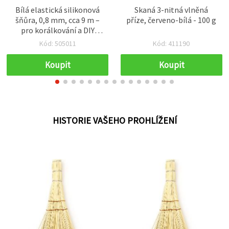
Bílá elastická silikonová
Skaná 3-nitná vlněná
šňůra, 0,8 mm, cca 9 m –
příze, červeno-bílá - 100 g
pro korálkování a DIY
šperky
Kód: 505011
Kód: 411190
Koupit
Koupit
HISTORIE VAŠEHO PROHLÍŽENÍ