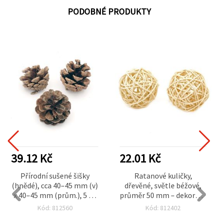
PODOBNÉ PRODUKTY
39.12 Kč
22.01 Kč
Přírodní sušené šišky
Ratanové kuličky,
(hnědé), cca 40–45 mm (v)
dřevěné, světle béžové,
x 40–45 mm (prům.), 5 ks
průměr 50 mm – dekorace
– potřeby pro tvoření,
a kreativní potřeby (2 ks)
Kód: 812560
Kód: 812402
výrobu věnců, vánoční a