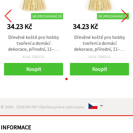
NEJPRODÁVANĚJŠÍ
NEJPRODÁVANĚJŠÍ
34.23 Kč
34.23 Kč
Dřevěné koště pro hobby
Dřevěné koště pro hobby
tvoření a domácí
tvoření a domácí
dekorace, přírodní, 11–12
dekorace, přírodní, 11–12
cm – 2 ks
cm – 2 ks
Kód: 506310
Kód: 506310
Koupit
Koupit
© 2004 - 2026 EM ART Všechna práva vyhrazena..
INFORMACE