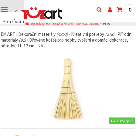
0
Používáme
Objednávky nad 1600Kč a získejte DOPRAVU ZDARMA!
cookies
EM ART
›
Dekorační materiály
(4852)
›
Kreativní potřeby
(278)
›
Přírodní
🍪
materiály
(92)
›
Dřevěné koště pro hobby tvoření a domácí dekorace,
Používáme
přírodní, 11–12 cm – 2 ks
cookies a
podobné
technologie,
abychom
zajistili
správné
fungování
webu,
zlepšili vaše
prostředí
při jeho
používání a
s vaším
souhlasem
analyzovali
návštěvnost
ТОП ПРОДУКТ
a
zobrazovali
relevantnější