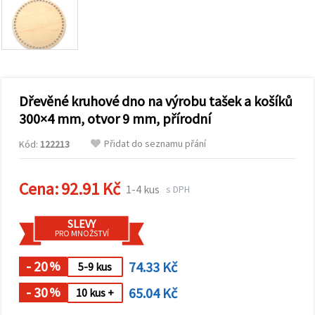
obsah a
reklamu, a
to i s
pomocí
našich
partnerů
pro
analýzu a
marketing.
Dřevěné kruhové dno na výrobu tašek a košíků
Můžete
300×4 mm, otvor 9 mm, přírodní
souhlasit s
použitím
Přidat do seznamu přání
Kód:
122213
všech
cookies
kliknutím
na
Cena:
92.91 Kč
1-4 kus
s DPH
"Přijmout
vše!" Nebo
můžete
SLEVY
uvést své
PRO MNOŽSTVÍ
preference v
Nastavení
výběrem
- 20
74.33 Kč
%
5-9 kus
daného
typu
- 30
65.04 Kč
%
10 kus +
cookies a
kliknutím