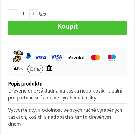
na tlačítko
"Uložit"
kus
Přijmout
Koupit
vše
Nastavení
Popis produktu
Dřevěné dno/základna na tašku nebo košík. Ideální
pro pletení, šití a ručně vyráběné košíky.
Vytvořte styl a odolnost ve svých ručně vyráběných
taškách, koších a nádobách s tímto dřevěným
dnem!