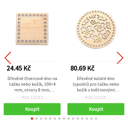
24.45 Kč
80.69 Kč
Dřevěné čtvercové dno na
Dřevěné kulaté dno
tašku nebo košík, 100×4
(spodní) pro tašku nebo
mm, otvory 8 mm,
košík s květinovými
přírodní odstín
ornamenty, 200×4 mm,
Kód: 122212
Kód: 122225
otvor 8 mm, přírodní
barva dřeva
Koupit
Koupit