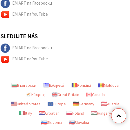
EM ART na Facebooku
EM ART na YouTube
SLEDUJTE NÁS
EM ART na Facebooku
EM ART na YouTube
Български
Ελληνικά
Română
Moldova
Κύπρος
Great Britain
Canada
United States
Europe
Germany
Austria
Italy
Croatian
Poland
Hungary
Slovenia
Slovakia