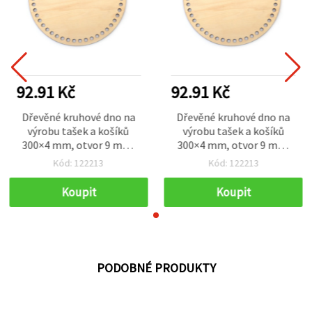
92.91 Kč
92.91 Kč
Dřevěné kruhové dno na
Dřevěné kruhové dno na
výrobu tašek a košíků
výrobu tašek a košíků
300×4 mm, otvor 9 mm,
300×4 mm, otvor 9 mm,
přírodní
přírodní
Kód: 122213
Kód: 122213
Koupit
Koupit
PODOBNÉ PRODUKTY