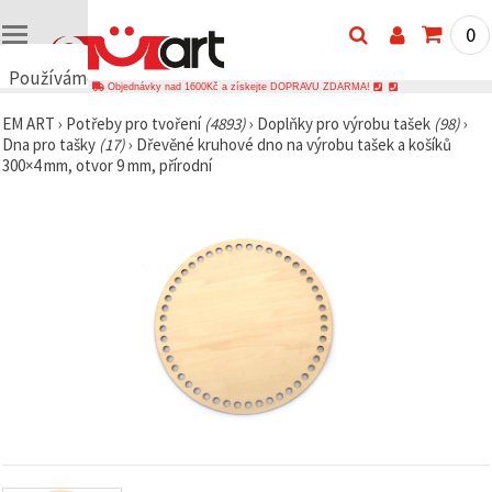
0
Používáme
Objednávky nad 1600Kč a získejte DOPRAVU ZDARMA!
cookies
EM ART
›
Potřeby pro tvoření
(4893)
›
Doplňky pro výrobu tašek
(98)
›
🍪
Dna pro tašky
(17)
›
Dřevěné kruhové dno na výrobu tašek a košíků
Používáme
300×4 mm, otvor 9 mm, přírodní
cookies a
podobné
technologie,
abychom
zajistili
správné
fungování
webu,
zlepšili vaše
prostředí
při jeho
používání a
s vaším
souhlasem
analyzovali
návštěvnost
a
zobrazovali
relevantnější