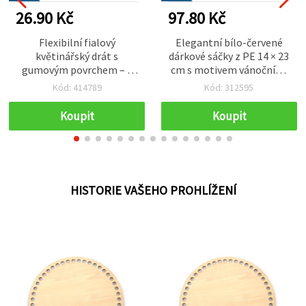
26.90 Kč
97.80 Kč
Flexibilní fialový
Elegantní bílo-červené
květinářský drát s
dárkové sáčky z PE 14 × 23
gumovým povrchem – 2
cm s motivem vánočního
mm × cca 40 cm – odolný a
stromku – sada 50 ks
Kód: 414789
Kód: 312595
snadno tvarovatelný – 20
ks
Koupit
Koupit
HISTORIE VAŠEHO PROHLÍŽENÍ