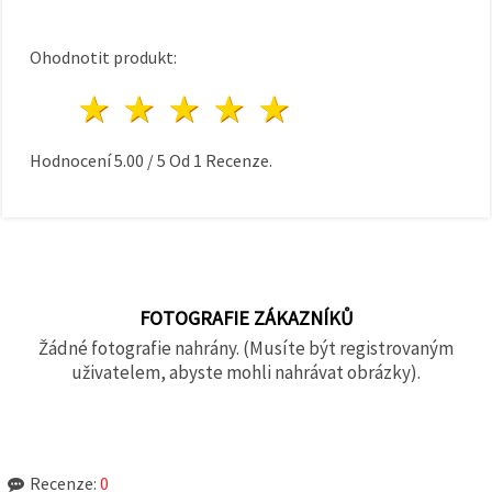
Ohodnotit produkt:
1 hvězda
2 hvězdy
3 hvězdy
4 hvězdy
5 hvězdy
Hodnocení
5.00
/
5
Od
1
Recenze.
FOTOGRAFIE ZÁKAZNÍKŮ
Žádné fotografie nahrány. (Musíte být registrovaným
uživatelem, abyste mohli nahrávat obrázky).
Recenze:
0