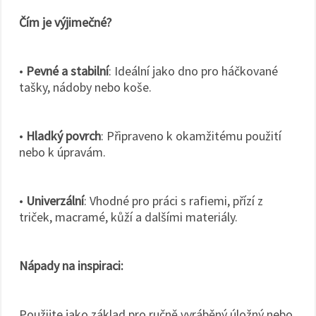
Čím je výjimečné?
•
Pevné a stabilní
: Ideální jako dno pro háčkované
tašky, nádoby nebo koše.
•
Hladký povrch
: Připraveno k okamžitému použití
nebo k úpravám.
•
Univerzální
: Vhodné pro práci s rafiemi, přízí z
triček, macramé, kůží a dalšími materiály.
Nápady na inspiraci:
Použijte jako základ pro ručně vyráběný úložný nebo