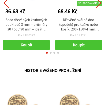
NEJPRODÁVANĚJŠÍ
36.68 Kč
68.46 Kč
Sada dřevěných kruhových
Dřevěné oválné dno
podkladů 3 mm – průměry
(spodek) pro tašku nebo
30 / 50 / 90 mm – ideální
košík, 200×150×4 mm,
na tvoření, malování,
průměr otvoru 8 mm,
Kód: 830379
Kód: 122221
decoupage a DIY dekorace
přírodní barva
Koupit
Koupit
HISTORIE VAŠEHO PROHLÍŽENÍ