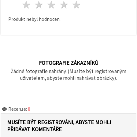
1 hvězda
2 hvězdy
3 hvězdy
4 hvězdy
5 hvězdy
Produkt nebyl hodnocen.
FOTOGRAFIE ZÁKAZNÍKŮ
Žádné fotografie nahrány. (Musíte být registrovaným
uživatelem, abyste mohli nahrávat obrázky).
Recenze:
0
MUSÍTE BÝT REGISTROVÁNI, ABYSTE MOHLI
PŘIDÁVAT KOMENTÁŘE