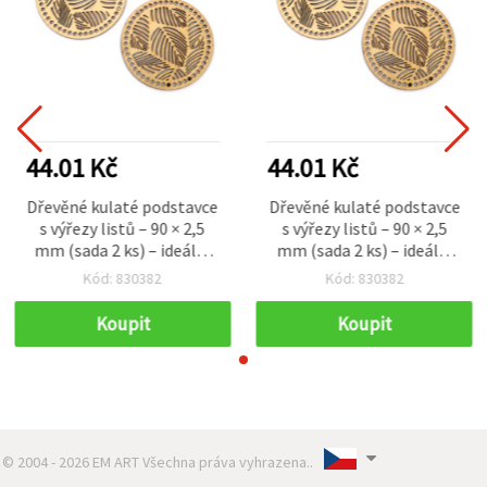
44.01 Kč
44.01 Kč
Dřevěné kulaté podstavce
Dřevěné kulaté podstavce
s výřezy listů – 90 × 2,5
s výřezy listů – 90 × 2,5
mm (sada 2 ks) – ideální
mm (sada 2 ks) – ideální
pro kreativní tvoření,
pro kreativní tvoření,
Kód: 830382
Kód: 830382
malování a sezónní
malování a sezónní
dekorace
dekorace
Koupit
Koupit
© 2004 - 2026 EM ART Všechna práva vyhrazena..