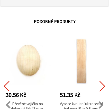
PODOBNÉ PRODUKTY
30.56 Kč
51.35 Kč
Dřevěné vajíčko na
Vysoce kvalitní ultratenká
dekoraci 64x47 mm,
balzová lišta 0,8 mm,