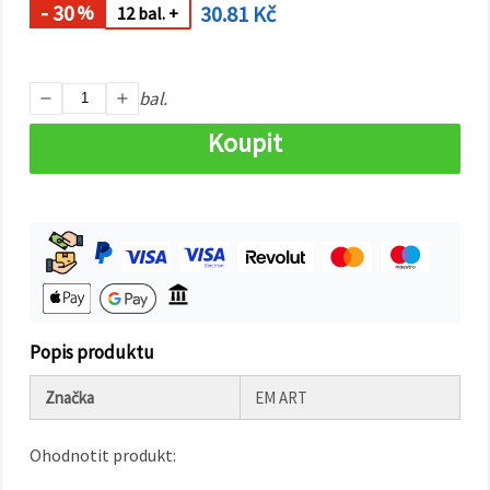
na tlačítko
- 30
30.81 Kč
%
12 bal. +
"Uložit"
Přijmout
bal.
vše
Koupit
Nastavení
Popis produktu
Značka
EM ART
Ohodnotit produkt: