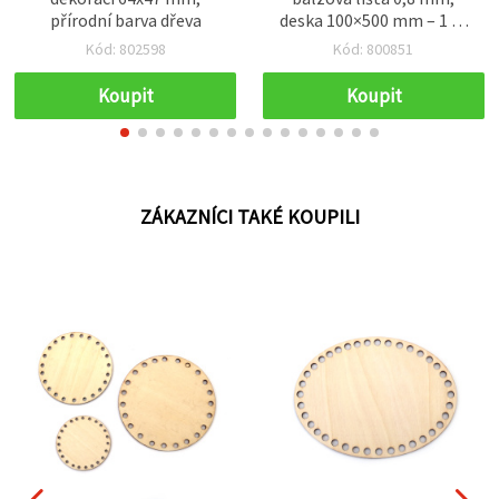
přírodní barva dřeva
deska 100×500 mm – 1 ks
– ideální pro přesné
Kód: 802598
Kód: 800851
modelářství, hobby
tvoření a kreativní DIY
Koupit
Koupit
projekty
ZÁKAZNÍCI TAKÉ KOUPILI