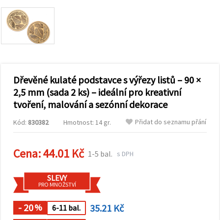
obsah a
reklamu, a
to i s
pomocí
našich
partnerů
pro
analýzu a
marketing.
Dřevěné kulaté podstavce s výřezy listů – 90 ×
Můžete
souhlasit s
2,5 mm (sada 2 ks) – ideální pro kreativní
použitím
tvoření, malování a sezónní dekorace
všech
cookies
kliknutím
Přidat do seznamu přání
Kód:
830382
Hmotnost: 14 gr.
na
"Přijmout
vše!" Nebo
můžete
Cena:
44.01 Kč
1-5 bal.
s DPH
uvést své
preference v
Nastavení
SLEVY
výběrem
PRO MNOŽSTVÍ
daného
typu
cookies a
- 20
35.21 Kč
%
6-11 bal.
kliknutím