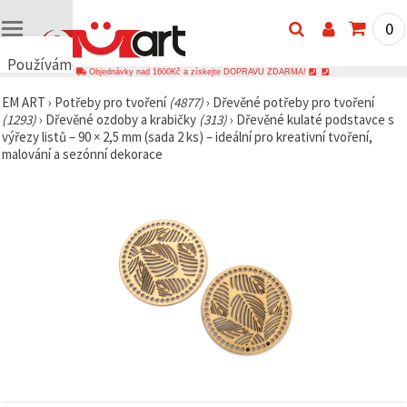
0
Používáme
Objednávky nad 1600Kč a získejte DOPRAVU ZDARMA!
cookies
EM ART
›
Potřeby pro tvoření
(4877)
›
Dřevěné potřeby pro tvoření
🍪
(1293)
›
Dřevěné ozdoby a krabičky
(313)
›
Dřevěné kulaté podstavce s
Používáme
výřezy listů – 90 × 2,5 mm (sada 2 ks) – ideální pro kreativní tvoření,
cookies a
malování a sezónní dekorace
podobné
technologie,
abychom
zajistili
správné
fungování
webu,
zlepšili vaše
prostředí
při jeho
používání a
s vaším
souhlasem
analyzovali
návštěvnost
a
zobrazovali
relevantnější