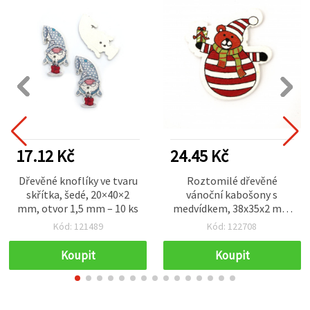
17.12 Kč
24.45 Kč
Dřevěné knoflíky ve tvaru
Roztomilé dřevěné
skřítka, šedé, 20×40×2
vánoční kabošony s
mm, otvor 1,5 mm – 10 ks
medvídkem, 38x35x2 mm
– ideální pro vánoční
Kód: 121489
Kód: 122708
tvoření a DIY dekorace,
sada 10 ks (mix motivů)
Koupit
Koupit