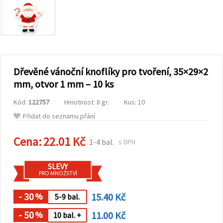
obsah a
reklamu, a
to i s
pomocí
našich
partnerů
pro
analýzu a
marketing.
Dřevěné vánoční knoflíky pro tvoření, 35×29×2
Můžete
mm, otvor 1 mm – 10 ks
souhlasit s
použitím
Kód:
122757
Hmotnost: 8 gr.
Kus: 10
všech
cookies
Přidat do seznamu přání
kliknutím
na
"Přijmout
Cena:
22.01 Kč
1-4 bal.
s DPH
vše!" Nebo
můžete
uvést své
SLEVY
preference v
PRO MNOŽSTVÍ
Nastavení
výběrem
daného
- 30
15.40 Kč
%
5-9 bal.
typu
cookies a
- 50
11.00 Kč
%
10 bal. +
kliknutím