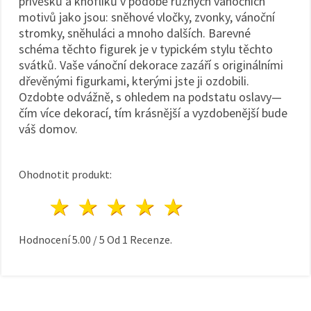
přívěsků a knoflíků v podobě různých vánočních
motivů jako jsou: sněhové vločky, zvonky, vánoční
stromky, sněhuláci a mnoho dalších. Barevné
schéma těchto figurek je v typickém stylu těchto
svátků. Vaše vánoční dekorace zazáří s originálními
dřevěnými figurkami, kterými jste ji ozdobili.
Ozdobte odvážně, s ohledem na podstatu oslavy—
čím více dekorací, tím krásnější a vyzdobenější bude
váš domov.
Ohodnotit produkt:
1 hvězda
2 hvězdy
3 hvězdy
4 hvězdy
5 hvězdy
Hodnocení
5.00
/
5
Od
1
Recenze.