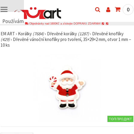
0
Používáme
Objednávky nad 1600Kč a získejte DOPRAVU ZDARMA!
cookies
EM ART
›
Korálky
(7684)
›
Dřevěné korálky
(1287)
›
Dřevěné knoflíky
🍪
(429)
›
Dřevěné vánoční knoflíky pro tvoření, 35×29×2 mm, otvor 1 mm –
Používáme
10 ks
cookies a
podobné
technologie,
abychom
zajistili
správné
fungování
webu,
zlepšili vaše
prostředí
při jeho
používání a
s vaším
souhlasem
analyzovali
návštěvnost
ТОП ПРОДУКТ
a
zobrazovali
relevantnější