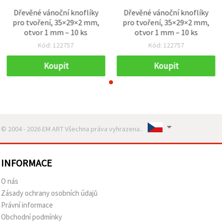
Dřevěné vánoční knoflíky
Dřevěné vánoční knoflíky
pro tvoření, 35×29×2 mm,
pro tvoření, 35×29×2 mm,
otvor 1 mm – 10 ks
otvor 1 mm – 10 ks
Kód: 122757
Kód: 122757
Koupit
Koupit
© 2004 - 2026 EM ART Všechna práva vyhrazena..
INFORMACE
O nás
Zásady ochrany osobních údajů
Právní informace
Obchodní podmínky