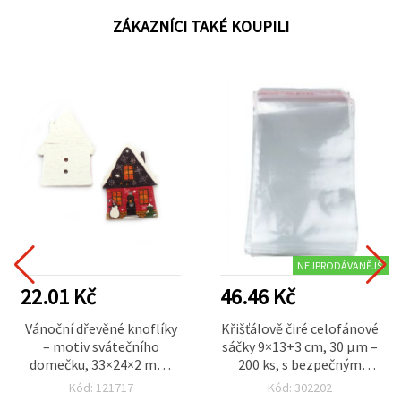
ZÁKAZNÍCI TAKÉ KOUPILI
NEJPRODÁVANĚJŠÍ
22.01 Kč
46.46 Kč
Vánoční dřevěné knoflíky
Křišťálově čiré celofánové
– motiv svátečního
sáčky 9×13+3 cm, 30 µm –
domečku, 33×24×2 mm,
200 ks, s bezpečným
otvor 1,5 mm – balení 10
samolepicím uzávěrem
Kód: 121717
Kód: 302202
ks