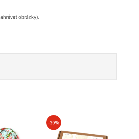
nahrávat obrázky).
-30%