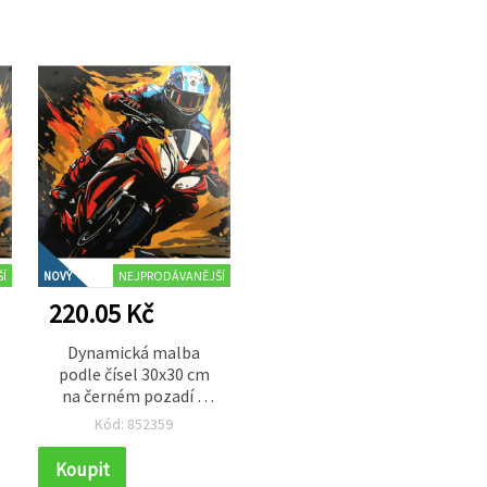
Í
NEJPRODÁVANĚJŠÍ
NOVÝ
220.05 Kč
Dynamická malba
podle čísel 30x30 cm
na černém pozadí –
„Motorkář“ HWC0009
Kód: 852359
Koupit