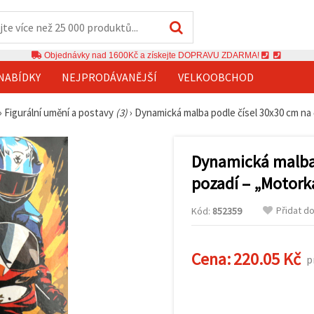
Objednávky nad 1600Kč a získejte DOPRAVU ZDARMA!
NABÍDKY
NEJPRODÁVANĚJŠÍ
VELKOOBCHOD
›
Figurální umění a postavy
(3)
›
Dynamická malba podle čísel 30x30 cm n
Dynamická malba 
pozadí – „Motor
Přidat d
Kód:
852359
Cena:
220.05 Kč
p