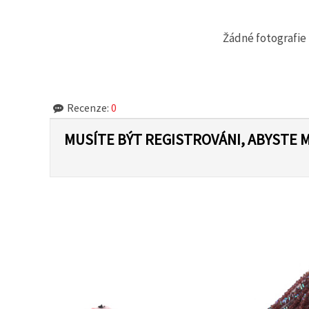
na tlačítko
"Uložit"
Žádné fotografie 
Přijmout
vše
Nastavení
Recenze:
0
MUSÍTE BÝT REGISTROVÁNI, ABYSTE 