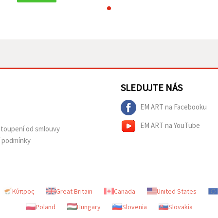
SLEDUJTE NÁS
EM ART na Facebooku
EM ART na YouTube
dstoupení od smlouvy
í podmínky
Κύπρος
Great Britain
Canada
United States
Poland
Hungary
Slovenia
Slovakia