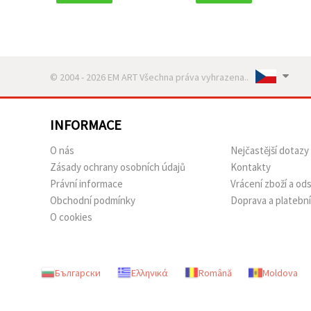
© 2004 - 2026 EM ART Všechna práva vyhrazena..
INFORMACE
O nás
Nejčastější dotazy
Zásady ochrany osobních údajů
Kontakty
Právní informace
Vrácení zboží a o
Obchodní podmínky
Doprava a platebn
O cookies
Български
Ελληνικά
Română
Moldova