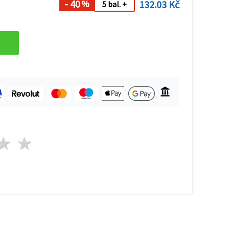
- 40
132.03 Kč
%
5 bal. +
zda
vězdy
3 hvězdy
4 hvězdy
5 hvězdy