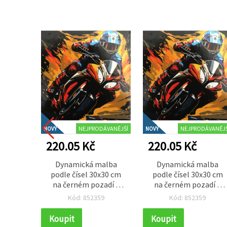
NEJPRODÁVANĚJŠÍ
NEJPRODÁVANĚJŠ
NOVÝ
NOVÝ
220.05 Kč
220.05 Kč
Dynamická malba
Dynamická malba
podle čísel 30x30 cm
podle čísel 30x30 cm
na černém pozadí –
na černém pozadí –
„Motorkář“ HWC0009
„Motorkář“ HWC0009
Kód: 852359
Kód: 852359
Koupit
Koupit