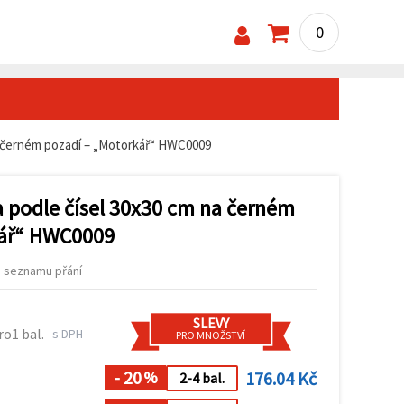
0
a černém pozadí – „Motorkář“ HWC0009
podle čísel 30x30 cm na černém
kář“ HWC0009
o seznamu přání
SLEVY
ro1 bal.
s DPH
PRO MNOŽSTVÍ
- 20
176.04 Kč
%
2-4 bal.