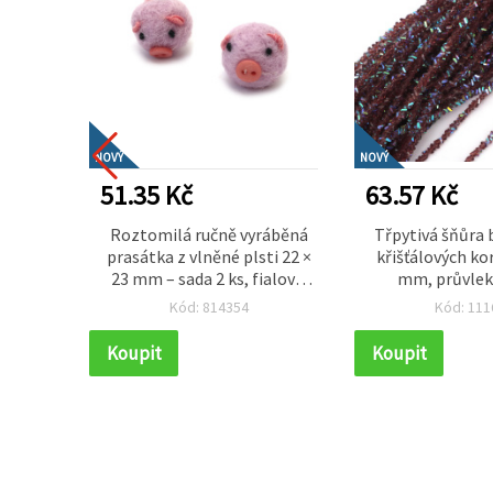
NOVÝ
NOVÝ
51.35 Kč
63.57 Kč
da na
Roztomilá ručně vyráběná
Třpytivá šňůra
0×50×50
prasátka z vlněné plsti 22 ×
křišťálových ko
vný a
23 mm – sada 2 ks, fialová,
mm, průvlek
rojekt,
na dekorace, dětské tvoření
elegantní průhl
Kód: 814354
Kód: 111
robené
a dárkové projekty
duhová s AB efe
 tvoření
Koupit
Koupit