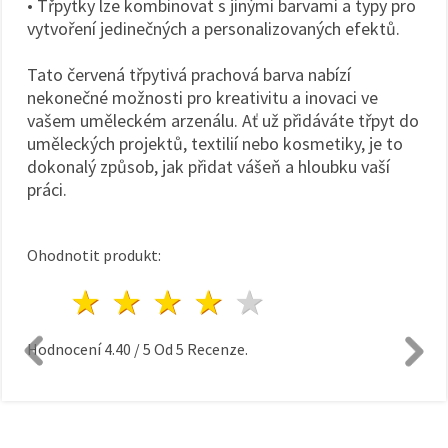
• Třpytky lze kombinovat s jinými barvami a typy pro
vytvoření jedinečných a personalizovaných efektů.
Tato červená třpytivá prachová barva nabízí
nekonečné možnosti pro kreativitu a inovaci ve
vašem uměleckém arzenálu. Ať už přidáváte třpyt do
uměleckých projektů, textilií nebo kosmetiky, je to
dokonalý způsob, jak přidat vášeň a hloubku vaší
práci.
Ohodnotit produkt:
1 hvězda
2 hvězdy
3 hvězdy
4 hvězdy
5 hvězdy
Hodnocení
4.40
/
5
Od
5
Recenze.