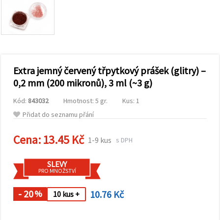
obsah a
reklamu, a
to i s
pomocí
našich
partnerů
pro
analýzu a
marketing.
Extra jemný červený třpytkový prášek (glitry) –
Můžete
0,2 mm (200 mikronů), 3 ml (~3 g)
souhlasit s
použitím
Kód:
843032
Hmotnost: 5 gr.
Kus: 1
všech
cookies
Přidat do seznamu přání
kliknutím
na
"Přijmout
Cena:
13.45 Kč
1-9 kus
s DPH
vše!" Nebo
můžete
uvést své
SLEVY
preference v
PRO MNOŽSTVÍ
Nastavení
výběrem
daného
- 20
10.76 Kč
%
10 kus +
typu
cookies a
kliknutím