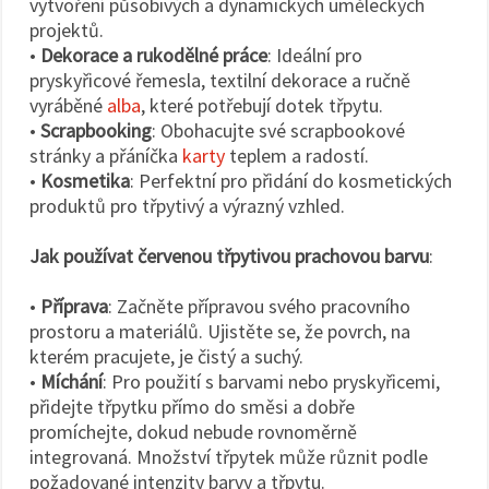
vytvoření působivých a dynamických uměleckých
projektů.
•
Dekorace a rukodělné práce
: Ideální pro
pryskyřicové řemesla, textilní dekorace a ručně
vyráběné
alba
, které potřebují dotek třpytu.
•
Scrapbooking
: Obohacujte své scrapbookové
stránky a přáníčka
karty
teplem a radostí.
•
Kosmetika
: Perfektní pro přidání do kosmetických
produktů pro třpytivý a výrazný vzhled.
Jak používat červenou třpytivou prachovou barvu
:
•
Příprava
: Začněte přípravou svého pracovního
prostoru a materiálů. Ujistěte se, že povrch, na
kterém pracujete, je čistý a suchý.
•
Míchání
: Pro použití s barvami nebo pryskyřicemi,
přidejte třpytku přímo do směsi a dobře
promíchejte, dokud nebude rovnoměrně
integrovaná. Množství třpytek může různit podle
požadované intenzity barvy a třpytu.