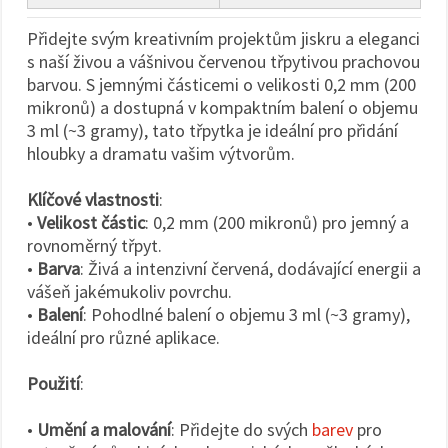
Přidejte svým kreativním projektům jiskru a eleganci
s naší živou a vášnivou červenou třpytivou prachovou
barvou. S jemnými částicemi o velikosti 0,2 mm (200
mikronů) a dostupná v kompaktním balení o objemu
3 ml (~3 gramy), tato třpytka je ideální pro přidání
hloubky a dramatu vašim výtvorům.
Klíčové vlastnosti
:
•
Velikost částic
: 0,2 mm (200 mikronů) pro jemný a
rovnoměrný třpyt.
•
Barva
: Živá a intenzivní červená, dodávající energii a
vášeň jakémukoliv povrchu.
•
Balení
: Pohodlné balení o objemu 3 ml (~3 gramy),
ideální pro různé aplikace.
Použití
:
•
Umění a malování
: Přidejte do svých
barev
pro