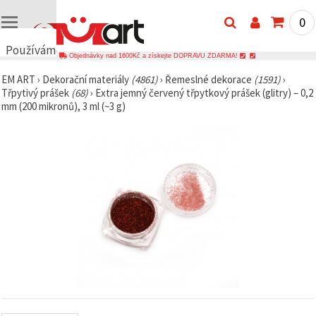
0
Používáme
Objednávky nad 1600Kč a získejte DOPRAVU ZDARMA!
cookies
EM ART
›
Dekorační materiály
(4861)
›
Řemeslné dekorace
(1591)
›
🍪
Třpytivý prášek
(68)
›
Extra jemný červený třpytkový prášek (glitry) – 0,2
Používáme
mm (200 mikronů), 3 ml (~3 g)
cookies a
podobné
technologie,
abychom
zajistili
správné
fungování
webu,
zlepšili vaše
prostředí
při jeho
používání a
s vaším
souhlasem
analyzovali
návštěvnost
a
zobrazovali
relevantnější