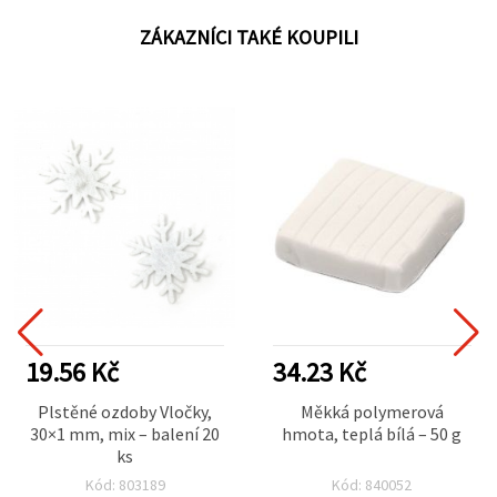
ZÁKAZNÍCI TAKÉ KOUPILI
19.56 Kč
34.23 Kč
Plstěné ozdoby Vločky,
Měkká polymerová
30×1 mm, mix – balení 20
hmota, teplá bílá – 50 g
ks
Kód: 803189
Kód: 840052