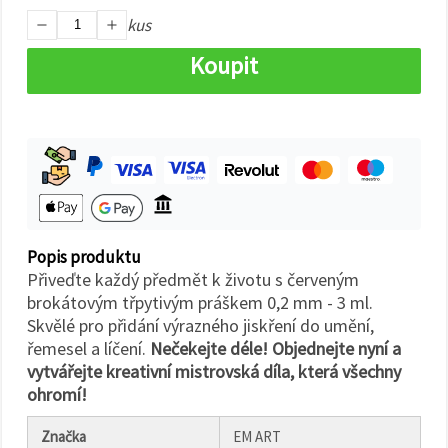
na tlačítko
"Uložit"
kus
Koupit
Přijmout
vše
Nastavení
Popis produktu
Přiveďte každý předmět k životu s červeným
brokátovým třpytivým práškem 0,2 mm - 3 ml.
Skvělé pro přidání výrazného jiskření do umění,
řemesel a líčení.
Nečekejte déle! Objednejte nyní a
vytvářejte kreativní mistrovská díla, která všechny
ohromí!
Značka
EM ART