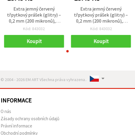
Extra jemný červený
Extra jemný červený
třpytkový prášek (glitry) –
třpytkový prášek (glitry) –
0,2 mm (200 mikronů), 3
0,2 mm (200 mikronů), 3
ml (~3 g)
ml (~3 g)
Kód: 843032
Kód: 843032
Koupit
Koupit
© 2004 - 2026 EM ART Všechna práva vyhrazena..
INFORMACE
O nás
Zásady ochrany osobních údajů
Právní informace
Obchodní podmínky