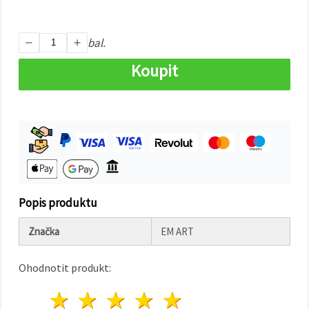
na tlačítko
"Uložit"
bal.
Přijmout
vše
Koupit
Nastavení
Popis produktu
Značka
EM ART
Ohodnotit produkt:
1 hvězda
2 hvězdy
3 hvězdy
4 hvězdy
5 hvězdy