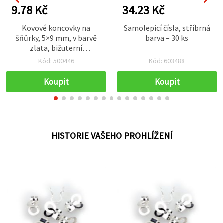
9.78 Kč
34.23 Kč
Kovové koncovky na
Samolepicí čísla, stříbrná
šňůrky, 5×9 mm, v barvě
barva – 30 ks
zlata, bižuterní
komponenty pro výrobu
Kód: 500446
Kód: 603488
šperků, ~50 ks
Koupit
Koupit
HISTORIE VAŠEHO PROHLÍŽENÍ