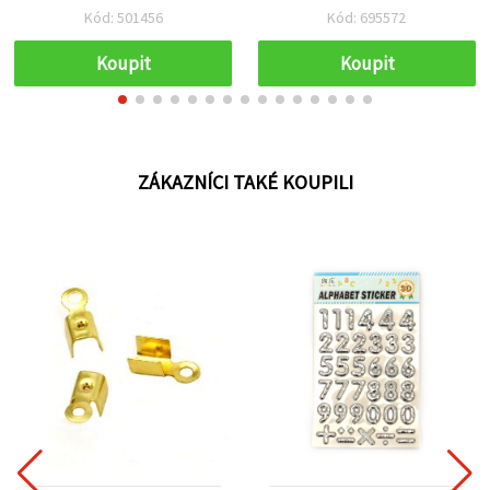
8×4 mm, měděná barva –
ks
Kód: 501456
Kód: 695572
50 ks
Koupit
Koupit
ZÁKAZNÍCI TAKÉ KOUPILI