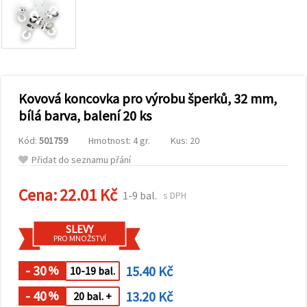
obsah a
reklamu, a
to i s
pomocí
našich
partnerů
pro
analýzu a
marketing.
Kovová koncovka pro výrobu šperků, 32 mm,
Můžete
bílá barva, balení 20 ks
souhlasit s
použitím
Kód:
501759
Hmotnost: 4 gr.
Kus: 20
všech
cookies
Přidat do seznamu přání
kliknutím
na
"Přijmout
Cena:
22.01 Kč
1-9 bal.
s DPH
vše!" Nebo
můžete
uvést své
SLEVY
preference v
PRO MNOŽSTVÍ
Nastavení
výběrem
daného
- 30
15.40 Kč
%
10-19 bal.
typu
cookies a
- 40
13.20 Kč
%
20 bal. +
kliknutím