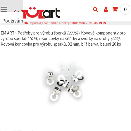
0
Používáme
Objednávky nad 1600Kč a získejte DOPRAVU ZDARMA!
cookies
EM ART
›
Potřeby pro výrobu šperků
(2775)
›
Kovové komponenty pro
🍪
výrobu šperků
(1075)
›
Koncovky na šňůrky a svorky na stuhy
(209)
›
Používáme
Kovová koncovka pro výrobu šperků, 32 mm, bílá barva, balení 20 ks
cookies a
podobné
technologie,
abychom
zajistili
správné
fungování
webu,
zlepšili vaše
prostředí
při jeho
používání a
s vaším
souhlasem
analyzovali
návštěvnost
a
zobrazovali
relevantnější