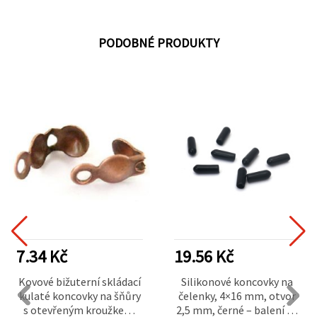
PODOBNÉ PRODUKTY
7.34 Kč
19.56 Kč
Kovové bižuterní skládací
Silikonové koncovky na
kulaté koncovky na šňůry
čelenky, 4×16 mm, otvor
s otevřeným kroužkem,
2,5 mm, černé – balení 20