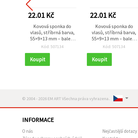
22.01 Kč
22.01 Kč
Kovová sponka do
Kovová sponka do
vlasů, stříbrná barva,
vlasů, stříbrná barva,
55×9×13 mm – balení
55×9×13 mm – balení
10 ks
10 ks
Kód: 507134
Kód: 507134
Koupit
Koupit
© 2004 - 2026 EM ART Všechna práva vyhrazena..
INFORMACE
O nás
Nejčastější dotazy