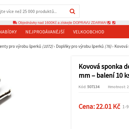
Objednávky nad 1600Kč a získejte DOPRAVU ZDARMA!
NABÍDKY
NEJPRODÁVANĚJŠÍ
VELKOOBCHOD
nty pro výrobu šperků
(1072)
›
Doplňky pro výrobu šperků
(76)
›
Kovová s
Kovová sponka do
mm – balení 10 k
Kód:
507134
Hmotnost: 20
Cena:
22.01 Kč
1-9