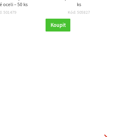
 oceli – 50 ks
ks
d: 501479
Kód: 505827
Koupit
Koupi