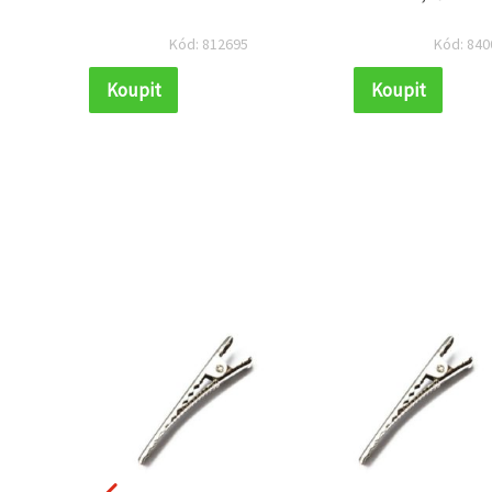
barva,
Kód: 812695
Kód: 840
Koupit
Koupit