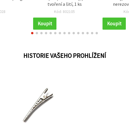
tvoření a šití, 1 ks
nerezové
028
Kód: 802105
Kó
Koupit
Koupit
HISTORIE VAŠEHO PROHLÍŽENÍ