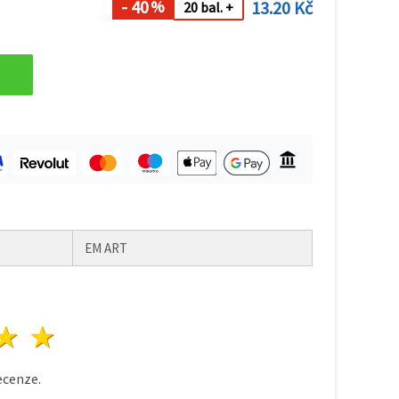
- 40
13.20 Kč
%
20 bal. +
EM ART
zda
vězdy
3 hvězdy
4 hvězdy
5 hvězdy
cenze.