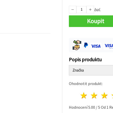
bal.
Koupit
Popis produktu
Značka
Ohodnotit produkt:
1 hvě
2 h
Hodnocení
5.00
/
5
Od
1
Re