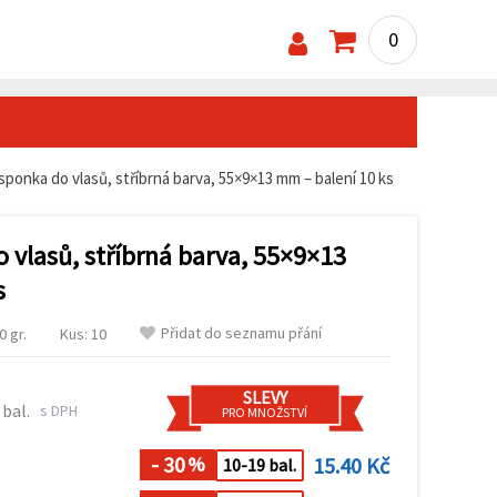
0
ponka do vlasů, stříbrná barva, 55×9×13 mm – balení 10 ks
 vlasů, stříbrná barva, 55×9×13
s
Přidat do seznamu přání
 gr.
Kus: 10
SLEVY
 bal.
s DPH
PRO MNOŽSTVÍ
- 30
15.40 Kč
%
10-19 bal.