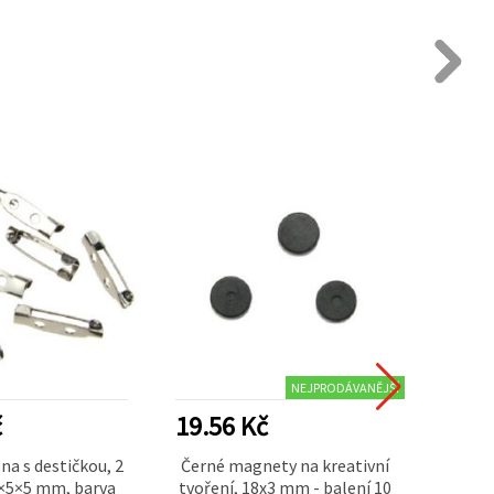
NEJPRODÁVANĚJŠÍ
č
19.56 Kč
17.1
a s destičkou, 2
Černé magnety na kreativní
Čern
0×5×5 mm, barva
tvoření, 18x3 mm - balení 10
vlasů,