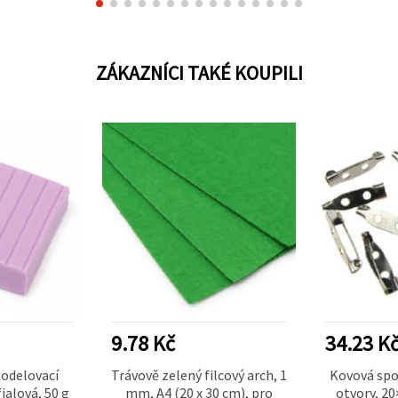
ZÁKAZNÍCI TAKÉ KOUPILI
9.78 Kč
34.23 K
odelovací
Trávově zelený filcový arch, 1
Kovová spon
ialová, 50 g
mm, A4 (20 x 30 cm), pro
otvory, 2