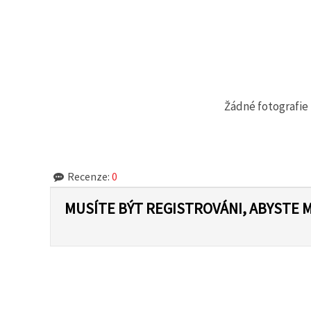
na tlačítko
"Uložit"
Přijmout
vše
Nastavení
Žádné fotografie 
Recenze:
0
MUSÍTE BÝT REGISTROVÁNI, ABYSTE 