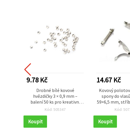
9.78 Kč
14.67 Kč
sů typu
Drobné bílé kovové
Kovový polotov
bky,
hvězdičky 3 × 0,9 mm –
spony do vlas
6x8 mm,
balení 50 ks pro kreativní
59×6,5 mm, stříb
DIY, scrapbooking a sváteční
ks
Kód: 505347
Kód: 507
dekorace
Koupit
Koupit