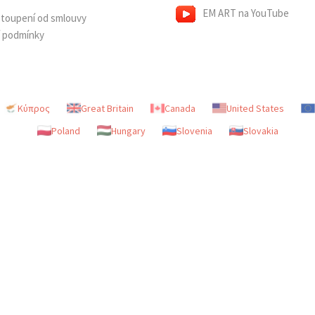
EM ART na YouTube
dstoupení od smlouvy
í podmínky
Κύπρος
Great Britain
Canada
United States
Poland
Hungary
Slovenia
Slovakia