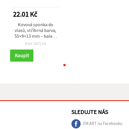
22.01 Kč
Kovová sponka do
vlasů, stříbrná barva,
55×9×13 mm – balení
10 ks
Kód: 507134
Koupit
SLEDUJTE NÁS
EM ART na Facebooku