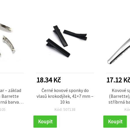
18.34 Kč
17.12 K
ar – základ
Černé kovové sponky do
Kovové s
ů Barrette
vlasů krokodýlek, 41×7 mm –
(Barrette)
rná barva, 4
10 ks
stříbrná ba
105
Kód: 507138
Kó
Koupit
Koupit