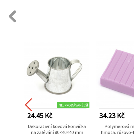
DÁVANĚJŠÍ
NEJPRODÁVANĚJŠÍ
24.45 Kč
34.23 Kč
výrobu
Dekorativní kovová konvička
Polymerová m
ení, 1
na zalévání 80×40×40 mm
hmota, růžovo-f