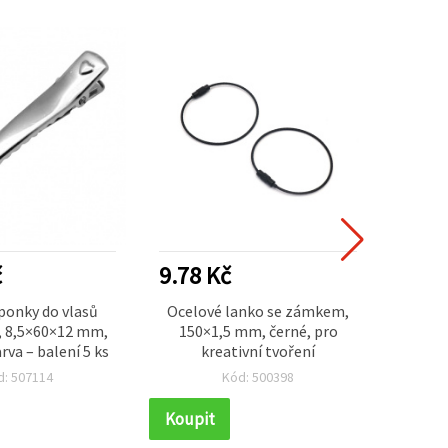
č
9.78 Kč
17.1
ponky do vlasů
Ocelové lanko se zámkem,
Elega
, 8,5×60×12 mm,
150×1,5 mm, černé, pro
mašle
rva – balení 5 ks
kreativní tvoření
stří
mm –
d: 507114
Kód: 500398
šperk
Koupit
Koupi