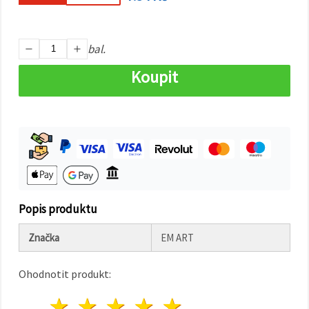
na tlačítko
"Uložit"
Přijmout
bal.
vše
Koupit
Nastavení
Popis produktu
Značka
EM ART
Ohodnotit produkt:
1 hvězda
2 hvězdy
3 hvězdy
4 hvězdy
5 hvězdy