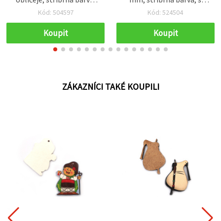
12 mm, s očkem, balení 50
kroužkem, 50 ks
Kód: 504597
Kód: 524504
ks
Koupit
Koupit
ZÁKAZNÍCI TAKÉ KOUPILI