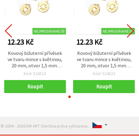
NEJPRODÁVANĚJŠÍ
NEJPRODÁVANĚJŠÍ
12.23 Kč
12.23 Kč
Kovový bižuterní přívěsek
Kovový bižuterní přívěsek
ve tvaru mince s květinou,
ve tvaru mince s květinou,
20 mm, otvor 1,5 mm,
20 mm, otvor 1,5 mm,
zlatá barva – 10 ks
zlatá barva – 10 ks
Kód: 524523
Kód: 524523
Koupit
Koupit
© 2004 - 2026 EM ART Všechna práva vyhrazena..