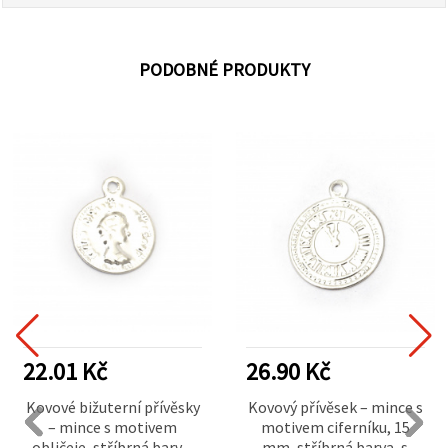
PODOBNÉ PRODUKTY
22.01 Kč
26.90 Kč
Kovové bižuterní přívěsky
Kovový přívěsek – mince s
– mince s motivem
motivem ciferníku, 15
obličeje, stříbrná barva,
mm, stříbrná barva, s