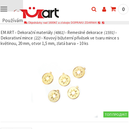
0
Používáme
Objednávky nad 1600Kč a získejte DOPRAVU ZDARMA!
cookies
EM ART
›
Dekorační materiály
(4861)
›
Řemeslné dekorace
(1591)
›
🍪
Dekorativní mince
(22)
›
Kovový bižuterní přívěsek ve tvaru mince s
Používáme
květinou, 20 mm, otvor 1,5 mm, zlatá barva – 10 ks
cookies a
podobné
technologie,
abychom
zajistili
správné
fungování
webu,
zlepšili vaše
prostředí
při jeho
používání a
s vaším
souhlasem
analyzovali
návštěvnost
ТОП ПРОДУКТ
a
zobrazovali
relevantnější