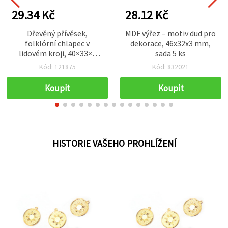
29.34 Kč
28.12 Kč
Dřevěný přívěsek,
MDF výřez – motiv dud pro
folklórní chlapec v
dekorace, 46x32x3 mm,
lidovém kroji, 40×33×2
sada 5 ks
mm, otvor 2 mm – 10 ks
Kód: 121875
Kód: 832021
Koupit
Koupit
HISTORIE VAŠEHO PROHLÍŽENÍ