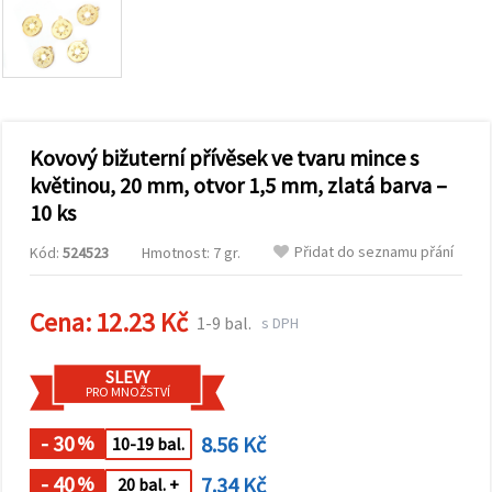
obsah a
reklamu, a
to i s
pomocí
našich
partnerů
pro
analýzu a
marketing.
Kovový bižuterní přívěsek ve tvaru mince s
Můžete
květinou, 20 mm, otvor 1,5 mm, zlatá barva –
souhlasit s
10 ks
použitím
všech
cookies
Přidat do seznamu přání
Kód:
524523
Hmotnost: 7 gr.
kliknutím
na
"Přijmout
Cena:
12.23 Kč
vše!" Nebo
1-9 bal.
s DPH
můžete
uvést své
preference v
SLEVY
Nastavení
PRO MNOŽSTVÍ
výběrem
daného
- 30
8.56 Kč
typu
%
10-19 bal.
cookies a
kliknutím
- 40
7.34 Kč
%
20 bal. +