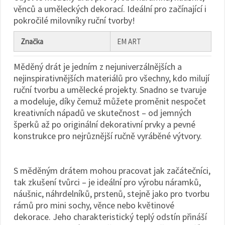
na tlačítko
věnců a uměleckých dekorací. Ideální pro začínající i
"Uložit"
pokročilé milovníky ruční tvorby!
Přijmout
Značka
EM ART
vše
Nastavení
Měděný drát je jedním z nejuniverzálnějších a
nejinspirativnějších materiálů pro všechny, kdo milují
ruční tvorbu a umělecké projekty. Snadno se tvaruje
a modeluje, díky čemuž můžete proměnit nespočet
kreativních nápadů ve skutečnost – od jemných
šperků až po originální dekorativní prvky a pevné
konstrukce pro nejrůznější ručně vyráběné výtvory.
S měděným drátem mohou pracovat jak začátečníci,
tak zkušení tvůrci – je ideální pro výrobu náramků,
náušnic, náhrdelníků, prstenů, stejně jako pro tvorbu
rámů pro mini sochy, věnce nebo květinové
dekorace. Jeho charakteristický teplý odstín přináší