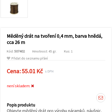
obsah a
reklamu, a
to i s
pomocí
našich
partnerů
pro
analýzu a
marketing.
Měděný drát na tvoření 0,4 mm, barva hnědá,
Můžete
cca 26 m
souhlasit s
použitím
Kód:
507402
Hmotnost: 45 gr.
Kus: 1
všech
cookies
Přidat do seznamu přání
kliknutím
na
"Přijmout
Cena:
55.01 Kč
s DPH
vše!" Nebo
můžete
uvést své
preference v
není skladem:
Nastavení
výběrem
daného
typu
cookies a
Popis produktu
kliknutím
Objevte měděný drát pro výrobu náramků, náušnic,