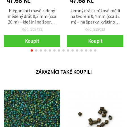
47.68 Kč
47.68 Kč
Elegantní tmavě zelený
Jemný drát z růžové mědi
měděný drát 0,3 mm (cca
na tvoření 0,4 mm (cca 12
20 m) – ideální na šperky,
m) – na šperky, květinové
korálkování, drátkování a
dekorace a kreativní
Kód: 505452
Kód: 515023
floristické dekorace
projekty
Koupit
Koupit
ZÁKAZNÍCI TAKÉ KOUPILI