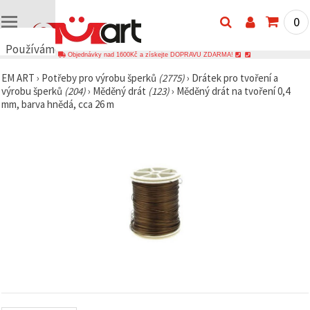
0
Používáme
Objednávky nad 1600Kč a získejte DOPRAVU ZDARMA!
cookies
EM ART
›
Potřeby pro výrobu šperků
(2775)
›
Drátek pro tvoření a
🍪
výrobu šperků
(204)
›
Měděný drát
(123)
›
Měděný drát na tvoření 0,4
Používáme
mm, barva hnědá, cca 26 m
cookies a
podobné
technologie,
abychom
zajistili
správné
fungování
webu,
zlepšili vaše
prostředí
při jeho
používání a
s vaším
souhlasem
analyzovali
návštěvnost
a
zobrazovali
relevantnější