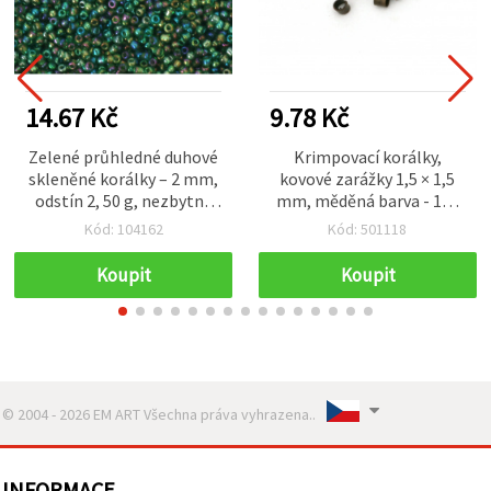
14.67 Kč
9.78 Kč
Zelené průhledné duhové
Krimpovací korálky,
skleněné korálky – 2 mm,
kovové zarážky 1,5 × 1,5
odstín 2, 50 g, nezbytné
mm, měděná barva - 100
pro DIY šperky,
ks
Kód: 104162
Kód: 501118
korálkování a kreativní
tvoření
Koupit
Koupit
© 2004 - 2026 EM ART Všechna práva vyhrazena..
INFORMACE