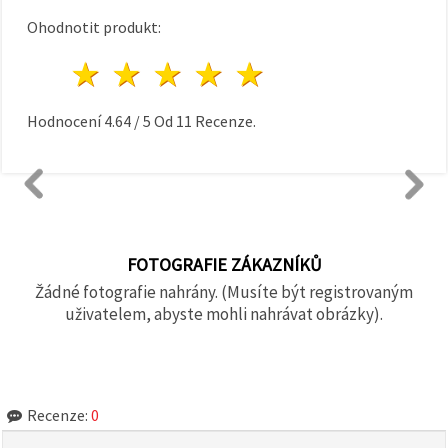
Ohodnotit produkt:
1 hvězda
2 hvězdy
3 hvězdy
4 hvězdy
5 hvězdy
Hodnocení
4.64
/
5
Od
11
Recenze.
FOTOGRAFIE ZÁKAZNÍKŮ
Žádné fotografie nahrány. (Musíte být registrovaným
uživatelem, abyste mohli nahrávat obrázky).
Recenze:
0