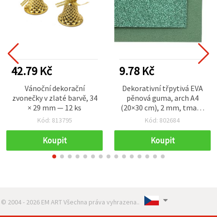
42.79 Kč
9.78 Kč
Vánoční dekorační
Dekorativní třpytivá EVA
zvonečky v zlaté barvě, 34
pěnová guma, arch A4
× 29 mm — 12 ks
(20×30 cm), 2 mm, tmavě
zelená – na dekorace a
Kód: 813795
Kód: 802684
kreativní projekty
Koupit
Koupit
© 2004 - 2026 EM ART Všechna práva vyhrazena..