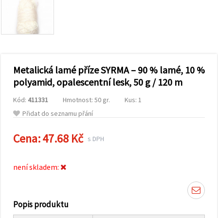
obsah a
reklamu, a
to i s
pomocí
našich
partnerů
pro
analýzu a
marketing.
Metalická lamé příze SYRMA – 90 % lamé, 10 %
Můžete
polyamid, opalescentní lesk, 50 g / 120 m
souhlasit s
použitím
Kód:
411331
Hmotnost: 50 gr.
Kus: 1
všech
cookies
Přidat do seznamu přání
kliknutím
na
"Přijmout
Cena:
47.68 Kč
s DPH
vše!" Nebo
můžete
uvést své
preference v
není skladem:
Nastavení
výběrem
daného
typu
cookies a
Popis produktu
kliknutím