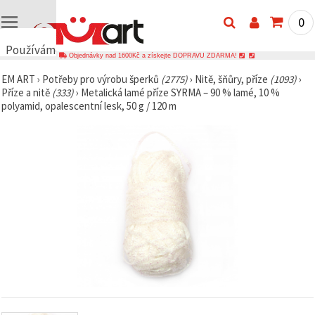
0
Používáme
Objednávky nad 1600Kč a získejte DOPRAVU ZDARMA!
cookies
EM ART
›
Potřeby pro výrobu šperků
(2775)
›
Nitě, šňůry, příze
(1093)
›
🍪
Příze a nitě
(333)
›
Metalická lamé příze SYRMA – 90 % lamé, 10 %
Používáme
polyamid, opalescentní lesk, 50 g / 120 m
cookies a
podobné
technologie,
abychom
zajistili
správné
fungování
webu,
zlepšili vaše
prostředí
při jeho
používání a
s vaším
souhlasem
analyzovali
návštěvnost
a
zobrazovali
relevantnější