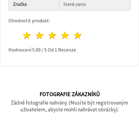
na tlačítko
Značka
Stenli yarns
"Uložit"
Ohodnotit produkt:
Přijmout
vše
1 hvězda
2 hvězdy
3 hvězdy
4 hvězdy
5 hvězdy
Nastavení
Hodnocení
5.00
/
5
Od
1
Recenze.
FOTOGRAFIE ZÁKAZNÍKŮ
Žádné fotografie nahrány. (Musíte být registrovaným
uživatelem, abyste mohli nahrávat obrázky).