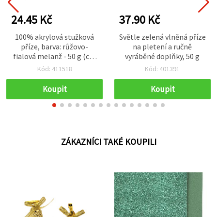
24.45 Kč
37.90 Kč
100% akrylová stužková
Světle zelená vlněná příze
příze, barva: růžovo-
na pletení a ručně
fialová melanž - 50 g (cca
vyráběné doplňky, 50 g
2,9 m)
Kód: 411518
Kód: 401391
Koupit
Koupit
ZÁKAZNÍCI TAKÉ KOUPILI