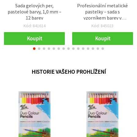
Sada gelových per,
Profesionální metalické
pastelové barvy, 1,0 mm –
pastelky – sada s
12 barev
vzorníkem barev v
kovovém pouzdře, Kalour,
Kód: 841614
Kód: 845023
50 barev
Koupit
Koupit
HISTORIE VAŠEHO PROHLÍŽENÍ