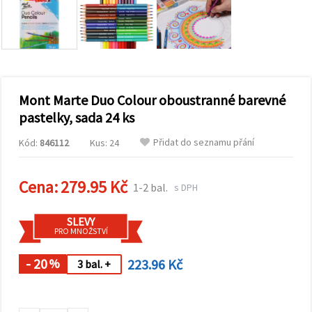
obsah a
reklamu, a
to i s
pomocí
našich
partnerů
pro
analýzu a
marketing.
Mont Marte Duo Colour oboustranné barevné
Můžete
pastelky, sada 24 ks
souhlasit s
použitím
Přidat do seznamu přání
Kód:
846112
Kus: 24
všech
cookies
kliknutím
na
Cena:
279.95 Kč
1-2 bal.
s DPH
"Přijmout
vše!" Nebo
můžete
SLEVY
uvést své
PRO MNOŽSTVÍ
preference v
Nastavení
výběrem
- 20
223.96 Kč
%
3 bal. +
daného
typu
cookies a
kliknutím