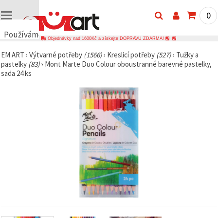
0
Používáme
Objednávky nad 1600Kč a získejte DOPRAVU ZDARMA!
cookies
EM ART
›
Výtvarné potřeby
(1566)
›
Kreslicí potřeby
(527)
›
Tužky a
🍪
pastelky
(83)
›
Mont Marte Duo Colour oboustranné barevné pastelky,
Používáme
sada 24 ks
cookies a
podobné
technologie,
abychom
zajistili
správné
fungování
webu,
zlepšili vaše
prostředí
při jeho
používání a
s vaším
souhlasem
analyzovali
návštěvnost
a
zobrazovali
relevantnější