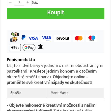
na tlačítko
bal.
"Uložit"
Koupit
Přijmout
vše
Nastavení
Popis produktu
Užijte si dvě barvy v jednom s našimi oboustrannými
pastelkami! Kreslete jedním koncem a otočením
okamžitě změňte barvu.
Objednejte online -
proměňte své kreativní nápady ve skutečnost!
Značka
Mont Marte
•
Objevte nekonečné kreativní možnosti s našimi
oboustrannými tužkami!
Tyto inovativní tužky