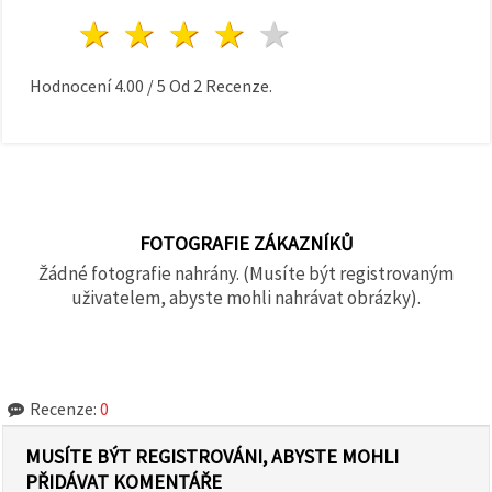
1 hvězda
2 hvězdy
3 hvězdy
4 hvězdy
5 hvězdy
Hodnocení
4.00
/
5
Od
2
Recenze.
FOTOGRAFIE ZÁKAZNÍKŮ
Žádné fotografie nahrány. (Musíte být registrovaným
uživatelem, abyste mohli nahrávat obrázky).
Recenze:
0
MUSÍTE BÝT REGISTROVÁNI, ABYSTE MOHLI
PŘIDÁVAT KOMENTÁŘE