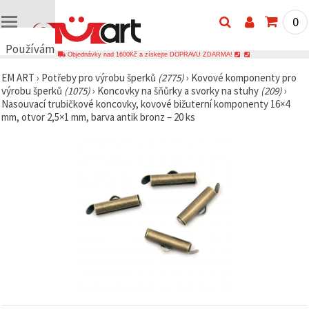
0
Používáme
Objednávky nad 1600Kč a získejte DOPRAVU ZDARMA!
cookies
EM ART
›
Potřeby pro výrobu šperků
(2775)
›
Kovové komponenty pro
🍪
výrobu šperků
(1075)
›
Koncovky na šňůrky a svorky na stuhy
(209)
›
Používáme
Nasouvací trubičkové koncovky, kovové bižuterní komponenty 16×4
cookies a
mm, otvor 2,5×1 mm, barva antik bronz – 20 ks
podobné
technologie,
abychom
zajistili
správné
fungování
webu,
zlepšili vaše
prostředí
při jeho
používání a
s vaším
souhlasem
analyzovali
návštěvnost
a
zobrazovali
relevantnější