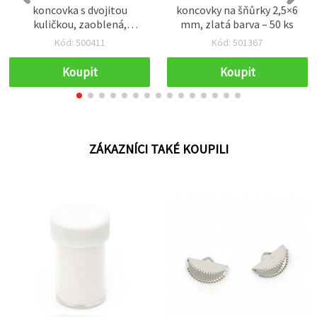
koncovka s dvojitou
koncovky na šňůrky 2,5×6
kuličkou, zaoblená,
mm, zlatá barva – 50 ks
stříbrná barva, 5x3 mm,
Kód: 500411
Kód: 501367
otvor 1 mm - 50 ks
Koupit
Koupit
ZÁKAZNÍCI TAKÉ KOUPILI