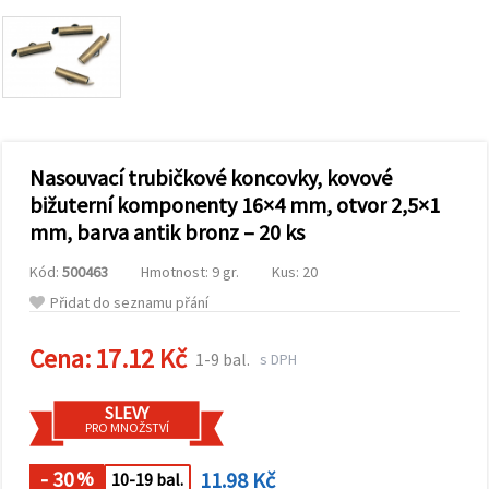
obsah a
reklamu, a
to i s
pomocí
našich
partnerů
pro
analýzu a
marketing.
Nasouvací trubičkové koncovky, kovové
Můžete
souhlasit s
bižuterní komponenty 16×4 mm, otvor 2,5×1
použitím
mm, barva antik bronz – 20 ks
všech
cookies
kliknutím
Kód:
500463
Hmotnost: 9 gr.
Kus: 20
na
"Přijmout
Přidat do seznamu přání
vše!" Nebo
můžete
uvést své
Cena:
17.12 Kč
1-9 bal.
s DPH
preference v
Nastavení
výběrem
SLEVY
daného
PRO MNOŽSTVÍ
typu
cookies a
kliknutím
- 30
11.98 Kč
%
10-19 bal.