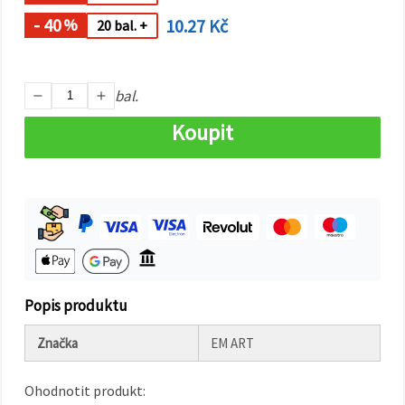
na tlačítko
"Uložit"
- 40
10.27 Kč
%
20 bal. +
Přijmout
vše
bal.
Nastavení
Koupit
Popis produktu
Značka
EM ART
Ohodnotit produkt: