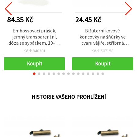
84.35 Kč
24.45 Kč
Embossovací prášek,
Bižuterní kovové
jemný transparentní,
koncovky na šňůrky ve
dóza se sypátkem, 10–11
tvaru vějíře, stříbrná
g
barva, 16x10 mm – 20 ks
Kód: 840301
Kód: 507158
Koupit
Koupit
HISTORIE VAŠEHO PROHLÍŽENÍ