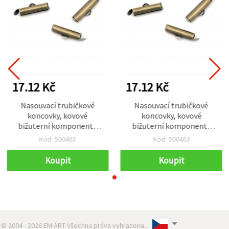
17.12 Kč
17.12 Kč
Nasouvací trubičkové
Nasouvací trubičkové
koncovky, kovové
koncovky, kovové
bižuterní komponenty
bižuterní komponenty
16×4 mm, otvor 2,5×1
16×4 mm, otvor 2,5×1
Kód: 500463
Kód: 500463
mm, barva antik bronz –
mm, barva antik bronz –
20 ks
20 ks
Koupit
Koupit
© 2004 - 2026 EM ART Všechna práva vyhrazena..