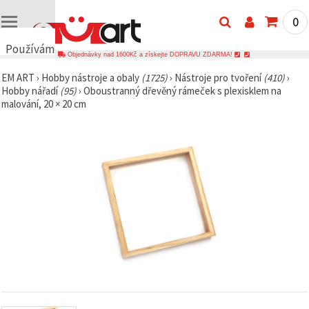
0
Používáme
Objednávky nad 1600Kč a získejte DOPRAVU ZDARMA!
cookies
EM ART
›
Hobby nástroje a obaly
(1725)
›
Nástroje pro tvoření
(410)
›
🍪
Hobby nářadí
(95)
›
Oboustranný dřevěný rámeček s plexisklem na
Používáme
malování, 20 × 20 cm
cookies a
podobné
technologie,
abychom
zajistili
správné
fungování
webu,
zlepšili vaše
prostředí
při jeho
používání a
s vaším
souhlasem
analyzovali
návštěvnost
a
zobrazovali
relevantnější