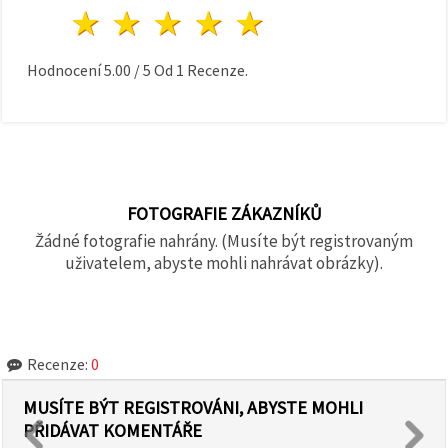
1 hvězda
2 hvězdy
3 hvězdy
4 hvězdy
5 hvězdy
Hodnocení
5.00
/
5
Od
1
Recenze.
FOTOGRAFIE ZÁKAZNÍKŮ
Žádné fotografie nahrány. (Musíte být registrovaným
uživatelem, abyste mohli nahrávat obrázky).
Recenze:
0
MUSÍTE BÝT REGISTROVÁNI, ABYSTE MOHLI
PŘIDÁVAT KOMENTÁŘE