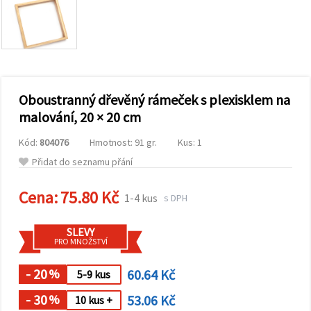
obsah a
reklamu, a
to i s
pomocí
našich
partnerů
pro
analýzu a
marketing.
Oboustranný dřevěný rámeček s plexisklem na
Můžete
malování, 20 × 20 cm
souhlasit s
použitím
Kód:
804076
Hmotnost: 91 gr.
Kus: 1
všech
cookies
Přidat do seznamu přání
kliknutím
na
"Přijmout
Cena:
75.80 Kč
1-4 kus
s DPH
vše!" Nebo
můžete
uvést své
SLEVY
preference v
PRO MNOŽSTVÍ
Nastavení
výběrem
daného
- 20
60.64 Kč
%
5-9 kus
typu
cookies a
- 30
53.06 Kč
%
10 kus +
kliknutím