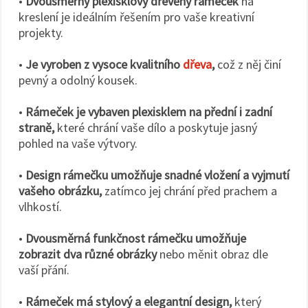
•
Dvousměrný plexisklový dřevěný rámeček
na
kreslení je ideálním řešením pro vaše kreativní
projekty.
•
Je vyroben z vysoce kvalitního
dřeva
,
což z něj činí
pevný a odolný kousek.
•
Rámeček je vybaven plexisklem na přední i zadní
straně,
které chrání vaše dílo a poskytuje jasný
pohled na vaše výtvory.
•
Design rámečku umožňuje snadné vložení a vyjmutí
vašeho obrázku,
zatímco jej chrání před prachem a
vlhkostí.
•
Dvousměrná funkčnost rámečku umožňuje
zobrazit dva různé obrázky
nebo měnit obraz dle
vaší přání.
•
Rámeček má stylový a elegantní design,
který