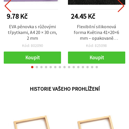
9.78 Kč
24.45 Kč
EVA pěnovka s růžovými
Flexibilní silikonová
třpytkami, A4 20 × 30 cm,
forma Květina 41×20×6
2 mm
mm – opakovaně
použitelná, pro
Kód: 802090
Kód: 825098
epoxidovou a UV pryskyřici
a polymerovou hmotu,
Koupit
Koupit
DIY výroba šperků a ozdob
HISTORIE VAŠEHO PROHLÍŽENÍ