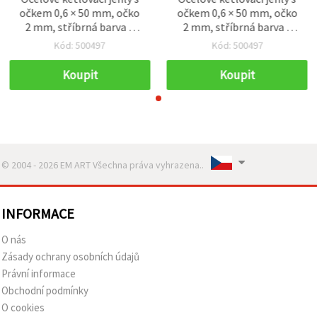
očkem 0,6 × 50 mm, očko
očkem 0,6 × 50 mm, očko
2 mm, stříbrná barva –
2 mm, stříbrná barva –
balení 50 ks
balení 50 ks
Kód: 500497
Kód: 500497
Koupit
Koupit
© 2004 - 2026 EM ART Všechna práva vyhrazena..
INFORMACE
O nás
Zásady ochrany osobních údajů
Právní informace
Obchodní podmínky
O cookies