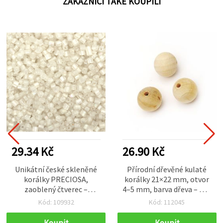
ZÁKAZNÍCI TAKÉ KOUPILI
29.34 Kč
26.90 Kč
Unikátní české skleněné
Přírodní dřevěné kulaté
korálky PRECIOSA,
korálky 21×22 mm, otvor
zaoblený čtverec –
4–5 mm, barva dřeva – pro
transparentní s duhovou
hobby tvoření a dekorace,
Kód: 109932
Kód: 112045
vnitřní výplní, ±3,4×3,4
10 ks
mm, čtvercový otvor 1,2
Koupit
Koupit