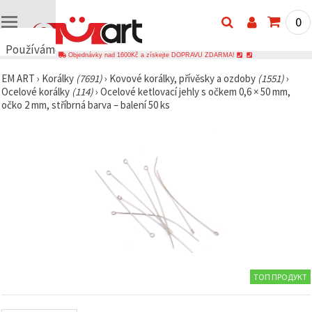
0
Používáme
Objednávky nad 1600Kč a získejte DOPRAVU ZDARMA!
cookies
EM ART
›
Korálky
(7691)
›
Kovové korálky, přívěsky a ozdoby
(1551)
›
🍪
Ocelové korálky
(114)
›
Ocelové ketlovací jehly s očkem 0,6 × 50 mm,
Používáme
očko 2 mm, stříbrná barva – balení 50 ks
cookies a
podobné
technologie,
abychom
zajistili
správné
fungování
webu,
zlepšili vaše
prostředí
při jeho
používání a
s vaším
souhlasem
analyzovali
návštěvnost
ТОП ПРОДУКТ
a
zobrazovali
relevantnější