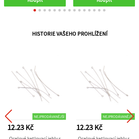
mm – 20 g (±250 ks)
HISTORIE VAŠEHO PROHLÍŽENÍ
NEJPRODÁVANĚJŠÍ
NEJPRODÁVANĚJŠÍ
12.23 Kč
12.23 Kč
Ocelové ketlovací jehly s
Ocelové ketlovací jehly s