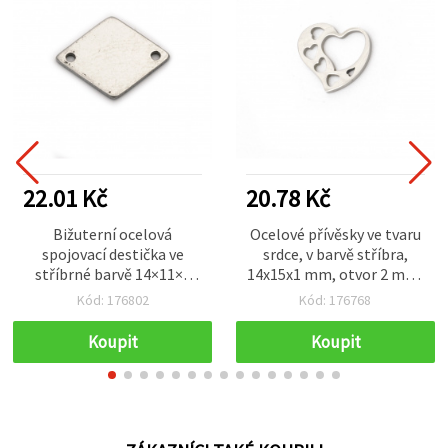
22.01 Kč
20.78 Kč
Bižuterní ocelová
Ocelové přívěsky ve tvaru
spojovací destička ve
srdce, v barvě stříbra,
stříbrné barvě 14×11×1
14x15x1 mm, otvor 2 mm,
mm, otvor 1 mm – balení
sada 2 ks, pro výrobu
Kód: 176802
Kód: 176768
4 ks, ideální pro kreativní
šperků a dekorací
tvoření a výrobu šperků
Koupit
Koupit