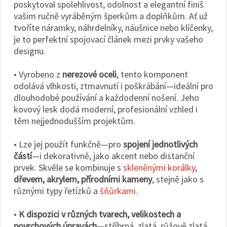
poskytoval spolehlivost, odolnost a elegantní finiš
vašim ručně vyráběným šperkům a doplňkům. Ať už
tvoříte náramky, náhrdelníky, náušnice nebo klíčenky,
je to perfektní spojovací článek mezi prvky vašeho
designu.
• Vyrobeno z
nerezové oceli
, tento komponent
odolává vlhkosti, ztmavnutí i poškrábání—ideální pro
dlouhodobé používání a každodenní nošení. Jeho
kovový lesk dodá moderní, profesionální vzhled i
těm nejjednodušším projektům.
• Lze jej použít funkčně—pro
spojení jednotlivých
částí
—i dekorativně, jako akcent nebo distanční
prvek. Skvěle se kombinuje s
skleněnými korálky
,
dřevem, akrylem, přírodními kameny
, stejně jako s
různými typy řetízků a
šňůrkami
.
•
K dispozici v různých tvarech, velikostech a
povrchových úpravách
—stříbrná, zlatá, růžově zlatá,