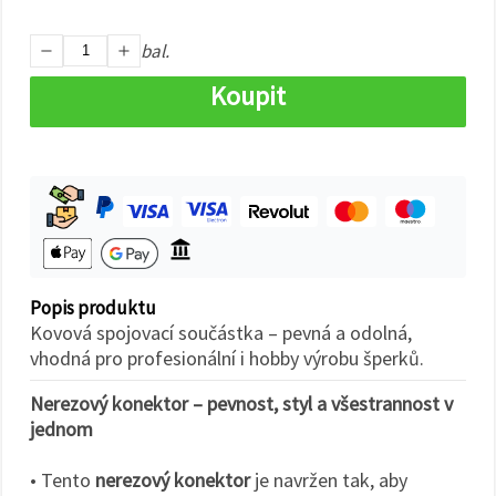
na tlačítko
"Uložit"
bal.
Přijmout
Koupit
vše
Nastavení
Popis produktu
Kovová spojovací součástka – pevná a odolná,
vhodná pro profesionální i hobby výrobu šperků.
Nerezový konektor – pevnost, styl a všestrannost v
jednom
• Tento
nerezový konektor
je navržen tak, aby