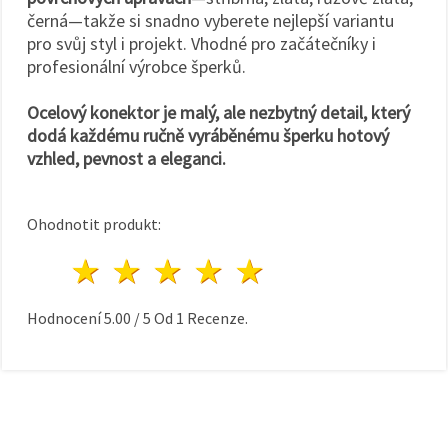
černá—takže si snadno vyberete nejlepší variantu
pro svůj styl i projekt. Vhodné pro začátečníky i
profesionální výrobce šperků.
Ocelový konektor je malý, ale nezbytný detail, který
dodá každému ručně vyráběnému šperku hotový
vzhled, pevnost a eleganci.
Ohodnotit produkt:
1 hvězda
2 hvězdy
3 hvězdy
4 hvězdy
5 hvězdy
Hodnocení
5.00
/
5
Od
1
Recenze.