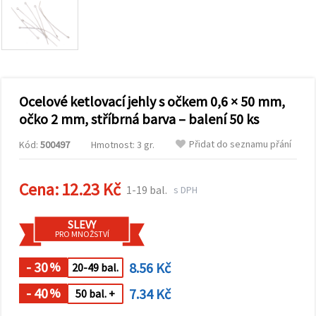
obsah a
reklamu, a
to i s
pomocí
našich
partnerů
pro
analýzu a
marketing.
Ocelové ketlovací jehly s očkem 0,6 × 50 mm,
Můžete
očko 2 mm, stříbrná barva – balení 50 ks
souhlasit s
použitím
Přidat do seznamu přání
Kód:
500497
Hmotnost: 3 gr.
všech
cookies
kliknutím
na
Cena:
12.23 Kč
1-19 bal.
s DPH
"Přijmout
vše!" Nebo
můžete
SLEVY
uvést své
PRO MNOŽSTVÍ
preference v
Nastavení
výběrem
- 30
8.56 Kč
%
20-49 bal.
daného
typu
- 40
7.34 Kč
%
50 bal. +
cookies a
kliknutím