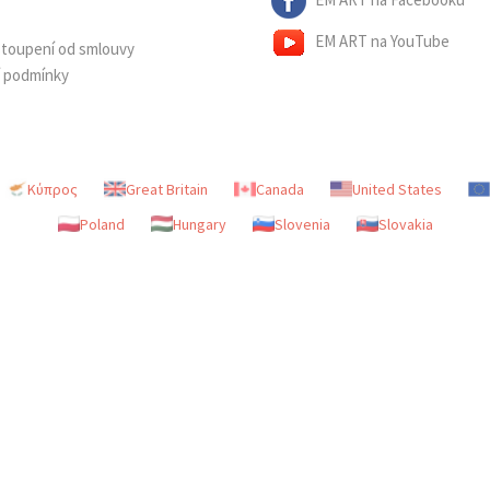
EM ART na YouTube
dstoupení od smlouvy
í podmínky
Κύπρος
Great Britain
Canada
United States
Poland
Hungary
Slovenia
Slovakia