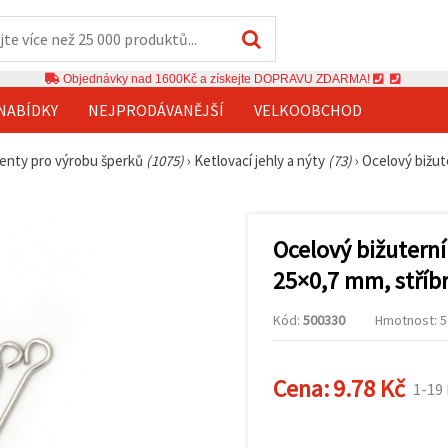
Objednávky nad 1600Kč a získejte DOPRAVU ZDARMA!
NABÍDKY
NEJPRODÁVANĚJŠÍ
VELKOOBCHOD
nty pro výrobu šperků
(1075)
›
Ketlovací jehly a nýty
(73)
›
Ocelový bižut
Ocelový bižuterní
25×0,7 mm, stříbr
Kód:
500330
Hmotnost: 5 
Cena:
9.78 Kč
1-19 