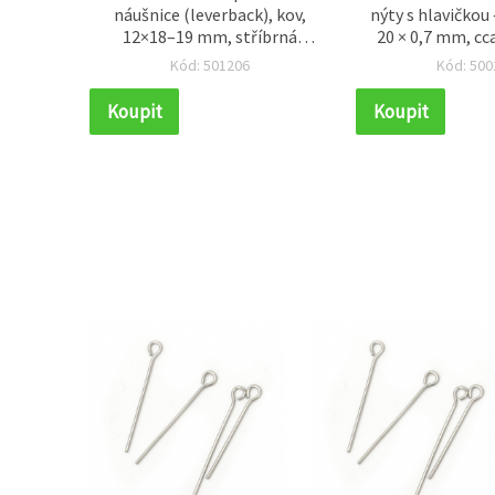
latou
náušnice (leverback), kov,
nýty s hlavičkou 
rva, 10
12×18–19 mm, stříbrná
20 × 0,7 mm, cca
barva – 10 ks
g), ideální pro
Kód: 501206
Kód: 500
výrobu šperků a
Koupit
Koupit