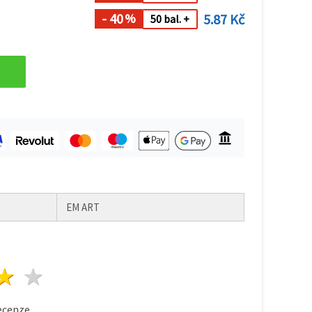
- 40
5.87 Kč
%
50 bal. +
EM ART
zda
vězdy
3 hvězdy
4 hvězdy
5 hvězdy
cenze.