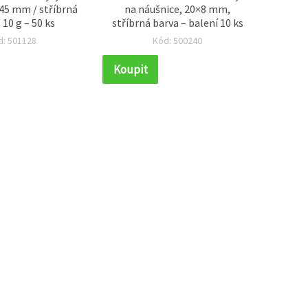
 45 mm / stříbrná
na náušnice, 20×8 mm,
sili
 10 g – 50 ks
stříbrná barva – balení 10 ks
stříbr
d: 501128
Kód: 500240
Koupit
Koupi