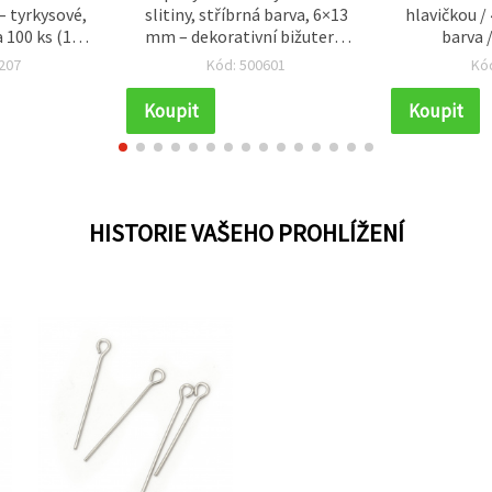
– tyrkysové,
slitiny, stříbrná barva, 6×13
hlavičkou /
 100 ks (10
mm – dekorativní bižuterní
barva /
 kreativní
komponenty pro DIY výrobu
207
Kód: 500601
Kó
 korálkování
šperků – 10 ks
Koupit
Koupit
HISTORIE VAŠEHO PROHLÍŽENÍ