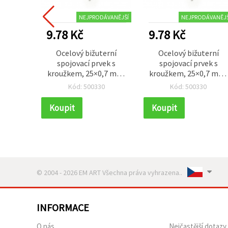
NEJPRODÁVANĚJŠÍ
NEJPRODÁVANĚJŠ
9.78 Kč
9.78 Kč
Ocelový bižuterní
Ocelový bižuterní
spojovací prvek s
spojovací prvek s
kroužkem, 25×0,7 mm,
kroužkem, 25×0,7 mm,
stříbrná barva – balení
stříbrná barva – balení
Kód: 500330
Kód: 500330
50 ks
50 ks
Koupit
Koupit
© 2004 - 2026 EM ART Všechna práva vyhrazena..
INFORMACE
O nás
Nejčastější dotazy