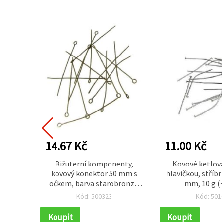
14.67 Kč
11.00 Kč
nty:
Bižuterní komponenty,
Kovové ketlova
ly s
kovový konektor 50 mm s
hlavičkou, stříbr
arva
očkem, barva starobronz –
mm, 10 g (
38 ks)
10 g (~85 ks)
Kód: 500323
Kód: 501
Koupit
Koupit