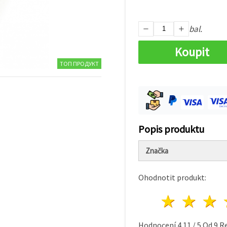
bal.
Koupit
ТОП ПРОДУКТ
Popis produktu
Značka
Ohodnotit produkt:
1 hvě
2 h
Hodnocení
4.11
/
5
Od
9
Re