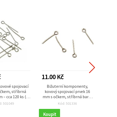
č
11.00 Kč
11.0
kovové spojovací
Bižuterní komponenty,
Bižut
očkem, stříbrná
kovový spojovací prvek 16
elem
 – cca 120 ks (10
mm s očkem, stříbrná barva
stříbr
 pro ruční výrobu
- 10 g (~140 ks)
d: 501049
Kód: 501336
šperků
Koupit
Koupi