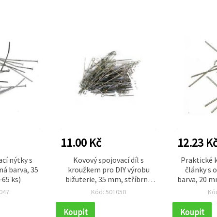
11.00 Kč
12.23 K
cí nýtky s
Kovový spojovací díl s
Praktické 
ná barva, 35
kroužkem pro DIY výrobu
články s 
~65 ks)
bižuterie, 35 mm, stříbrná
barva, 20 mm
barva – 10 g (~120 ks)
g), ideální
047
Kód: 501050
Kó
Koupit
Koupit