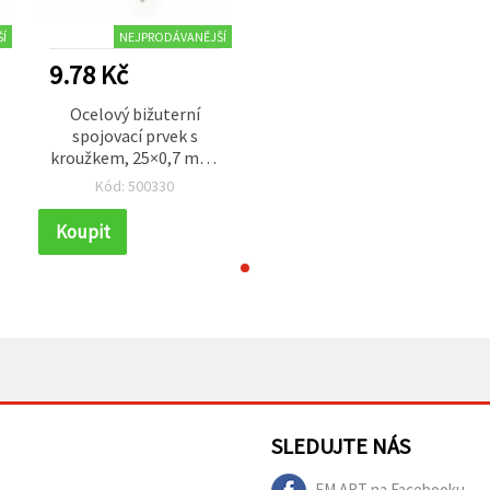
Í
NEJPRODÁVANĚJŠÍ
9.78 Kč
Ocelový bižuterní
spojovací prvek s
kroužkem, 25×0,7 mm,
stříbrná barva – balení
Kód: 500330
50 ks
Koupit
SLEDUJTE NÁS
EM ART na Facebooku