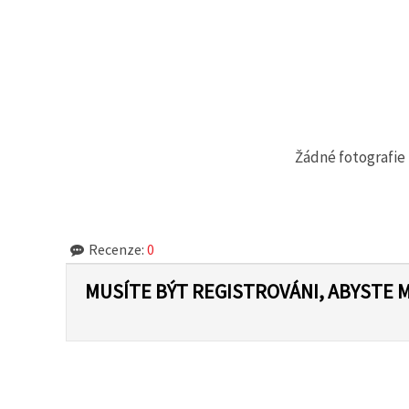
na tlačítko
"Uložit"
Přijmout
vše
Nastavení
Žádné fotografie 
Recenze:
0
MUSÍTE BÝT REGISTROVÁNI, ABYSTE 