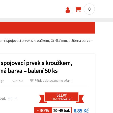
0
erní spojovací prvek s kroužkem, 25×0,7 mm, stříbrná barva –
 spojovací prvek s kroužkem,
ná barva – balení 50 ks
Přidat do seznamu přání
gr.
Kus: 50
SLEVY
bal.
s DPH
PRO MNOŽSTVÍ
- 30
6.85 Kč
%
20-49 bal.