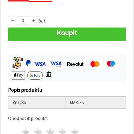
na tlačítko
"Uložit"
bal.
Přijmout
vše
Koupit
Nastavení
Popis produktu
Značka
MARIES
Ohodnotit produkt:
1 hvězda
2 hvězdy
3 hvězdy
4 hvězdy
5 hvězdy