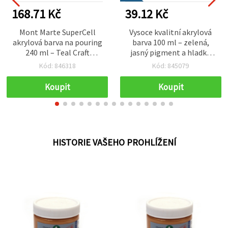
168.71 Kč
39.12 Kč
Mont Marte SuperCell
Vysoce kvalitní akrylová
akrylová barva na pouring
barva 100 ml – zelená,
240 ml – Teal Craft
jasný pigment a hladká
(modrozelená)
textura pro umělce,
Kód: 846318
Kód: 845079
studenty a kreativní DIY
tvoření
Koupit
Koupit
HISTORIE VAŠEHO PROHLÍŽENÍ