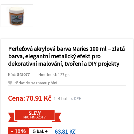
obsah a
reklamu, a
to i s
pomocí
našich
partnerů
pro
analýzu a
marketing.
Perleťová akrylová barva Maries 100 ml – zlatá
Můžete
souhlasit s
barva, elegantní metalický efekt pro
použitím
dekorativní malování, tvoření a DIY projekty
všech
cookies
kliknutím
Kód:
845077
Hmotnost: 127 gr.
na
"Přijmout
Přidat do seznamu přání
vše!" Nebo
můžete
uvést své
Cena:
70.91 Kč
1-4 bal.
s DPH
preference v
Nastavení
výběrem
SLEVY
daného
PRO MNOŽSTVÍ
typu
cookies a
kliknutím
- 10
63.81 Kč
%
5 bal. +