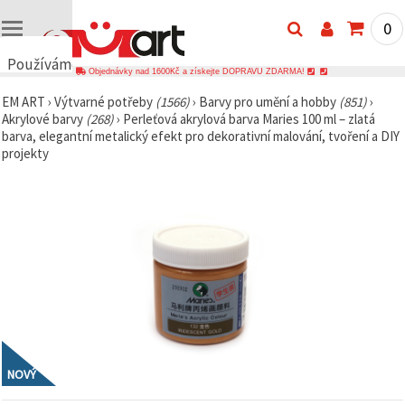
0
Používáme
Objednávky nad 1600Kč a získejte DOPRAVU ZDARMA!
cookies
EM ART
›
Výtvarné potřeby
(1566)
›
Barvy pro umění a hobby
(851)
›
🍪
Akrylové barvy
(268)
›
Perleťová akrylová barva Maries 100 ml – zlatá
Používáme
barva, elegantní metalický efekt pro dekorativní malování, tvoření a DIY
cookies a
projekty
podobné
technologie,
abychom
zajistili
správné
fungování
webu,
zlepšili vaše
prostředí
při jeho
používání a
s vaším
souhlasem
analyzovali
návštěvnost
a
NOVÝ
zobrazovali
relevantnější