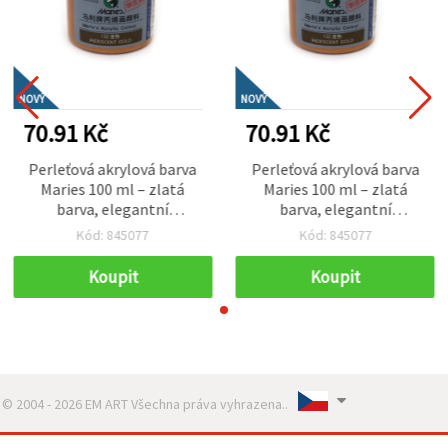
NOVÝ
NOVÝ
70.91 Kč
70.91 Kč
Perleťová akrylová barva
Perleťová akrylová barva
Maries 100 ml – zlatá
Maries 100 ml – zlatá
barva, elegantní
barva, elegantní
metalický efekt pro
metalický efekt pro
Kód: 845077
Kód: 845077
dekorativní malování,
dekorativní malování,
tvoření a DIY projekty
tvoření a DIY projekty
Koupit
Koupit
© 2004 - 2026 EM ART Všechna práva vyhrazena..