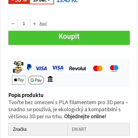
na tlačítko
"Uložit"
Přijmout
bal.
vše
Koupit
Nastavení
Popis produktu
Tvořte bez omezení s PLA filamentem pro 3D pera –
snadno se používá, je ekologický a kompatibilní s
většinou 3D per na trhu.
Objednejte online!
Značka
EM ART