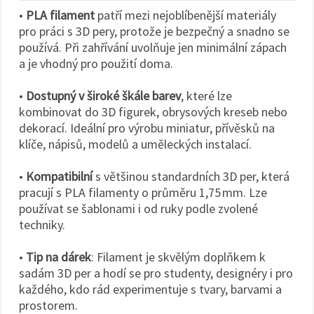
•
PLA filament
patří mezi nejoblíbenější materiály
pro práci s 3D pery, protože je bezpečný a snadno se
používá. Při zahřívání uvolňuje jen minimální zápach
a je vhodný pro použití doma.
•
Dostupný v široké škále barev
, které lze
kombinovat do 3D figurek, obrysových kreseb nebo
dekorací. Ideální pro výrobu miniatur, přívěsků na
klíče, nápisů, modelů a uměleckých instalací.
•
Kompatibilní
s většinou standardních 3D per, která
pracují s PLA filamenty o průměru 1,75 mm. Lze
používat se šablonami i od ruky podle zvolené
techniky.
•
Tip na dárek
: Filament je skvělým doplňkem k
sadám 3D per a hodí se pro studenty, designéry i pro
každého, kdo rád experimentuje s tvary, barvami a
prostorem.