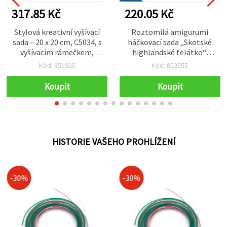
317.85 Kč
220.05 Kč
Stylová kreativní vyšívací
Roztomilá amigurumi
sada – 20 x 20 cm, C5034, s
háčkovací sada „Skotské
vyšívacím rámečkem,
highlandské telátko“,
nitěmi a perforovací
60×45×50 mm, GZ2098 –
Kód: 851925
Kód: 852555
jehlou pro DIY projekty
útulný kreativní projekt
na háčkování, ideální jako
Koupit
Koupit
ručně vyráběný dárek a
dekorace ve venkovském
(farmářském) stylu
HISTORIE VAŠEHO PROHLÍŽENÍ
-30%
-30%