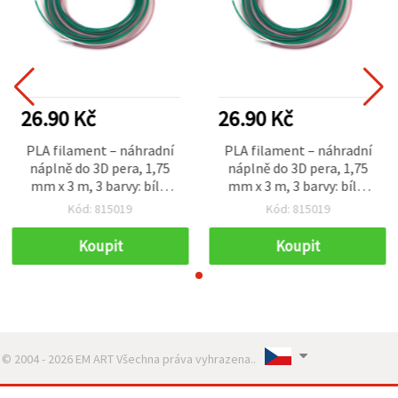
26.90 Kč
26.90 Kč
PLA filament – náhradní
PLA filament – náhradní
náplně do 3D pera, 1,75
náplně do 3D pera, 1,75
mm x 3 m, 3 barvy: bílá,
mm x 3 m, 3 barvy: bílá,
růžová, tmavě zelená
růžová, tmavě zelená
Kód: 815019
Kód: 815019
Koupit
Koupit
© 2004 - 2026 EM ART Všechna práva vyhrazena..