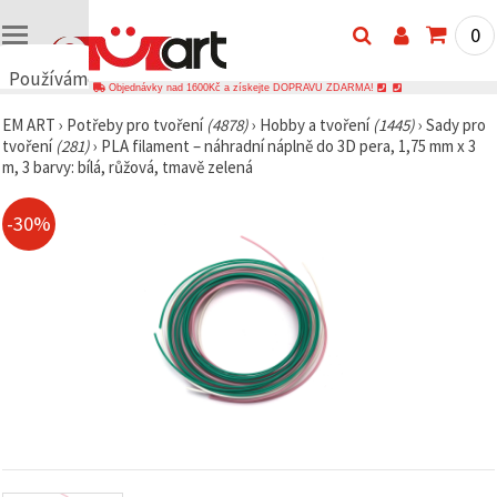
0
Používáme
Objednávky nad 1600Kč a získejte DOPRAVU ZDARMA!
cookies
EM ART
›
Potřeby pro tvoření
(4878)
›
Hobby a tvoření
(1445)
›
Sady pro
🍪
tvoření
(281)
›
PLA filament – náhradní náplně do 3D pera, 1,75 mm x 3
Používáme
m, 3 barvy: bílá, růžová, tmavě zelená
cookies a
podobné
technologie,
-30%
abychom
zajistili
správné
fungování
webu,
zlepšili vaše
prostředí
při jeho
používání a
s vaším
souhlasem
analyzovali
návštěvnost
a
zobrazovali
relevantnější