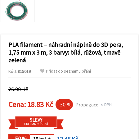
obsah a
reklamu, a
to i s
pomocí
našich
partnerů
pro
analýzu a
marketing.
PLA filament – náhradní náplně do 3D pera,
Můžete
1,75 mm x 3 m, 3 barvy: bílá, růžová, tmavě
souhlasit s
zelená
použitím
všech
cookies
Přidat do seznamu přání
Kód:
815019
kliknutím
na
"Přijmout
26.90 Kč
vše!" Nebo
můžete
uvést své
Cena:
18.83 Kč
- 30 %
Propagace
s DPH
preference v
Nastavení
výběrem
SLEVY
daného
PRO MNOŽSTVÍ
typu
cookies a
kliknutím
- 50
13.45 Kč
%
10 bal. +