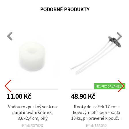
PODOBNÉ PRODUKTY
NEJPRODÁVANĚJŠÍ
11.00 Kč
48.90 Kč
Vodou rozpustný vosk na
Knoty do svíček 17 cm s
parafínování šňůrek,
kovovým plíškem – sada
3,6×2,4 cm, bílý
10 ks, připravené k použití
pro bezpečnou a
Kód: 507620
Kód: 833032