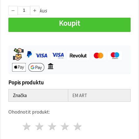
na tlačítko
"Uložit"
kus
Koupit
Přijmout
vše
Nastavení
Popis produktu
Značka
EM ART
Ohodnotit produkt:
1 hvězda
2 hvězdy
3 hvězdy
4 hvězdy
5 hvězdy