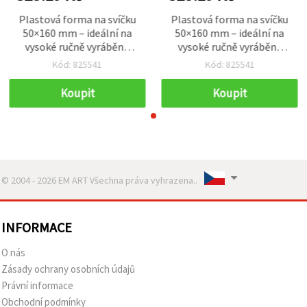
Plastová forma na svíčku
Plastová forma na svíčku
50×160 mm – ideální na
50×160 mm – ideální na
vysoké ručně vyráběné
vysoké ručně vyráběné
svíčky a dekorativní
svíčky a dekorativní
Kód: 825541
Kód: 825541
tvoření
tvoření
Koupit
Koupit
© 2004 - 2026 EM ART Všechna práva vyhrazena..
INFORMACE
O nás
Zásady ochrany osobních údajů
Právní informace
Obchodní podmínky