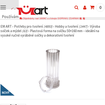
0
Používáme
Objednávky nad 1600Kč a získejte DOPRAVU ZDARMA!
cookies
EM ART
›
Potřeby pro tvoření
(4893)
›
Hobby a tvoření
(1447)
›
Výroba
🍪
svíček a mýdel
(63)
›
Plastová forma na svíčku 50×160 mm – ideální na
Používáme
vysoké ručně vyráběné svíčky a dekorativní tvoření
cookies a
podobné
technologie,
abychom
zajistili
správné
fungování
webu,
zlepšili vaše
prostředí
při jeho
používání a
s vaším
souhlasem
analyzovali
návštěvnost
NOVÝ
a
zobrazovali
relevantnější