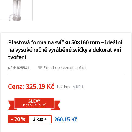
obsah a
reklamu, a
to i s
pomocí
našich
partnerů
pro
analýzu a
marketing.
Plastová forma na svíčku 50×160 mm – ideální
Můžete
na vysoké ručně vyráběné svíčky a dekorativní
souhlasit s
tvoření
použitím
všech
cookies
Přidat do seznamu přání
Kód:
825541
kliknutím
na
"Přijmout
Cena:
325.19 Kč
vše!" Nebo
1-2 kus
s DPH
můžete
uvést své
preference v
SLEVY
Nastavení
PRO MNOŽSTVÍ
výběrem
daného
- 20
260.15 Kč
typu
%
3 kus +
cookies a
kliknutím