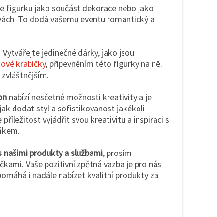
te figurku jako součást dekorace nebo jako
avách. To dodá vašemu eventu romantický a
: Vytvářejte jedinečné dárky, jako jsou
ové krabičky
, připevněním této figurky na ně.
 zvláštnějším.
on
nabízí nesčetné možnosti kreativity a je
k dodat styl a sofistikovanost jakékoli
říležitost vyjádřit svou kreativitu a inspiraci s
ňkem.
s našimi produkty a službami
, prosím
kami. Vaše pozitivní zpětná vazba je pro nás
omáhá i nadále nabízet kvalitní produkty za