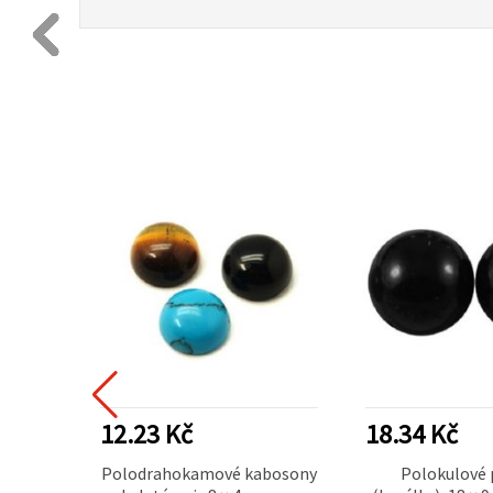
12.23 Kč
18.34 Kč
igurky
Polodrahokamové kabosony
Polokulové 