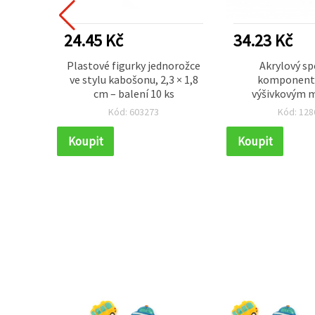
24.45 Kč
34.23 Kč
onové
Plastové figurky jednorožce
Akrylový sp
tiv, mix
ve stylu kabošonu, 2,3 × 1,8
komponent,
10 ks
cm – balení 10 ks
výšivkovým 
24×22×2 mm, ot
Kód: 603273
Kód: 128
10 ks
Koupit
Koupit