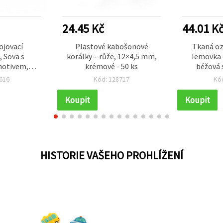
24.45 Kč
44.01 K
ojovací
Plastové kabošonové
Tkaná oz
 Sova s
korálky – růže, 12×4,5 mm,
lemovka
motivem,
krémové - 50 ks
béžová 
vor: 2 mm –
modrými
616
Kód: 128717
Kó
Koupit
Koupit
HISTORIE VAŠEHO PROHLÍŽENÍ