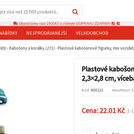
Objednávky nad 1600Kč a získejte DOPRAVU ZDARMA!
NABÍDKY
NEJPRODÁVANĚJŠÍ
VELKOOBCHOD
595)
›
Kabošony a korálky
(271)
›
Plastové kabošonové figurky, mix vozidel,
Plastové kabošono
2,3×2,8 cm, víceb
Kód:
603221
Hmotnost: 12
Cena:
22.01 Kč
1-1