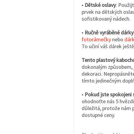
•
Dětské oslavy
: Použij
prvek na dětských osl
sofistikovaný nádech.
•
Ručně vyráběné dárky
fotorámečky
nebo
dárk
To učiní váš dárek ještě
Tento plastový kaboch
dokonalým způsobem, ja
dekoraci. Nepropásněte p
tímto jedinečným dopl
•
Pokud jste spokojeni 
ohodnoťte nás 5 hvězdič
důležitá, protože nám p
dostupné ceny.