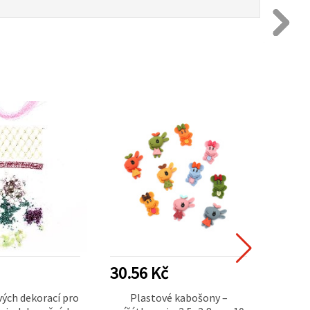
30.56 Kč
18.3
vých dekorací pro
Plastové kabošony –
Bílé p