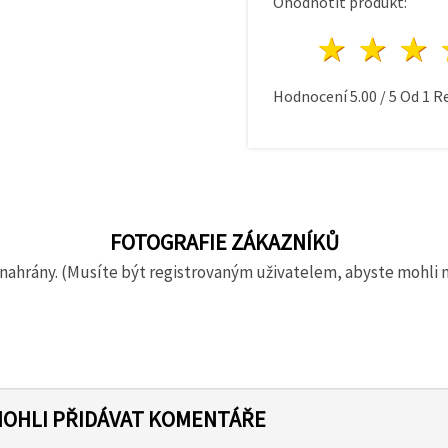
Ohodnotit produkt:
1 hvě
2 h
Hodnocení
5.00
/
5
Od
1
Re
FOTOGRAFIE ZÁKAZNÍKŮ
nahrány. (Musíte být registrovaným uživatelem, abyste mohli 
MOHLI PŘIDÁVAT KOMENTÁŘE