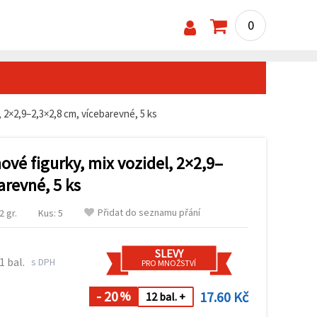
0
 2×2,9–2,3×2,8 cm, vícebarevné, 5 ks
vé figurky, mix vozidel, 2×2,9–
arevné, 5 ks
Přidat do seznamu přání
 gr.
Kus: 5
SLEVY
1 bal.
s DPH
PRO MNOŽSTVÍ
- 20
17.60 Kč
%
12 bal. +