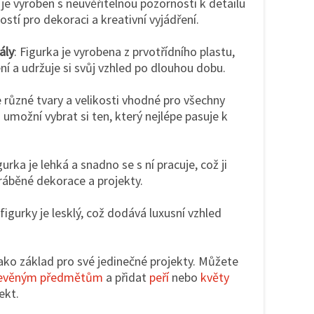
je vyroben s neuvěřitelnou pozorností k detailu
stí pro dekoraci a kreativní vyjádření.
ály
: Figurka je vyrobena z prvotřídního plastu,
í a udržuje si svůj vzhled po dlouhou dobu.
 různé tvary a velikosti vhodné pro všechny
umožní vybrat si ten, který nejlépe pasuje k
igurka je lehká a snadno se s ní pracuje, což ji
yráběné dekorace a projekty.
 figurky je lesklý, což dodává luxusní vzhled
 jako základ pro své jedinečné projekty. Můžete
evěným předmětům
a přidat
peří
nebo
květy
ekt.