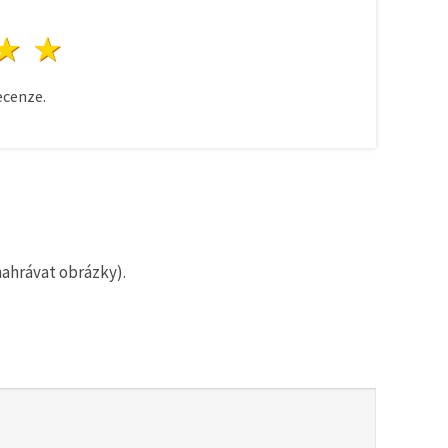
zda
vězdy
3 hvězdy
4 hvězdy
5 hvězdy
cenze.
nahrávat obrázky).