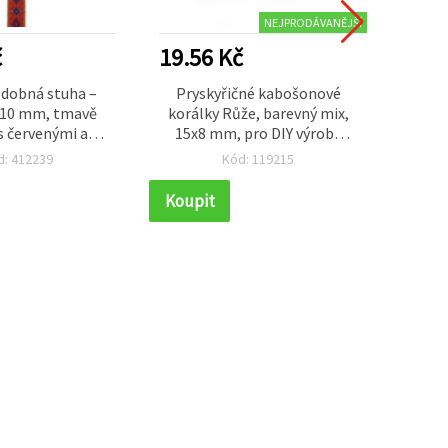
NEJPRODÁVANĚJŠÍ
č
19.56 Kč
19.5
dobná stuha –
Pryskyřičné kabošonové
Kr
 10 mm, tmavě
korálky Růže, barevný mix,
kvě
s červenými a
15x8 mm, pro DIY výrobu
tyčin
 akcenty, 5 m
šperků – 10 ks
mm – s
d: 412239
Kód: 119215
kre
Koupit
Koupi