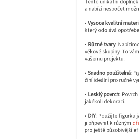
Tento unikátní doplněk 
a nabízí nespočet možno
•
Vysoce kvalitní materi
který odolává opotřeben
•
Různé tvary
: Nabízíme
věkové skupiny. To vám 
vašemu projektu.
•
Snadno použitelná
: F
činí ideální pro ručně v
•
Lesklý povrch
: Povrch
jakékoli dekoraci.
•
DIY
: Použijte figurku
ji připevnit k různým
dř
pro ještě působivější ef