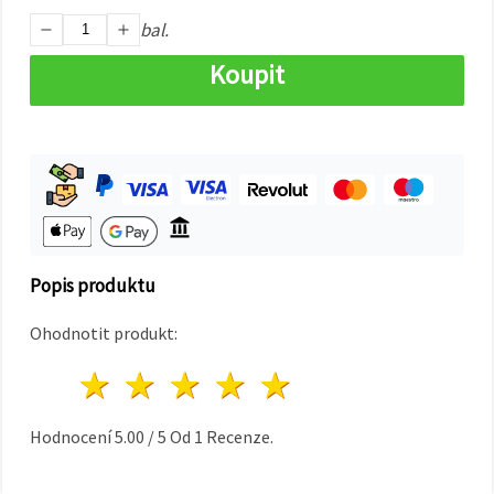
na tlačítko
"Uložit"
bal.
Koupit
Přijmout
vše
Nastavení
Popis produktu
Ohodnotit produkt:
1 hvězda
2 hvězdy
3 hvězdy
4 hvězdy
5 hvězdy
Hodnocení
5.00
/
5
Od
1
Recenze.