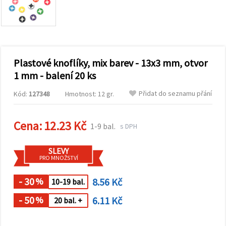
obsah a
reklamu, a
to i s
pomocí
našich
partnerů
pro
Plastové knoflíky, mix barev - 13x3 mm, otvor
analýzu a
marketing.
1 mm - balení 20 ks
Můžete
souhlasit s
Přidat do seznamu přání
Kód:
127348
Hmotnost: 12 gr.
použitím
všech
cookies
kliknutím
Cena:
12.23 Kč
1-9 bal.
s DPH
na
"Přijmout
vše!" Nebo
SLEVY
můžete
PRO MNOŽSTVÍ
uvést své
preference v
Nastavení
- 30
8.56 Kč
%
10-19 bal.
výběrem
daného
- 50
6.11 Kč
%
20 bal. +
typu
cookies a
kliknutím