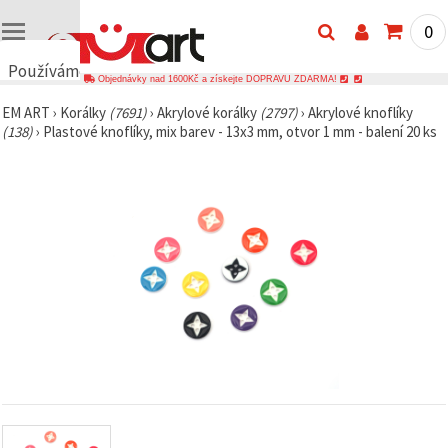
0
Používáme
Objednávky nad 1600Kč a získejte DOPRAVU ZDARMA!
cookies
EM ART
›
Korálky
(7691)
›
Akrylové korálky
(2797)
›
Akrylové knoflíky
🍪
(138)
›
Plastové knoflíky, mix barev - 13x3 mm, otvor 1 mm - balení 20 ks
Používáme
cookies a
podobné
technologie,
abychom
zajistili
správné
fungování
webu,
zlepšili vaše
prostředí
při jeho
používání a
s vaším
souhlasem
analyzovali
návštěvnost
a
zobrazovali
relevantnější