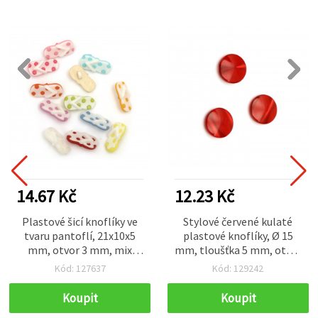
14.67 Kč
12.23 Kč
Plastové šicí knoflíky ve
Stylové červené kulaté
tvaru pantoflí, 21x10x5
plastové knoflíky, Ø 15
mm, otvor 3 mm, mix
mm, tloušťka 5 mm, otvor
barev - 20 ks
1 mm – sada 10 ks, ideální
Kód: 127637
Kód: 129242
na šití a kreativní tvoření
Koupit
Koupit