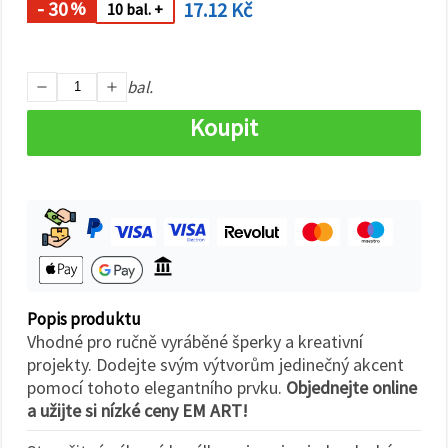
na tlačítko
- 30
17.12 Kč
%
10 bal. +
"Uložit"
Přijmout
bal.
vše
Koupit
Nastavení
Popis produktu
Vhodné pro ručně vyráběné šperky a kreativní
projekty. Dodejte svým výtvorům jedinečný akcent
pomocí tohoto elegantního prvku.
Objednejte online
a užijte si nízké ceny EM ART!