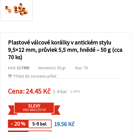
obsah a
reklamu, a
to i s
pomocí
našich
partnerů
pro
analýzu a
marketing.
Plastové válcové korálky v antickém stylu
Můžete
9,5×12 mm, průvlek 5,5 mm, hnědé – 50 g (cca
souhlasit s
70 ks)
použitím
všech
cookies
Kód:
117490
Hmotnost: 50 gr.
Kus: 70
kliknutím
na
Přidat do seznamu přání
"Přijmout
vše!" Nebo
Cena:
24.45 Kč
můžete
1-4 bal.
s DPH
uvést své
preference v
Nastavení
SLEVY
výběrem
PRO MNOŽSTVÍ
daného
typu
- 20
19.56 Kč
cookies a
%
5-9 bal.
kliknutím