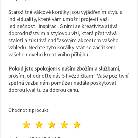
Starožitné válcové korálky jsou vyjádřením stylu a
individuality, které vám umožní projevit vaši
jedinečnost i inspiraci. S nimi se kreativita stává
dobrodružstvím a stylovou vizí, která přetrvává
staletí a zůstává nadčasovým akcentem vašeho
vzhledu. Nechte tyto korálky stát se začátkem
vašeho nového kreativního příběhu.
Pokud jste spokojeni s naším zbožím a službami
,
prosím, ohodnoťte nás 5 hvězdičkami. Vaše pozitivní
zpětná vazba nám pomůže i nadále poskytovat
dobrou kvalitu za dobrou cenu.
Ohodnotit produkt:
1 hvězda
2 hvězdy
3 hvězdy
4 hvězdy
5 hvězdy