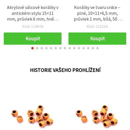
Akrylové válcové korálky v
Korálky ve tvaru srdce –
antickém stylu 15×11
plné, 10×11×6,5 mm,
mm, průvlek 6 mm, hnědé
průvlek 1 mm, bílá, 50 g
– 50 g (cca 45 ks)
(~120 ks)
Kód: 119676
Kód: 123216
Koupit
Koupit
HISTORIE VAŠEHO PROHLÍŽENÍ