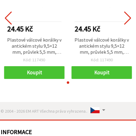
24.45 Kč
24.45 Kč
Plastové válcové korálky v
Plastové válcové korálky v
antickém stylu 9,5×12
antickém stylu 9,5×12
mm, průvlek 5,5 mm,
mm, průvlek 5,5 mm,
hnědé – 50 g (cca 70 ks)
hnědé – 50 g (cca 70 ks)
Kód: 117490
Kód: 117490
Koupit
Koupit
© 2004 - 2026 EM ART Všechna práva vyhrazena..
INFORMACE