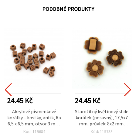
PODOBNÉ PRODUKTY
24.45 Kč
24.45 Kč
Akrylové písmenkové
Starožitný květinový slide
korálky – kostky, antik, 6 x
korálek (posuvný), 17,5x7
6,5 x 6,5 mm, otvor 3 mm,
mm, průvlek: 8x2 mm,
50 g (~210 ks)
hnědý – 50 g (cca 65 ks)
Kód: 119684
Kód: 119733