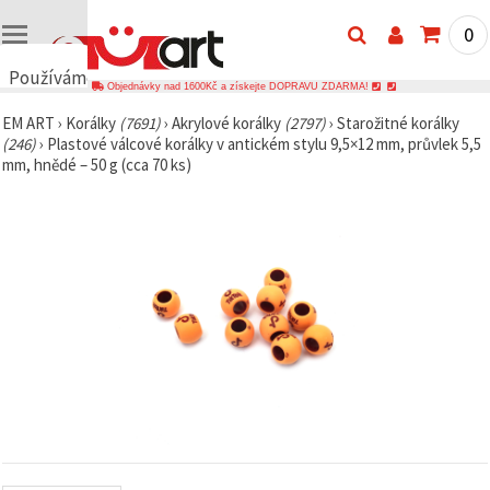
0
Používáme
Objednávky nad 1600Kč a získejte DOPRAVU ZDARMA!
cookies
EM ART
›
Korálky
(7691)
›
Akrylové korálky
(2797)
›
Starožitné korálky
🍪
(246)
›
Plastové válcové korálky v antickém stylu 9,5×12 mm, průvlek 5,5
Používáme
mm, hnědé – 50 g (cca 70 ks)
cookies a
podobné
technologie,
abychom
zajistili
správné
fungování
webu,
zlepšili vaše
prostředí
při jeho
používání a
s vaším
souhlasem
analyzovali
návštěvnost
a
zobrazovali
relevantnější