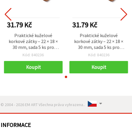
31.79 Kč
31.79 Kč
Praktické kuželové
Praktické kuželové
korkové zátky – 22 × 18 ×
korkové zátky – 22 × 18 ×
30 mm, sada 5 ks pro
30 mm, sada 5 ks pro
kreativní tvoření a domácí
kreativní tvoření a domácí
Kód: 840236
Kód: 840236
projekty
projekty
Koupit
Koupit
© 2004 - 2026 EM ART Všechna práva vyhrazena..
INFORMACE