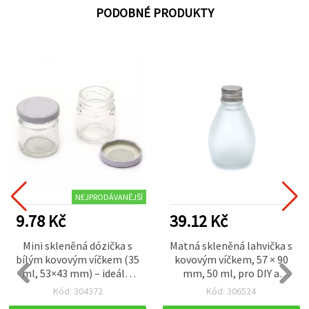
PODOBNÉ PRODUKTY
NEJPRODÁVANĚJŠÍ
9.78 Kč
39.12 Kč
Mini skleněná dózička s
Matná skleněná lahvička s
bílým kovovým víčkem (35
kovovým víčkem, 57 × 90
ml, 53×43 mm) – ideální
mm, 50 ml, pro DIY a
na DIY tvoření, party
dekorace
Kód: 304372
Kód: 306524
dekorace a kreativní