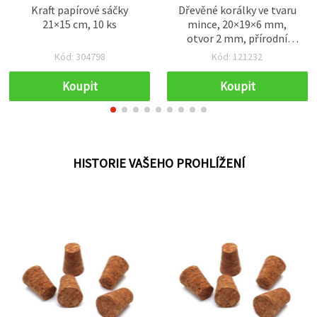
Kraft papírové sáčky
Dřevěné korálky ve tvaru
21×15 cm, 10 ks
mince, 20×19×6 mm,
otvor 2 mm, přírodní
dřevo, lakované – 20 ks
Kód: 304798
Kód: 121232
Koupit
Koupit
HISTORIE VAŠEHO PROHLÍŽENÍ