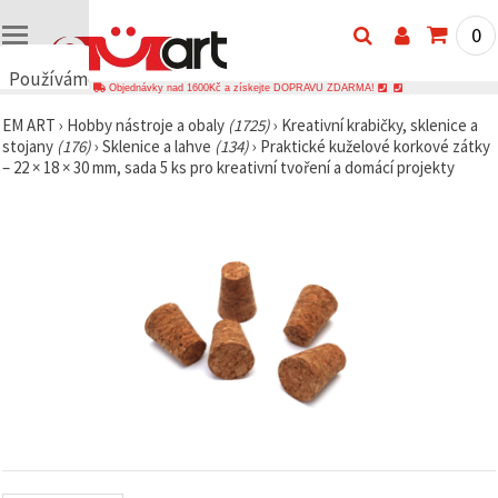
0
Používáme
Objednávky nad 1600Kč a získejte DOPRAVU ZDARMA!
cookies
EM ART
›
Hobby nástroje a obaly
(1725)
›
Kreativní krabičky, sklenice a
🍪
stojany
(176)
›
Sklenice a lahve
(134)
›
Praktické kuželové korkové zátky
Používáme
– 22 × 18 × 30 mm, sada 5 ks pro kreativní tvoření a domácí projekty
cookies a
podobné
technologie,
abychom
zajistili
správné
fungování
webu,
zlepšili vaše
prostředí
při jeho
používání a
s vaším
souhlasem
analyzovali
návštěvnost
a
zobrazovali
relevantnější