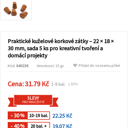
obsah a
reklamu, a
to i s
pomocí
našich
partnerů
pro
analýzu a
marketing.
Praktické kuželové korkové zátky – 22 × 18 ×
Můžete
30 mm, sada 5 ks pro kreativní tvoření a
souhlasit s
domácí projekty
použitím
všech
cookies
Přidat do seznamu přání
Kód:
840236
Hmotnost: 15 gr.
kliknutím
na
"Přijmout
Cena:
31.79 Kč
vše!" Nebo
1-9 bal.
s DPH
můžete
uvést své
preference v
SLEVY
Nastavení
PRO MNOŽSTVÍ
výběrem
daného
- 30
22.25 Kč
typu
%
10-19 bal.
cookies a
kliknutím
- 40
19.07 Kč
%
20 bal. +