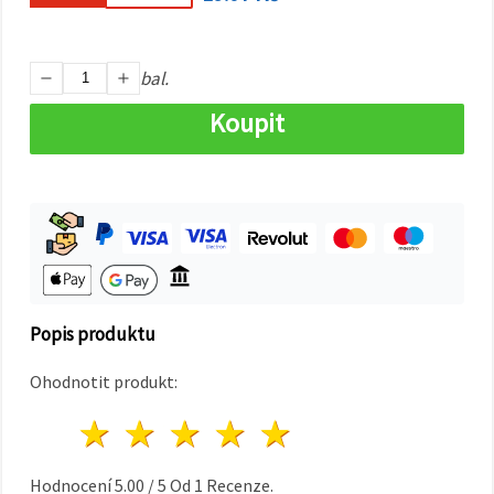
na tlačítko
"Uložit"
Přijmout
bal.
vše
Koupit
Nastavení
Popis produktu
Ohodnotit produkt:
1 hvězda
2 hvězdy
3 hvězdy
4 hvězdy
5 hvězdy
Hodnocení
5.00
/
5
Od
1
Recenze.