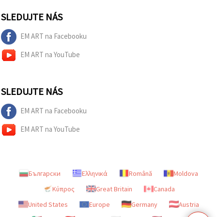
SLEDUJTE NÁS
EM ART na Facebooku
EM ART na YouTube
SLEDUJTE NÁS
EM ART na Facebooku
EM ART na YouTube
Български
Ελληνικά
Română
Moldova
Κύπρος
Great Britain
Canada
United States
Europe
Germany
Austria