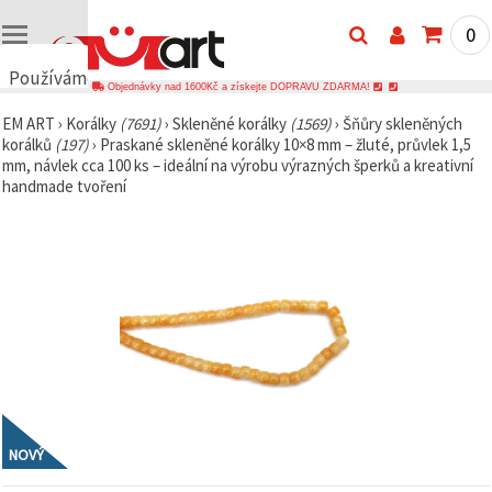
0
Používáme
Objednávky nad 1600Kč a získejte DOPRAVU ZDARMA!
cookies
EM ART
›
Korálky
(7691)
›
Skleněné korálky
(1569)
›
Šňůry skleněných
🍪
korálků
(197)
›
Praskané skleněné korálky 10×8 mm – žluté, průvlek 1,5
Používáme
mm, návlek cca 100 ks – ideální na výrobu výrazných šperků a kreativní
cookies a
handmade tvoření
podobné
technologie,
abychom
zajistili
správné
fungování
webu,
zlepšili vaše
prostředí
při jeho
používání a
s vaším
souhlasem
analyzovali
návštěvnost
a
NOVÝ
zobrazovali
relevantnější