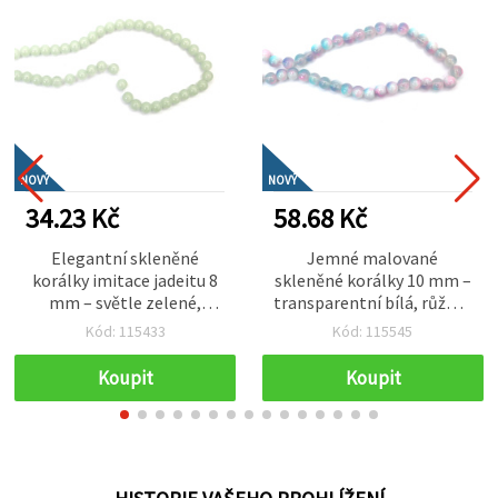
NOVÝ
NOVÝ
34.23 Kč
58.68 Kč
Elegantní skleněné
Jemné malované
korálky imitace jadeitu 8
skleněné korálky 10 mm –
mm – světle zelené,
transparentní bílá, růžová
průvlek 1 mm, šňůra cca
a modrá s bílou malbou,
Kód: 115433
Kód: 115545
100 ks – ideální na výrobu
průvlek 1 mm, šňůra cca
jemných šperků a
85 ks – ideální na výrobu
Koupit
Koupit
přírodně laděné
něžných romantických
handmade tvoření
šperků