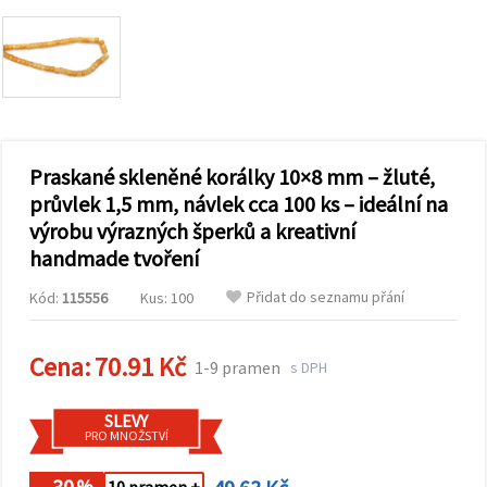
obsah a
reklamu, a
to i s
pomocí
našich
partnerů
pro
analýzu a
marketing.
Praskané skleněné korálky 10×8 mm – žluté,
Můžete
souhlasit s
průvlek 1,5 mm, návlek cca 100 ks – ideální na
použitím
výrobu výrazných šperků a kreativní
všech
cookies
handmade tvoření
kliknutím
na
Přidat do seznamu přání
"Přijmout
Kód:
115556
Kus: 100
vše!" Nebo
můžete
uvést své
Cena:
70.91 Kč
1-9 pramen
preference v
s DPH
Nastavení
výběrem
daného
SLEVY
typu
PRO MNOŽSTVÍ
cookies a
kliknutím
- 30
%