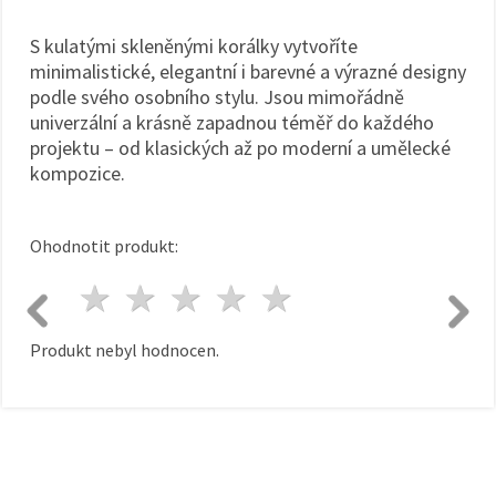
S kulatými skleněnými korálky vytvoříte
minimalistické, elegantní i barevné a výrazné designy
podle svého osobního stylu. Jsou mimořádně
univerzální a krásně zapadnou téměř do každého
projektu – od klasických až po moderní a umělecké
kompozice.
Ohodnotit produkt:
1 hvězda
2 hvězdy
3 hvězdy
4 hvězdy
5 hvězdy
Produkt nebyl hodnocen.