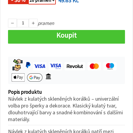
49.63 Kč
10 pramen +
na tlačítko
"Uložit"
Přijmout
pramen
vše
Koupit
Nastavení
Popis produktu
Návlek z kulatých skleněných korálků – univerzální
volba pro šperky a dekorace. Klasický kulatý tvar,
dlouhotrvající barvy a snadné kombinování s dalšími
materiály.
Návlek z kulatých skleněných korálků patří mezi