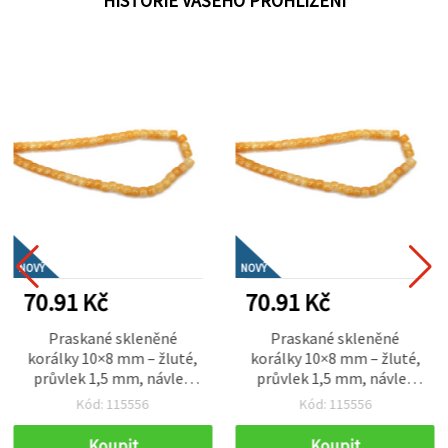
HISTORIE VAŠEHO PROHLÍŽENÍ
NOVÝ
NOVÝ
70.91 Kč
70.91 Kč
Praskané skleněné
Praskané skleněné
korálky 10×8 mm – žluté,
korálky 10×8 mm – žluté,
průvlek 1,5 mm, návlek
průvlek 1,5 mm, návlek
cca 100 ks – ideální na
cca 100 ks – ideální na
Kód: 115556
Kód: 115556
výrobu výrazných šperků a
výrobu výrazných šperků a
kreativní handmade
kreativní handmade
Koupit
Koupit