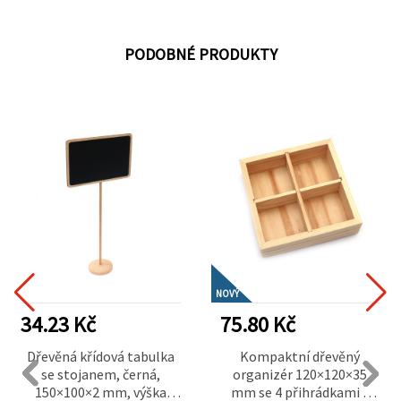
PODOBNÉ PRODUKTY
NOVÝ
34.23 Kč
75.80 Kč
Dřevěná křídová tabulka
Kompaktní dřevěný
se stojanem, černá,
organizér 120×120×35
150×100×2 mm, výška
mm se 4 přihrádkami –