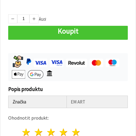
na tlačítko
"Uložit"
kus
Přijmout
vše
Koupit
Nastavení
Popis produktu
Značka
EM ART
Ohodnotit produkt:
1 hvězda
2 hvězdy
3 hvězdy
4 hvězdy
5 hvězdy