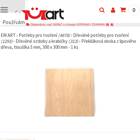
0
Používáme
Objednávky nad 1600Kč a získejte DOPRAVU ZDARMA!
cookies
EM ART
›
Potřeby pro tvoření
(4878)
›
Dřevěné potřeby pro tvoření
🍪
(1293)
›
Dřevěné ozdoby a krabičky
(313)
›
Překližková deska z lipového
Používáme
dřeva, tloušťka 5 mm, 300 x 300 mm - 1 ks
cookies a
podobné
technologie,
abychom
zajistili
správné
fungování
webu,
zlepšili vaše
prostředí
při jeho
používání a
s vaším
souhlasem
analyzovali
návštěvnost
a
zobrazovali
relevantnější