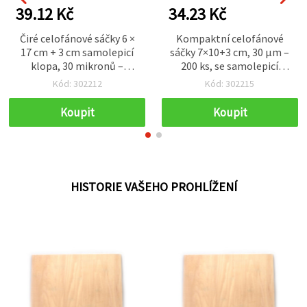
39.12 Kč
34.23 Kč
Čiré celofánové sáčky 6 ×
Kompaktní celofánové
17 cm + 3 cm samolepicí
sáčky 7×10+3 cm, 30 µm –
klopa, 30 mikronů –
200 ks, se samolepicí
balení 200 ks
klopou
Kód: 302212
Kód: 302215
Koupit
Koupit
HISTORIE VAŠEHO PROHLÍŽENÍ