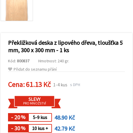
obsah a
reklamu, a
to i s
pomocí
našich
partnerů
pro
analýzu a
marketing.
Překližková deska z lipového dřeva, tloušťka 5
Můžete
mm, 300 x 300 mm - 1 ks
souhlasit s
použitím
Kód:
800837
Hmotnost: 240 gr.
všech
cookies
Přidat do seznamu přání
kliknutím
na
"Přijmout
Cena:
61.13 Kč
1-4 kus
s DPH
vše!" Nebo
můžete
uvést své
SLEVY
preference v
PRO MNOŽSTVÍ
Nastavení
výběrem
daného
- 20
48.90 Kč
%
5-9 kus
typu
cookies a
- 30
42.79 Kč
%
10 kus +
kliknutím