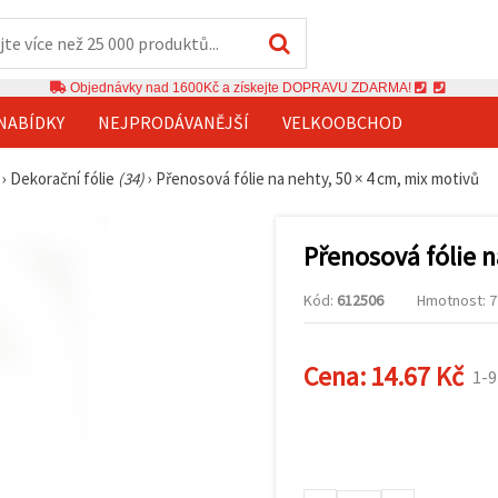
Objednávky nad 1600Kč a získejte DOPRAVU ZDARMA!
NABÍDKY
NEJPRODÁVANĚJŠÍ
VELKOOBCHOD
›
Dekorační fólie
(34)
›
Přenosová fólie na nehty, 50 × 4 cm, mix motivů
Přenosová fólie n
Kód:
612506
Hmotnost: 7 
Cena:
14.67 Kč
1-9