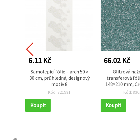
6.11 Kč
66.02 Kč
efekt
Samolepicí fólie – arch 50 ×
Glitrová naž
,
30 cm, průhledná, designový
transferová fóli
 (~3 g)
motiv 8
148×210 mm, Cre
modrá – 1
Kód: 821981
Kód: 830
Koupit
Koupit