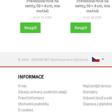
Přenosová fólie na
Přenosová fólie na
nehty, 50 × 4 cm, mix
nehty, 50 × 4 cm, mix
motivů
motivů
Kód: 612506
Kód: 612506
Koupit
Koupit
© 2004 - 2026 EM ART Všechna práva vyhrazena..
INFORMACE
O nás
Nejčastější dotazy
Zásady ochrany osobních údajů
Kontakty
Právní informace
Vrácení zboží a o
Obchodní podmínky
Doprava a platebn
O cookies