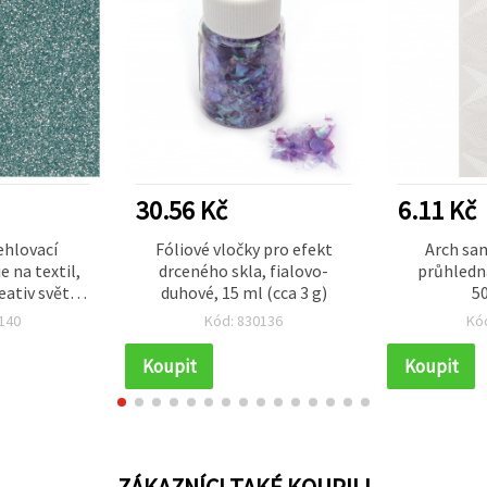
30.56 Kč
6.11 Kč
ehlovací
Fóliové vločky pro efekt
Arch sam
e na textil,
drceného skla, fialovo-
průhledn
ativ světle
duhové, 15 ml (cca 3 g)
5
 aršík
140
Kód: 830136
Kó
Koupit
Koupit
ZÁKAZNÍCI TAKÉ KOUPILI