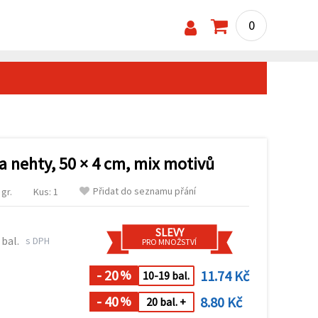
0
a nehty, 50 × 4 cm, mix motivů
Přidat do seznamu přání
gr.
Kus: 1
SLEVY
 bal.
s DPH
PRO MNOŽSTVÍ
- 20
11.74 Kč
%
10-19 bal.
- 40
8.80 Kč
%
20 bal. +