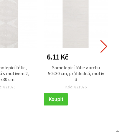
6.11 Kč
42.7
olepicí fólie,
Samolepicí fólie v archu
Matná
á s motivem 2,
50×30 cm, průhledná, motiv
fól
0x30 cm
3
d: 821975
Kód: 821976
Koupit
Koupi