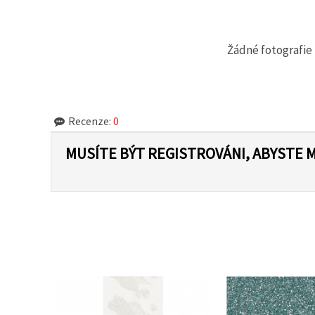
na tlačítko
"Uložit"
Přijmout
Žádné fotografie 
vše
Nastavení
Recenze:
0
MUSÍTE BÝT REGISTROVÁNI, ABYSTE 