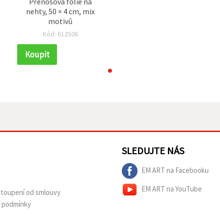
Přenosová fólie na
nehty, 50 × 4 cm, mix
motivů
Kód: 612506
Koupit
SLEDUJTE NÁS
EM ART na Facebooku
EM ART na YouTube
dstoupení od smlouvy
í podmínky