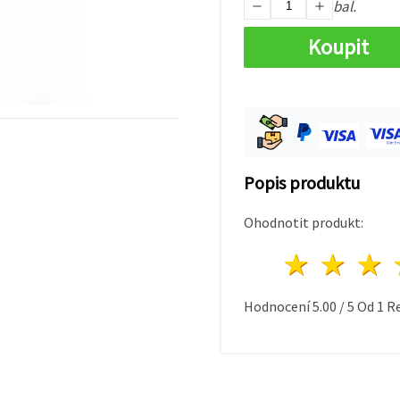
bal.
Koupit
Popis produktu
Ohodnotit produkt:
1 hvě
2 h
Hodnocení
5.00
/
5
Od
1
Re