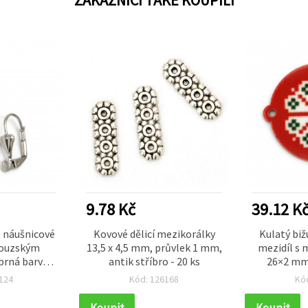
9.78 Kč
39.12 K
é náušnicové
Kovové dělicí mezikorálky
Kulatý biž
couzským
13,5 x 4,5 mm, průvlek 1 mm,
mezidíl s 
brná barva,
antik stříbro - 20 ks
26×2 mm
10 ks
stříbrná
124
Kód: 126168
Kó
Koupit
Koupit