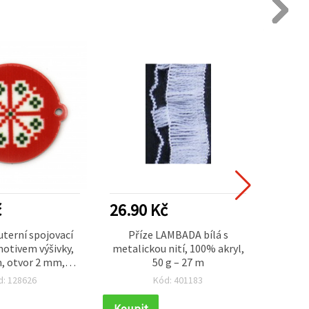
č
26.90 Kč
4.89
uterní spojovací
Příze LAMBADA bílá s
Styl
motivem výšivky,
metalickou nití, 100% akryl,
kuli
, otvor 2 mm,
50 g – 27 m
stříbr
 barva – 10 ks
š
d: 128626
Kód: 401183
Koupit
Koupi