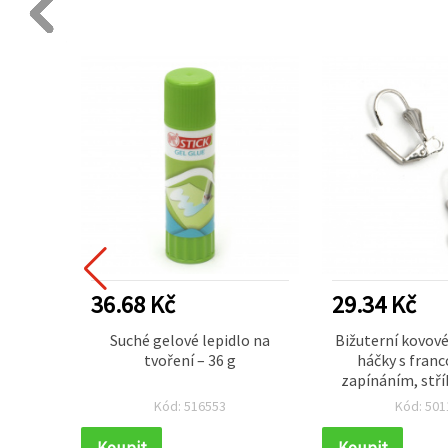
36.68 Kč
29.34 Kč
0×110×7
Suché gelové lepidlo na
Bižuterní kovov
tvoření – 36 g
háčky s fran
ivem
zapínáním, stří
vání
9×16 mm, 
Kód: 516553
Kód: 501
oxid),
ádry a
Koupit
Koupit