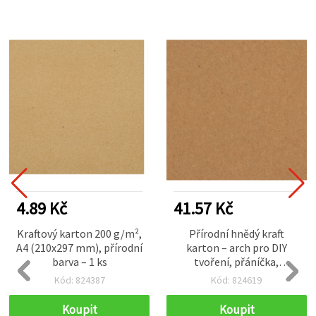
4.89 Kč
41.57 Kč
Kraftový karton 200 g/m²,
Přírodní hnědý kraft
A4 (210x297 mm), přírodní
karton – arch pro DIY
barva – 1 ks
tvoření, přáníčka,
scrapbooking a obaly
Kód: 824387
Kód: 824619
knih, 300 g/m², 78 × 108
cm, 1 arch
Koupit
Koupit