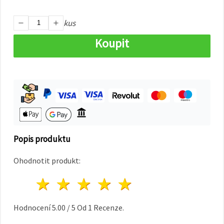
na tlačítko
"Uložit"
kus
Přijmout
Koupit
vše
Nastavení
Popis produktu
Ohodnotit produkt:
1 hvězda
2 hvězdy
3 hvězdy
4 hvězdy
5 hvězdy
Hodnocení
5.00
/
5
Od
1
Recenze.