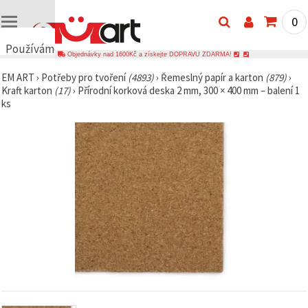
0
Používáme
Objednávky nad 1600Kč a získejte DOPRAVU ZDARMA!
cookies
EM ART
›
Potřeby pro tvoření
(4893)
›
Řemeslný papír a karton
(879)
›
🍪
Kraft karton
(17)
›
Přírodní korková deska 2 mm, 300 × 400 mm – balení 1
Používáme
ks
cookies a
podobné
technologie,
abychom
zajistili
správné
fungování
webu,
zlepšili vaše
prostředí
při jeho
používání a
s vaším
souhlasem
analyzovali
návštěvnost
a
zobrazovali
relevantnější