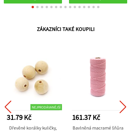
ZÁKAZNÍCI TAKÉ KOUPILI
NEJPRODÁVANĚJŠÍ
31.79 Kč
161.37 Kč
Dřevěné korálky kuličky,
Bavlněná macramé šňůra