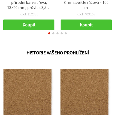
přírodní barva dřeva,
3 mm, světle růžová – 100
18×20 mm, průvlek 3,5–4
m
mm, 20 ks
Kód: 112386
Kód: 403265
Koupit
Koupit
HISTORIE VAŠEHO PROHLÍŽENÍ