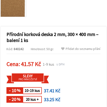
obsah a
reklamu, a
to i s
pomocí
našich
partnerů
pro
analýzu a
marketing.
Přírodní korková deska 2 mm, 300 × 400 mm –
Můžete
balení 1 ks
souhlasit s
použitím
Přidat do seznamu přání
Kód:
840242
Hmotnost: 50 gr.
všech
cookies
kliknutím
na
Cena:
41.57 Kč
1-9 kus
s DPH
"Přijmout
vše!" Nebo
můžete
SLEVY
uvést své
PRO MNOŽSTVÍ
preference v
Nastavení
výběrem
- 10
37.41 Kč
%
10-19 kus
daného
typu
- 20
33.25 Kč
%
20 kus +
cookies a
kliknutím