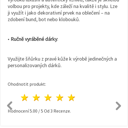
volbou pro projekty, kde záleží na kvalitě i stylu. Lze
ji využít i jako dekorativní prvek na oblečení – na
zdobení bund, bot nebo klobouků.
•
Ručně vyráběné dárky
:
Využijte šňůrku z pravé kůže k výrobě jedinečných a
personalizovaných dárků.
Ohodnotit produkt:
1 hvězda
2 hvězdy
3 hvězdy
4 hvězdy
5 hvězdy
Hodnocení
5.00
/
5
Od
3
Recenze.