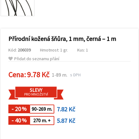
obsah a
reklamu, a
to i s
pomocí
našich
partnerů
pro
Přírodní kožená šňůra, 1 mm, černá – 1 m
analýzu a
marketing.
Kód:
206039
Hmotnost: 1 gr.
Kus: 1
Můžete
souhlasit s
Přidat do seznamu přání
použitím
všech
cookies
Cena:
9.78 Kč
1-89 m.
s DPH
kliknutím
na
"Přijmout
SLEVY
vše!" Nebo
PRO MNOŽSTVÍ
můžete
uvést své
preference v
- 20
7.82 Kč
%
90-269 m.
Nastavení
výběrem
- 40
5.87 Kč
daného
%
270 m. +
typu
cookies a
kliknutím