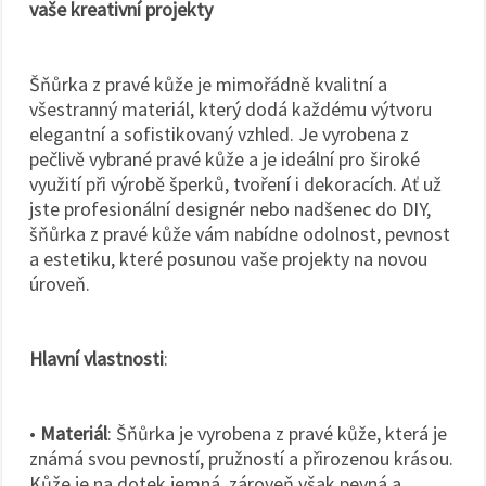
vaše kreativní projekty
Šňůrka z pravé kůže je mimořádně kvalitní a
všestranný materiál, který dodá každému výtvoru
elegantní a sofistikovaný vzhled. Je vyrobena z
pečlivě vybrané pravé kůže a je ideální pro široké
využití při výrobě šperků, tvoření i dekoracích. Ať už
jste profesionální designér nebo nadšenec do DIY,
šňůrka z pravé kůže vám nabídne odolnost, pevnost
a estetiku, které posunou vaše projekty na novou
úroveň.
Hlavní vlastnosti
:
•
Materiál
: Šňůrka je vyrobena z pravé kůže, která je
známá svou pevností, pružností a přirozenou krásou.
Kůže je na dotek jemná, zároveň však pevná a