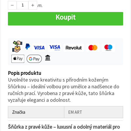
na tlačítko
m.
"Uložit"
Koupit
Přijmout
vše
Nastavení
Popis produktu
Uvolněte svou kreativitu s přírodním koženým
šňůrkou – ideální volbou pro umělce a nadšence do
ručních prací. Vyrobena z pravé kůže, tato šňůrka
vyzařuje eleganci a odolnost.
Značka
EM ART
Šňůrka z pravé kůže – luxusní a odolný materiál pro