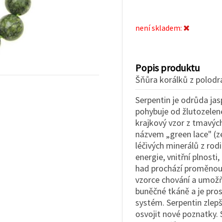
není skladem:
Popis produktu
Šňůra korálků z polodr
Serpentin je odrůda jas
pohybuje od žlutozelen
krajkový vzor z tmavýc
názvem „green lace" (ze
léčivých minerálů z rod
energie, vnitřní plnosti,
had prochází proměnou p
vzorce chování a umožň
buněčné tkáně a je pro
systém. Serpentin zlep
osvojit nové poznatky. 