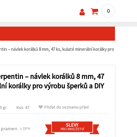
0
tin – návlek korálků 8 mm, 47 ks, kulaté minerální korálky pro
erpentin – návlek korálků 8 mm, 47
lní korálky pro výrobu šperků a DIY
Přidat do seznamu přání
 gr.
Kus: 47
SLEVY
4 pramen
s DPH
PRO MNOŽSTVÍ