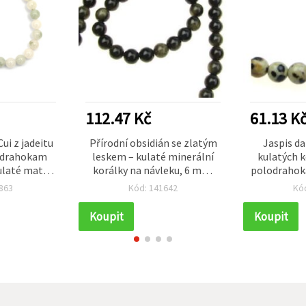
112.47 Kč
61.13 K
ui z jadeitu
Přírodní obsidián se zlatým
Jaspis da
lodrahokam
leskem – kulaté minerální
kulatých k
ulaté matné
korálky na návleku, 6 mm,
polodrahok
 zeleno-bílý
cca 59 ks, černé leštěné, na
(krémová/č
863
Kód: 141642
Kó
5 ks, pro
výrobu šperků, DIY náramky
DIY náramků
a náhrdelníky
Koupit
Koupit
lníků