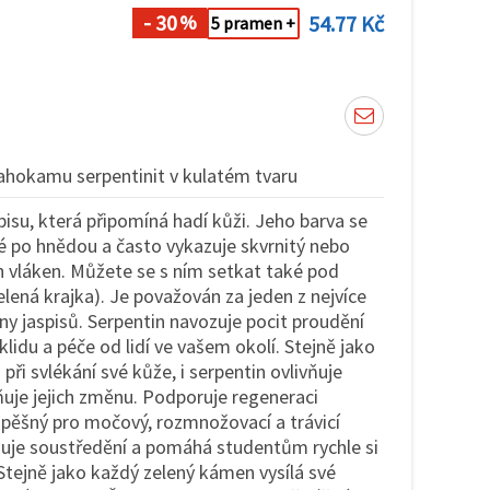
- 30
54.77 Kč
%
5 pramen +
ahokamu serpentinit v kulatém tvaru
pisu, která připomíná hadí kůži. Jeho barva se
é po hnědou a často vykazuje skvrnitý nebo
h vláken. Můžete se s ním setkat také pod
lená krajka). Je považován za jeden z nejvíce
iny jaspisů. Serpentin navozuje pocit proudění
 klidu a péče od lidí ve vašem okolí. Stejně jako
ři svlékání své kůže, i serpentin ovlivňuje
uje jejich změnu. Podporuje regeneraci
spěšný pro močový, rozmnožovací a trávicí
šuje soustředění a pomáhá studentům rychle si
Stejně jako každý zelený kámen vysílá své