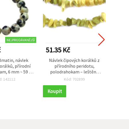
NEJPRODÁVANĚJŠÍ
č
51.35 Kč
103.
lmatin, návlek
Návlek čipových korálků z
Korálk
orálků, přírodní
přírodního peridotu,
– př
am, 6 mm ~ 59 ks
polodrahokam – leštěné
Grade 
erná skvrnitost)
nepravidelné kamínky, 5–7
(mrazo
d: 142112
Kód: 702899
mm, cca 90 cm, žlutozelený,
mix
pro výrobu šperků
výrobu
Koupit
Koupi