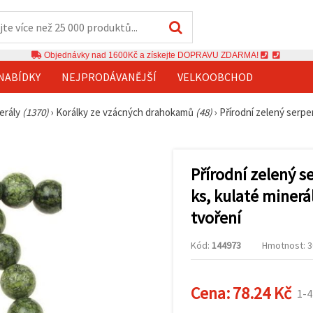
Objednávky nad 1600Kč a získejte DOPRAVU ZDARMA!
NABÍDKY
NEJPRODÁVANĚJŠÍ
VELKOOBCHOD
erály
(1370)
›
Korálky ze vzácných drahokamů
(48)
›
Přírodní zelený serpen
Přírodní zelený s
ks, kulaté minerá
tvoření
Kód:
144973
Hmotnost: 30
Cena:
78.24 Kč
1-