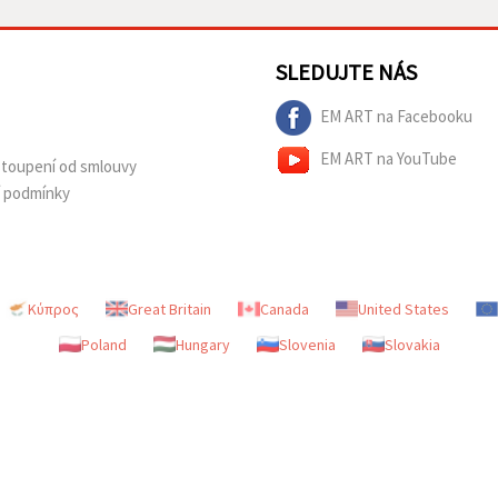
SLEDUJTE NÁS
EM ART na Facebooku
EM ART na YouTube
dstoupení od smlouvy
í podmínky
Κύπρος
Great Britain
Canada
United States
Poland
Hungary
Slovenia
Slovakia