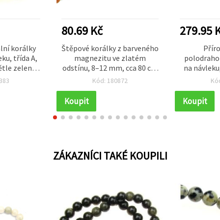
80.69 Kč
279.95 
lní korálky
Štěpové korálky z barveného
Příro
ku, třída A,
magnezitu ve zlatém
polodraho
ětle zelené,
odstínu, 8–12 mm, cca 80 cm
na návleku
leštěné
návlek – výroba šperků,
c
383
Kód: 180872
Kó
y pro DIY
korálkování a DIY tvoření
 náramky a
Koupit
Koupit
níky
ZÁKAZNÍCI TAKÉ KOUPILI