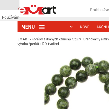
Používáme
cookies
MENU
NOVÉ
AKČNÍ 
🍪
Používáme
cookies a
EM ART
›
Korálky z drahých kamenů
(1537)
›
Drahokamy a min
podobné
výrobu šperků a DIY tvoření
technologie,
abychom
zajistili
správné
fungování
webu,
zlepšili vaše
prostředí
při jeho
používání a
s vaším
souhlasem
analyzovali
návštěvnost
a
zobrazovali
relevantnější