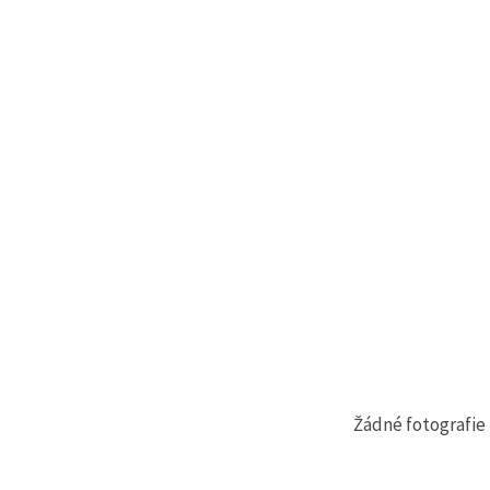
na tlačítko
"Uložit"
Přijmout
vše
Nastavení
Žádné fotografie 