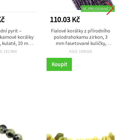
NEJPRODÁVANĚJŠÍ
Kč
110.03 Kč
80.6
dní pyrit –
Fialové korálky z přírodního
Magn
kamové korálky
polodrahokamu zirkon, 3
, kulaté, 10 mm,
mm fasetované kuličky,
nepra
ca 38 ks
otvor 0,5 mm, ~135 ks na
mm,
d: 181964
Kód: 188026
návlek, pro DIY tvorbu
kov
šperků, náramků a
korálk
Koupit
Koupi
náhrdelníků