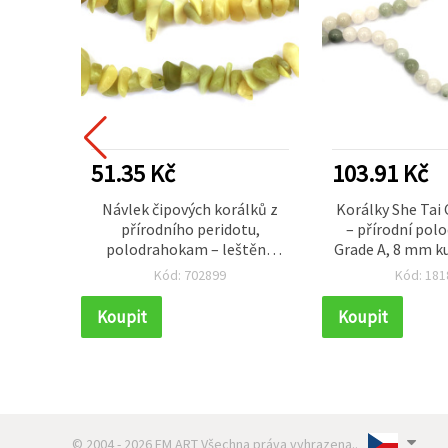
DÁVANĚJŠÍ
51.35 Kč
103.91 Kč
ávlek
Návlek čipových korálků z
Korálky She Tai C
írodní
přírodního peridotu,
– přírodní po
~ 59 ks
polodrahokam – leštěné
Grade A, 8 mm k
itost)
nepravidelné kamínky, 5–7
(mrazový efekt),
Kód: 702899
Kód: 181
mm, cca 90 cm, žlutozelený,
mix, návlek ~4
pro výrobu šperků
výrobu šperků, 
Koupit
Koupit
a náhrde
© 2004 - 2026 EM ART Všechna práva vyhrazena..