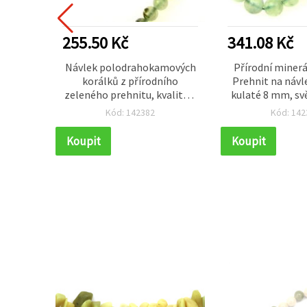
255.50 Kč
341.08 Kč
h
Návlek polodrahokamových
Přírodní minerá
ých
korálků z přírodního
Prehnit na návle
ků,
zeleného prehnitu, kvalita A
kulaté 8 mm, sv
3 mm,
– kulaté 6 mm (cca 67 ks)
cca 47 ks – 
Kód: 142382
Kód: 142
barevný
polodrahokam
ýrobu
výrobu šperků,
Koupit
Koupit
 a
náhrdel