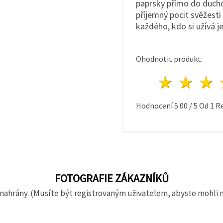
paprsky přímo do duchov
příjemný pocit svěžesti
každého, kdo si užívá j
Ohodnotit produkt:
1 hvě
2 h
Hodnocení
5.00
/
5
Od
1
Re
FOTOGRAFIE ZÁKAZNÍKŮ
nahrány. (Musíte být registrovaným uživatelem, abyste mohli 