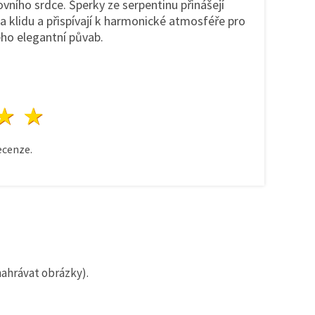
ního srdce. Šperky ze serpentinu přinášejí
 a klidu a přispívají k harmonické atmosféře pro
eho elegantní půvab.
zda
vězdy
3 hvězdy
4 hvězdy
5 hvězdy
cenze.
nahrávat obrázky).