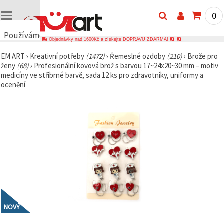
0
Používáme
Objednávky nad 1600Kč a získejte DOPRAVU ZDARMA!
cookies
EM ART
›
Kreativní potřeby
(1472)
›
Řemeslné ozdoby
(210)
›
Brože pro
🍪
ženy
(68)
›
Profesionální kovová brož s barvou 17~24x20~30 mm – motiv
Používáme
medicíny ve stříbrné barvě, sada 12 ks pro zdravotníky, uniformy a
cookies a
ocenění
podobné
technologie,
abychom
zajistili
správné
fungování
webu,
zlepšili vaše
prostředí
při jeho
používání a
s vaším
souhlasem
analyzovali
návštěvnost
a
NOVÝ
zobrazovali
relevantnější