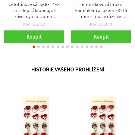
Celofánové sáčky 8×14+3
Jemná kovová brož s
cm s lepicí klopou, se
kamínkem a lakem 28×15
závěsným otvorem
mm – motiv růže ve
(eurozávěs), 30 mikronů -
stříbrné barvě, MIX sada
Kód: 302419
Kód: 696140
balení 200 ks
12 ks pro romantické
dárky a stylové dekorace
Koupit
Koupit
HISTORIE VAŠEHO PROHLÍŽENÍ