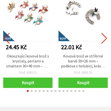
NOVÝ
NOVÝ
24.45 Kč
22.01 Kč
Okouzlující kovová brož s
Kovová brož ve stříbrné
krystaly, perlami a
barvě 30×26 mm –
smaltem 30×40 mm – mix
podkova s holubicí, krásný
designů ve zlaté barvě,
symbol míru, štěstí a
Kód: 696131
Kód: 696126
třpytivý doplněk na
nových začátků pro
každodenní outfit i
tvoření a dekorace
Koupit
Koupit
slavnostní příležitosti