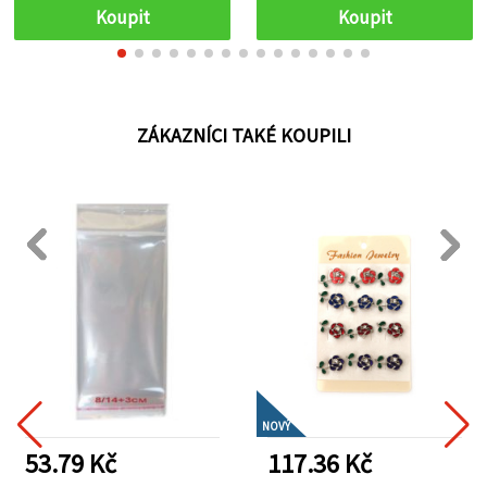
šperky, dekorace dárků a
samolepicí – balení 100 ks
Koupit
Koupit
kreativní DIY tvoření
ZÁKAZNÍCI TAKÉ KOUPILI
NOVÝ
53.79 Kč
117.36 Kč