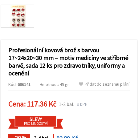
obsah a
reklamu, a
to i s
pomocí
našich
partnerů
pro
analýzu a
marketing.
Profesionální kovová brož s barvou
Můžete
souhlasit s
17~24x20~30 mm – motiv medicíny ve stříbrné
použitím
barvě, sada 12 ks pro zdravotníky, uniformy a
všech
cookies
ocenění
kliknutím
na
Přidat do seznamu přání
"Přijmout
Kód:
696141
Hmotnost: 45 gr.
vše!" Nebo
můžete
uvést své
Cena:
117.36 Kč
1-2 bal.
preference v
s DPH
Nastavení
výběrem
daného
SLEVY
typu
PRO MNOŽSTVÍ
cookies a
kliknutím
- 20
%