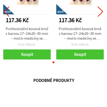
NOVÝ
NOVÝ
117.36 Kč
117.36 Kč
Profesionální kovová brož
Profesionální kovová brož
s barvou 17~24x20~30 mm
s barvou 17~24x20~30 mm
– motiv medicíny ve
– motiv medicíny ve
stříbrné barvě, sada 12 ks
stříbrné barvě, sada 12 ks
Kód: 696141
Kód: 696141
pro zdravotníky, uniformy
pro zdravotníky, uniformy
a ocenění
a ocenění
Koupit
Koupit
PODOBNÉ PRODUKTY