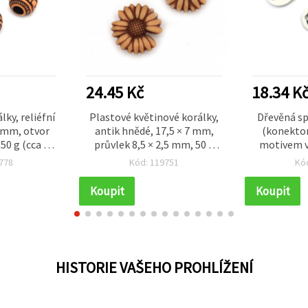
24.45 Kč
18.34 K
lky, reliéfní
Plastové květinové korálky,
Dřevěná sp
5 mm, otvor
antik hnědé, 17,5 × 7 mm,
(konektor
50 g (cca 30
průvlek 8,5 × 2,5 mm, 50 g
motivem vý
(cca 75 ks)
1,8 mm, otv
778
Kód: 119751
Kó
Koupit
Koupit
HISTORIE VAŠEHO PROHLÍŽENÍ