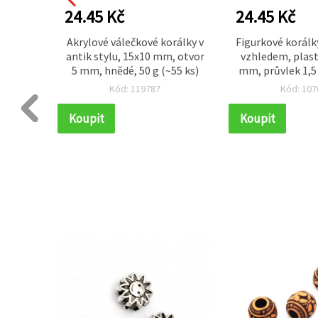
24.45 Kč
24.45 Kč
antik
Akrylové válečkové korálky v
Figurkové korálk
0 mm,
antik stylu, 15x10 mm, otvor
vzhledem, plast
výrobu
5 mm, hnědé, 50 g (~55 ks)
mm, průvlek 1,
, 50 g
– 50 g (~1
Kód: 119787
Kód: 107
Koupit
Koupit