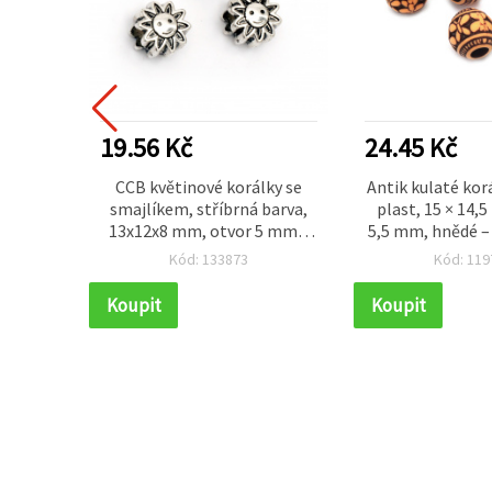
19.56 Kč
24.45 Kč
pletená
CCB květinové korálky se
Antik kulaté korá
 (Baba
smajlíkem, stříbrná barva,
plast, 15 × 14,
 mm, 3
13x12x8 mm, otvor 5 mm –
5,5 mm, hnědé – 
20 ks
ks)
Kód: 133873
Kód: 119
Koupit
Koupit