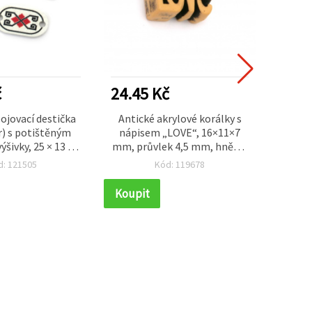
č
24.45 Kč
24.4
ojovací destička
Antické akrylové korálky s
P
) s potištěným
nápisem „LOVE“, 16×11×7
průvl
šivky, 25 × 13 ×
mm, průvlek 4,5 mm, hnědé,
vzhl
or: 2 mm – 10 ks
50 g (~66 ks)
8,5×3 
d: 121505
Kód: 119678
Koupit
Koupi