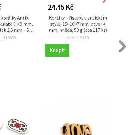
č
24.45 Kč
24.4
 korálky Antik
Korálky – figurky v antickém
Antik m
 kulaté 8 × 9 mm,
stylu, 15×10×7 mm, otvor 4
9×5 m
lek 2,5 mm – 50 g
mm, hnědá, 50 g (cca 117 ks)
–
ro výrobu šperků,
d: 119633
Kód: 119469
 náhrdelníků a
ekorací
Koupit
Koupi