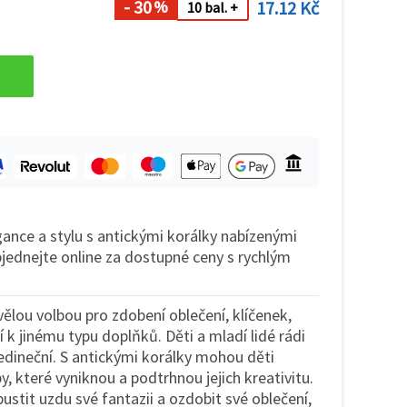
- 30
17.12 Kč
%
10 bal. +
nce a stylu s antickými korálky nabízenými
jednejte online za dostupné ceny s rychlým
vělou volbou pro zdobení oblečení, klíčenek,
 k jinému typu doplňků. Děti a mladí lidé rádi
 jedineční. S antickými korálky mohou děti
y, které vyniknou a podtrhnou jejich kreativitu.
pustit uzdu své fantazii a ozdobit své oblečení,