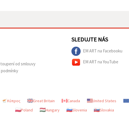
SLEDUJTE NÁS
EM ART na Facebooku
EM ART na YouTube
dstoupení od smlouvy
í podmínky
Κύπρος
Great Britain
Canada
United States
Poland
Hungary
Slovenia
Slovakia