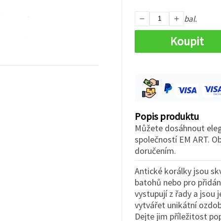
bal.
Koupit
Popis produktu
Můžete dosáhnout elega
společností EM ART. Ob
doručením.
Antické korálky jsou sk
batohů nebo pro přidání
vystupují z řady a jsou
vytvářet unikátní ozdob
Dejte jim příležitost po