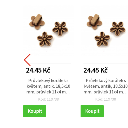
24.45 Kč
24.45 Kč
Průvlekový korálek s
Průvlekový korálek s
květem, antik, 18,5x10
květem, antik, 18,5x10
mm, průvlek 11x4 mm,
mm, průvlek 11x4 mm
hnědý, 50 g (~68 ks)
hnědý, 50 g (~68 ks)
Kód: 119738
Kód: 119738
Koupit
Koupit