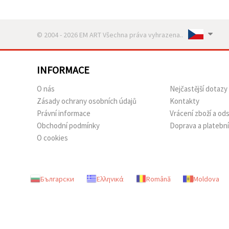
© 2004 - 2026 EM ART Všechna práva vyhrazena..
INFORMACE
O nás
Nejčastější dotazy
Zásady ochrany osobních údajů
Kontakty
Právní informace
Vrácení zboží a o
Obchodní podmínky
Doprava a platebn
O cookies
Български
Ελληνικά
Română
Moldova