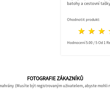
batohy a cestovní taš
Ohodnotit produkt:
1 hvě
2 h
Hodnocení
5.00
/
5
Od
1
Re
FOTOGRAFIE ZÁKAZNÍKŮ
nahrány. (Musíte být registrovaným uživatelem, abyste mohli 