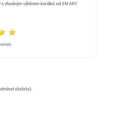
ky s vhodným výběrem korálků od EM ART.
zda
vězdy
3 hvězdy
4 hvězdy
5 hvězdy
cenze.
nahrávat obrázky).