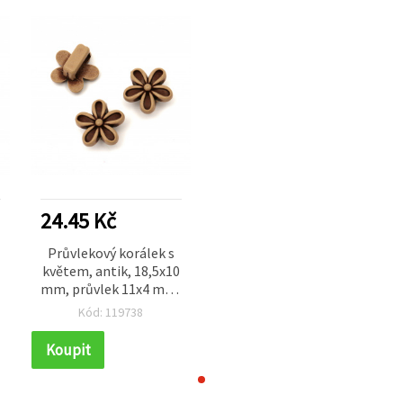
24.45 Kč
Průvlekový korálek s
květem, antik, 18,5x10
,
mm, průvlek 11x4 mm,
hnědý, 50 g (~68 ks)
Kód: 119738
Koupit