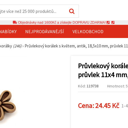
Objednávky nad 1600Kč a získejte DOPRAVU ZDARMA!
NABÍDKY
NEJPRODÁVANĚJŠÍ
VELKOOBCHOD
 korálky
(246)
›
Průvlekový korálek s květem, antik, 18,5x10 mm, průvlek 11
Průvlekový korál
průvlek 11x4 mm,
Kód:
119738
Hmotnost: 50
Cena:
24.45 Kč
1-4