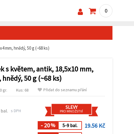
0
x4 mm, hnědý, 50 g (~68 ks)
ek s květem, antik, 18,5x10 mm,
 hnědý, 50 g (~68 ks)
Přidat do seznamu přání
 gr.
Kus: 68
SLEVY
 bal.
s DPH
PRO MNOŽSTVÍ
- 20
19.56 Kč
%
5-9 bal.