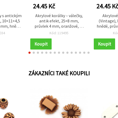
24.45 Kč
24.45 K
y s antickým
Akrylové korálky – válečky,
Akrylové
, 10×11×4,5
antik efekt, 25×8 mm,
(Vintage),
5 mm, hnědé
průvlek 4 mm, oranžové, 50
hnědé, prův
25 ks)
g
(~95 ks) p
034
Kód: 119495
Kó
náramků,
d
Koupit
Koupit
ZÁKAZNÍCI TAKÉ KOUPILI