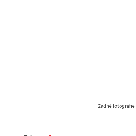
na tlačítko
"Uložit"
Přijmout
vše
Nastavení
Žádné fotografie 