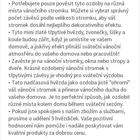
• Potřebujete pouze pověsit tyto ozdoby na různá
místa vánočního stromku. Můžete si vybrat správný
počet závěsů podle velikosti stromku, aby váš
stromek dosáhl nejlepšího dekorativního efektu.
• Tyto mini zlaté třpytivé hvězdy, zvonečky, šišky a
koule budou zářit, když je umístíte ve vašem
domově, a jiskřivý efekt přináší sváteční vánoční
atmosféru do vašeho domova nebo pracoviště!
• Zavěste je na vánoční stromky, okna nebo stropy a
dveře. Krásně ozdobený vánoční stromek s
třpytivými závěsy je vhodný pro sváteční výzdobu.
• Tato nadčasová hvězda jako ozdoba jistě "ohromí"
váš vánoční stromek a přinese vánočního ducha do
vašeho domova. Je to perfektní způsob, jak ozdobit
různé místa kolem domu během sváteční sezóny.
• Pokud jste spokojeni s naším zbožím a službami,
prosíme o udělení 5 hvězdiček. Vaše pozitivní
hodnocení nám pomůže i nadále poskytovat vám
kvalitní produkty za dobrou cenu.