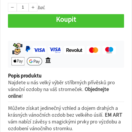
na tlačítko
"Uložit"
bal.
Koupit
Přijmout
vše
Nastavení
Popis produktu
Najdete u nás velký výběr stříbrných přívěsků pro
vánoční ozdoby na váš stromeček.
Objednejte
online
!
Můžete získat jedinečný vzhled a dojem drahých a
krásných vánočních ozdob bez velkého úsilí.
EM ART
vám nabízí závěsy s magickými prvky pro výzdobu a
ozdobení vánočního stromku.