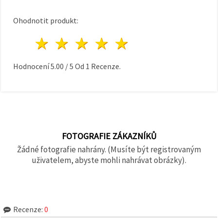
Ohodnotit produkt:
1 hvězda
2 hvězdy
3 hvězdy
4 hvězdy
5 hvězdy
Hodnocení
5.00
/
5
Od
1
Recenze.
FOTOGRAFIE ZÁKAZNÍKŮ
Žádné fotografie nahrány. (Musíte být registrovaným
uživatelem, abyste mohli nahrávat obrázky).
Recenze:
0