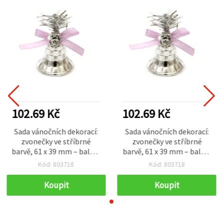
102.69 Kč
102.69 Kč
Sada vánočních dekorací:
Sada vánočních dekorací:
zvonečky ve stříbrné
zvonečky ve stříbrné
barvě, 61 x 39 mm – balení
barvě, 61 x 39 mm – balení
10 ks
10 ks
Kód: 803718
Kód: 803718
Koupit
Koupit