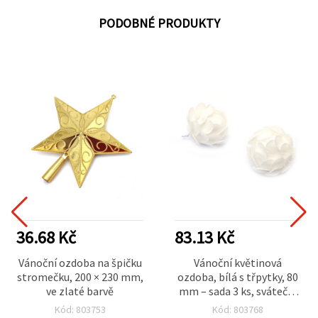
PODOBNÉ PRODUKTY
36.68 Kč
83.13 Kč
Vánoční ozdoba na špičku
Vánoční květinová
stromečku, 200 × 230 mm,
ozdoba, bílá s třpytky, 80
ve zlaté barvě
mm – sada 3 ks, sváteční
dekorace na stůl /
Kód: 803753
Kód: 803768