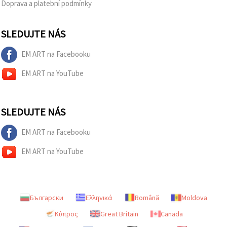
Doprava a platební podmínky
SLEDUJTE NÁS
EM ART na Facebooku
EM ART na YouTube
SLEDUJTE NÁS
EM ART na Facebooku
EM ART na YouTube
Български
Ελληνικά
Română
Moldova
Κύπρος
Great Britain
Canada