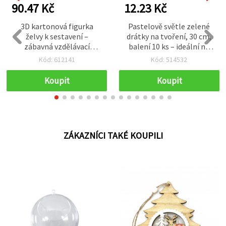
90.47 Kč
12.23 Kč
3D kartonová figurka
Pastelově světle zelené
želvy k sestavení –
drátky na tvoření, 30 cm,
zábavná vzdělávací
balení 10 ks – ideální na
kreativní sada pro děti,
čerstvé květinové
Kód: 612141
Kód: 514532
školní projekty a DIY
aranžmá, floristiku,
modeláře
kreativní projekty a
Koupit
Koupit
elegantní DIY dekorace
ZÁKAZNÍCI TAKÉ KOUPILI