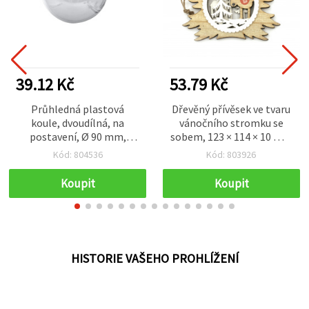
39.12 Kč
53.79 Kč
Průhledná plastová
Dřevěný přívěsek ve tvaru
koule, dvoudílná, na
vánočního stromku se
postavení, Ø 90 mm,
sobem, 123 × 114 × 10 mm
otvor 45 mm
— sváteční vánoční
Kód: 804536
Kód: 803926
ozdoba na tvoření a
domácí dekoraci
Koupit
Koupit
HISTORIE VAŠEHO PROHLÍŽENÍ