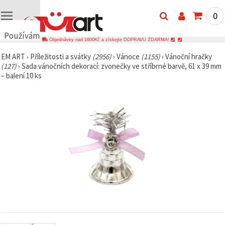
0
Používáme
Objednávky nad 1600Kč a získejte DOPRAVU ZDARMA!
cookies
EM ART
›
Příležitosti a svátky
(2956)
›
Vánoce
(1155)
›
Vánoční hračky
🍪
(127)
›
Sada vánočních dekorací: zvonečky ve stříbrné barvě, 61 x 39 mm
Používáme
– balení 10 ks
cookies a
podobné
technologie,
abychom
zajistili
správné
fungování
webu,
zlepšili vaše
prostředí
při jeho
používání a
s vaším
souhlasem
analyzovali
návštěvnost
a
zobrazovali
relevantnější