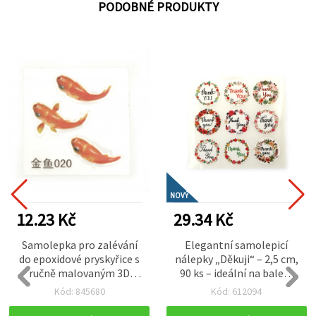
PODOBNÉ PRODUKTY
NOVÝ
12.23 Kč
29.34 Kč
Samolepka pro zalévání
Elegantní samolepicí
do epoxidové pryskyřice s
nálepky „Děkuji“ – 2,5 cm,
ručně malovaným 3D
90 ks – ideální na balení
vrstveným efektem —
dárků, party výslužky,
Kód: 845680
Kód: 612094
malá rybka ve zlaté barvě,
obaly a kreativní dekorace
33×20 mm