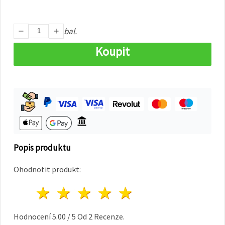
na tlačítko
"Uložit"
bal.
Přijmout
vše
Koupit
Nastavení
Popis produktu
Ohodnotit produkt:
1 hvězda
2 hvězdy
3 hvězdy
4 hvězdy
5 hvězdy
Hodnocení
5.00
/
5
Od
2
Recenze.