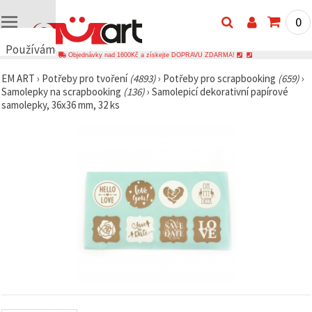
0
Používáme
Objednávky nad 1600Kč a získejte DOPRAVU ZDARMA!
cookies
EM ART
›
Potřeby pro tvoření
(4893)
›
Potřeby pro scrapbooking
(659)
›
🍪
Samolepky na scrapbooking
(136)
›
Samolepicí dekorativní papírové
Používáme
samolepky, 36x36 mm, 32 ks
cookies a
podobné
technologie,
abychom
zajistili
správné
fungování
webu,
zlepšili vaše
prostředí
při jeho
používání a
s vaším
souhlasem
analyzovali
návštěvnost
a
zobrazovali
relevantnější