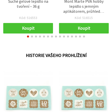
Suché gelové lepidlo na
Mont Marte PVA hobby
tvoření – 36 g
lepidlo s jemným
aplikátorem, průhledné
po zaschnutí – 250 g
Kód: 516553
Kód: 516515
Koupit
Koupit
HISTORIE VAŠEHO PROHLÍŽENÍ