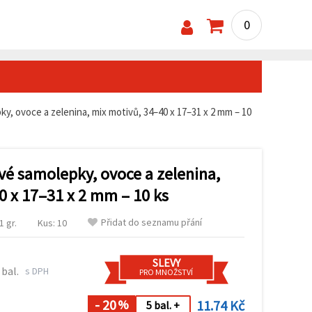
0
ky, ovoce a zelenina, mix motivů, 34–40 x 17–31 x 2 mm – 10
vé samolepky, ovoce a zelenina,
0 x 17–31 x 2 mm – 10 ks
Přidat do seznamu přání
 gr.
Kus: 10
SLEVY
 bal.
s DPH
PRO MNOŽSTVÍ
- 20
11.74 Kč
%
5 bal. +