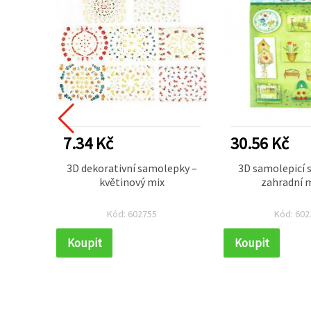
7.34 Kč
30.56 Kč
idové
3D dekorativní samolepky –
3D samolepicí 
odních
květinový mix
zahradní 
 ručně
 × 49
Kód: 602755
Kód: 602
Koupit
Koupit