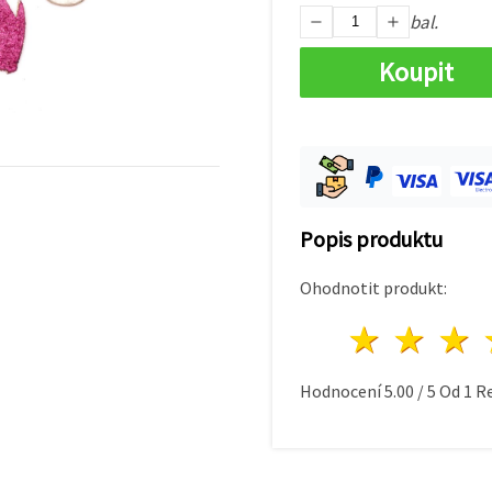
bal.
Koupit
Popis produktu
Ohodnotit produkt:
1 hvě
2 h
Hodnocení
5.00
/
5
Od
1
Re