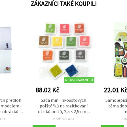
ZÁKAZNÍCI TAKÉ KOUPILI
NEJPRODÁVANĚJŠÍ
88.02 Kč
22.01 K
ých předloh
Sada mini inkoustových
Samolepicí
 s modelem –
polštářků na razítkování
téma dobr
h obrázků, 4
otisků prstů, 2,5 × 2,5 cm –
1 ks
12 barev, mix
151
Kód: 821480
Kó