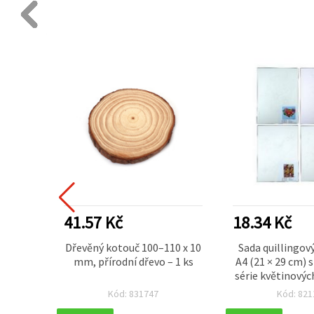
41.57 Kč
18.34 Kč
 štětců
Dřevěný kotouč 100–110 x 10
Sada quillingov
on – 6
mm, přírodní dřevo – 1 ks
A4 (21 × 29 cm)
nástroj
série květinovýc
umění,
motivy – 
Kód: 831747
Kód: 821
voření