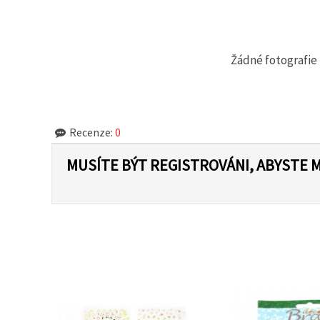
na tlačítko
"Uložit"
Přijmout
Žádné fotografie 
vše
Nastavení
Recenze:
0
MUSÍTE BÝT REGISTROVÁNI, ABYSTE 