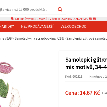
Objednávky nad 1600Kč a získejte DOPRAVU ZDARMA!
NABÍDKY
NEJPRODÁVANĚJŠÍ
VELKOOBCHOD
king
(659)
›
Samolepky na scrapbooking
(136)
›
Samolepicí glitrové samolep
Samolepicí glitro
mix motivů, 34–4
Kód:
602811
Hmotnost: 21
Cena:
14.67 Kč
1-4