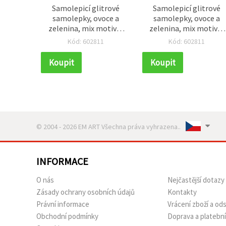
Samolepicí glitrové
Samolepicí glitrové
samolepky, ovoce a
samolepky, ovoce a
zelenina, mix motivů,
zelenina, mix motivů,
34–40 x 17–31 x 2 mm –
34–40 x 17–31 x 2 mm 
Kód: 602811
Kód: 602811
10 ks
10 ks
Koupit
Koupit
© 2004 - 2026 EM ART Všechna práva vyhrazena..
INFORMACE
O nás
Nejčastější dotazy
Zásady ochrany osobních údajů
Kontakty
Právní informace
Vrácení zboží a o
Obchodní podmínky
Doprava a platebn