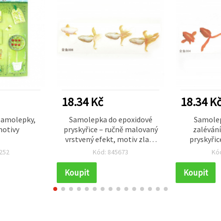
18.34 Kč
18.34 K
samolepky,
Samolepka do epoxidové
Samolep
motivy
pryskyřice – ručně malovaný
zalévání
vrstvený efekt, motiv zlaté
pryskyřic
rybky, rozměr 64×49 mm
rybky, r
252
Kód: 845673
Kó
vrstvený
64
Koupit
Koupit