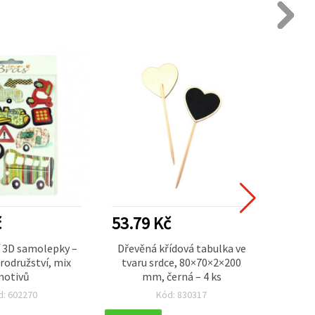
č
53.79 Kč
66.0
 3D samolepky –
Dřevěná křídová tabulka ve
Elega
odružství, mix
tvaru srdce, 80×70×2×200
kart
motivů
mm, černá – 4 ks
15
dek
d: 602270
Kód: 830317
ju