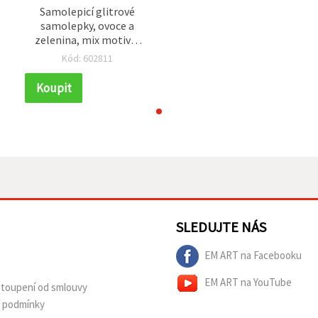
Samolepicí glitrové
samolepky, ovoce a
zelenina, mix motivů,
–
34–40 x 17–31 x 2 mm –
Kód: 602811
10 ks
Koupit
SLEDUJTE NÁS
EM ART na Facebooku
EM ART na YouTube
dstoupení od smlouvy
í podmínky