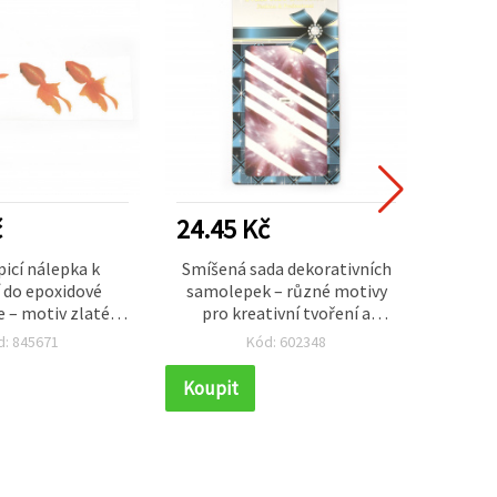
č
24.45 Kč
41.5
icí nálepka k
Smíšená sada dekorativních
Diam
 do epoxidové
samolepek – různé motivy
sada 
e – motiv zlaté
pro kreativní tvoření a
mot
učně malovaný
decoupage
d: 845671
Kód: 602348
 efekt, rozměr
scrapb
×66 mm
Koupit
Koupi