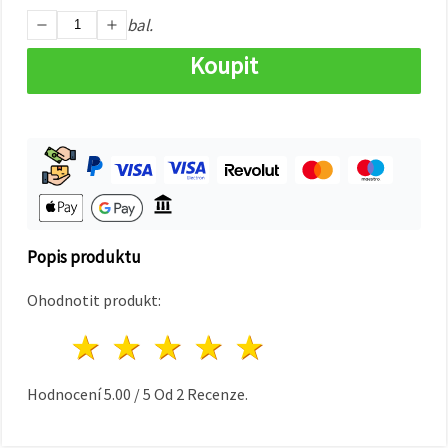
na tlačítko
"Uložit"
bal.
Koupit
Přijmout
vše
Nastavení
Popis produktu
Ohodnotit produkt:
1 hvězda
2 hvězdy
3 hvězdy
4 hvězdy
5 hvězdy
Hodnocení
5.00
/
5
Od
2
Recenze.