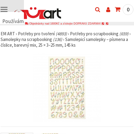
0
Používáme
Objednávky nad 1600Kč a získejte DOPRAVU ZDARMA!
cookies
EM ART
›
Potřeby pro tvoření
(4893)
›
Potřeby pro scrapbooking
(659)
›
🍪
Samolepky na scrapbooking
(136)
›
Samolepicí samolepky – písmena a
Používáme
číslice, barevný mix, 25 × 3–25 mm, 145 ks
cookies a
podobné
technologie,
abychom
zajistili
správné
fungování
webu,
zlepšili vaše
prostředí
při jeho
používání a
s vaším
souhlasem
analyzovali
návštěvnost
a
zobrazovali
relevantnější