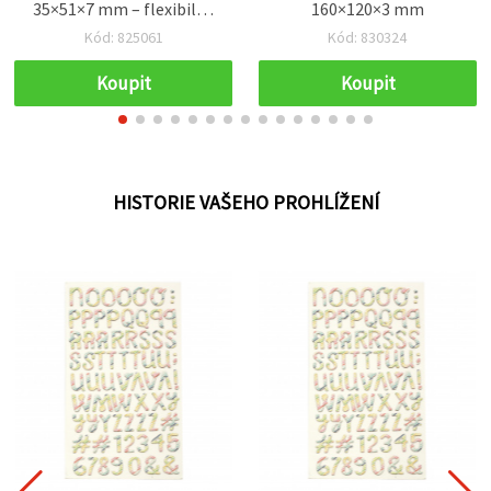
35×51×7 mm – flexibilní,
160×120×3 mm
opakovaně použitelná
Kód: 825061
Kód: 830324
odlévací forma na
epoxidovou pryskyřici,
Koupit
Koupit
polymerovou hmotu,
mýdla a vosk; roztomilý
velikonoční zvířecí motiv
HISTORIE VAŠEHO PROHLÍŽENÍ