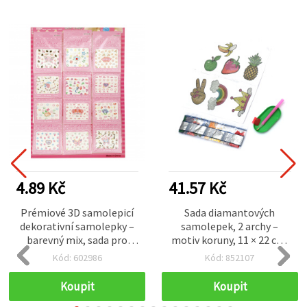
4.89 Kč
41.57 Kč
Prémiové 3D samolepicí
Sada diamantových
dekorativní samolepky –
samolepek, 2 archy –
barevný mix, sada pro
motiv koruny, 11 × 22 cm,
kreativní tvoření
samolepicí výřezy pro
Kód: 602986
Kód: 852107
dětské tvoření,
scrapbooking a DIY
Koupit
Koupit
zdobení