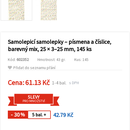
obsah a
reklamu, a
to i s
pomocí
našich
partnerů
pro
analýzu a
marketing.
Samolepicí samolepky – písmena a číslice,
Můžete
barevný mix, 25 × 3–25 mm, 145 ks
souhlasit s
použitím
Kód:
602352
Hmotnost: 43 gr.
Kus: 145
všech
cookies
Přidat do seznamu přání
kliknutím
na
"Přijmout
Cena:
61.13 Kč
1-4 bal.
s DPH
vše!" Nebo
můžete
uvést své
SLEVY
preference v
PRO MNOŽSTVÍ
Nastavení
výběrem
daného
- 30
42.79 Kč
%
5 bal. +
typu
cookies a
kliknutím