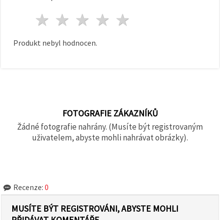
1 hvězda
2 hvězdy
3 hvězdy
4 hvězdy
5 hvězdy
Produkt nebyl hodnocen.
FOTOGRAFIE ZÁKAZNÍKŮ
Žádné fotografie nahrány. (Musíte být registrovaným
uživatelem, abyste mohli nahrávat obrázky).
Recenze:
0
MUSÍTE BÝT REGISTROVÁNI, ABYSTE MOHLI
PŘIDÁVAT KOMENTÁŘE