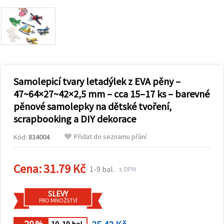
obsah a
reklamu, a
to i s
pomocí
našich
partnerů
pro
analýzu a
marketing.
Samolepicí tvary letadýlek z EVA pěny –
Můžete
souhlasit s
47~64×27~42×2,5 mm – cca 15–17 ks – barevné
použitím
pěnové samolepky na dětské tvoření,
všech
cookies
scrapbooking a DIY dekorace
kliknutím
na
Přidat do seznamu přání
"Přijmout
Kód:
834004
vše!" Nebo
můžete
uvést své
Cena:
31.79 Kč
1-9 bal.
preference v
s DPH
Nastavení
výběrem
daného
SLEVY
typu
PRO MNOŽSTVÍ
cookies a
kliknutím
- 20
%