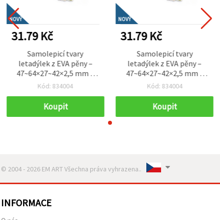
NOVÝ
NOVÝ
31.79 Kč
31.79 Kč
Samolepicí tvary
Samolepicí tvary
letadýlek z EVA pěny –
letadýlek z EVA pěny –
47~64×27~42×2,5 mm –
47~64×27~42×2,5 mm –
cca 15–17 ks – barevné
cca 15–17 ks – barevné
Kód: 834004
Kód: 834004
pěnové samolepky na
pěnové samolepky na
dětské tvoření,
dětské tvoření,
Koupit
Koupit
scrapbooking a DIY
scrapbooking a DIY
dekorace
dekorace
© 2004 - 2026 EM ART Všechna práva vyhrazena..
INFORMACE