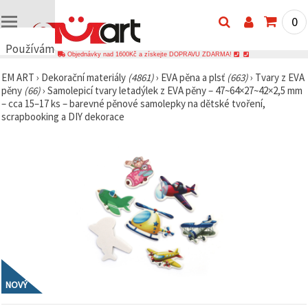
0
Používáme
Objednávky nad 1600Kč a získejte DOPRAVU ZDARMA!
cookies
EM ART
›
Dekorační materiály
(4861)
›
EVA pěna a plsť
(663)
›
Tvary z EVA
🍪
pěny
(66)
›
Samolepicí tvary letadýlek z EVA pěny – 47~64×27~42×2,5 mm
Používáme
– cca 15–17 ks – barevné pěnové samolepky na dětské tvoření,
cookies a
scrapbooking a DIY dekorace
podobné
technologie,
abychom
zajistili
správné
fungování
webu,
zlepšili vaše
prostředí
při jeho
používání a
s vaším
souhlasem
analyzovali
návštěvnost
a
NOVÝ
zobrazovali
relevantnější