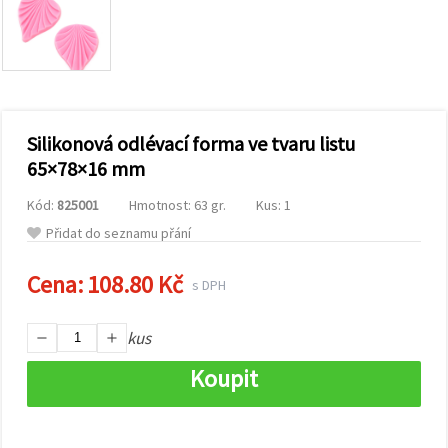
obsah a
reklamu, a
to i s
pomocí
našich
partnerů
pro
analýzu a
marketing.
Silikonová odlévací forma ve tvaru listu
Můžete
65×78×16 mm
souhlasit s
použitím
Kód:
825001
Hmotnost: 63 gr.
Kus: 1
všech
cookies
Přidat do seznamu přání
kliknutím
na
"Přijmout
Cena:
108.80 Kč
s DPH
vše!" Nebo
můžete
uvést své
kus
preference v
Nastavení
výběrem
Koupit
daného
typu
cookies a
kliknutím