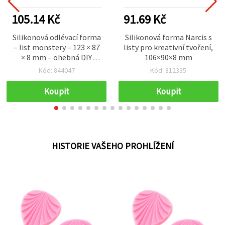
105.14 Kč
91.69 Kč
Silikonová odlévací forma
Silikonová forma Narcis s
– list monstery – 123 × 87
listy pro kreativní tvoření,
× 8 mm – ohebná DIY
106×90×8 mm
forma pro epoxidovou a
Kód: 844047
Kód: 812335
UV pryskyřici, sádru a hlínu
– tropický list pro
Koupit
Koupit
kreativní tvoření
HISTORIE VAŠEHO PROHLÍŽENÍ