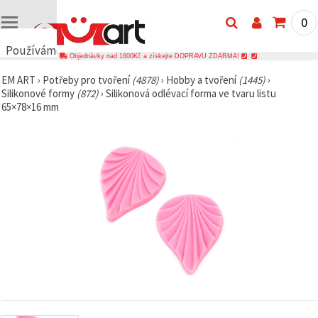
0
Používáme
Objednávky nad 1600Kč a získejte DOPRAVU ZDARMA!
cookies
EM ART
›
Potřeby pro tvoření
(4878)
›
Hobby a tvoření
(1445)
›
🍪
Silikonové formy
(872)
›
Silikonová odlévací forma ve tvaru listu
Používáme
65×78×16 mm
cookies a
podobné
technologie,
abychom
zajistili
správné
fungování
webu,
zlepšili vaše
prostředí
při jeho
používání a
s vaším
souhlasem
analyzovali
návštěvnost
a
zobrazovali
relevantnější