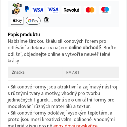
na tlačítko
"Uložit"
Přijmout
vše
Popis produktu
Nastavení
Nabízíme širokou škálu silikonových forem pro
odlévání a dekoraci v našem
online obchodě
. Buďte
odlišní, objednejte online a vytvořte neuvěřitelné
krásy.
Značka
EM ART
• Silikonové formy jsou atraktivní a zajímavý nástroj
s různými tvary a motivy, vhodný pro tvorbu
jedinečných figurek. Jedná se o unikátní formy pro
modelování různých materiálů a textur.
• Silikonové formy odolávají vysokým teplotám, a
proto jsou mezi kreativci velmi oblíbené. Vhodnými
materiály jsou pro ně
epoxidová pryskyřice
,