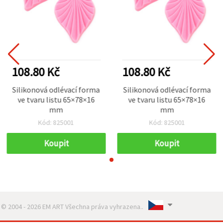
108.80 Kč
108.80 Kč
Silikonová odlévací forma
Silikonová odlévací forma
ve tvaru listu 65×78×16
ve tvaru listu 65×78×16
mm
mm
Kód: 825001
Kód: 825001
Koupit
Koupit
© 2004 - 2026 EM ART Všechna práva vyhrazena..