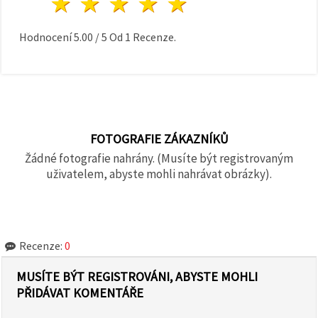
1 hvězda
2 hvězdy
3 hvězdy
4 hvězdy
5 hvězdy
Hodnocení
5.00
/
5
Od
1
Recenze.
FOTOGRAFIE ZÁKAZNÍKŮ
Žádné fotografie nahrány. (Musíte být registrovaným
uživatelem, abyste mohli nahrávat obrázky).
Recenze:
0
MUSÍTE BÝT REGISTROVÁNI, ABYSTE MOHLI
PŘIDÁVAT KOMENTÁŘE