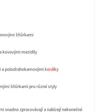
konovými šňůrkami
a kovovými mezidíly
mi a polodrahokamovými
korálky
nými šňůrkami pro různé styly
lmi snadno zpracovávají a nabízejí nekonečné