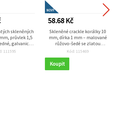
NOVÝ
č
58.68 Kč
29.3
atých skleněných
Skleněné crackle korálky 10
Stylo
 mm, průvlek 1,5
mm, dírka 1 mm – malované
dné, galvanicky
růžovo-šedé se zlatou
transp
 s AB efektem,
barvou, šňůra cca 85 ks – na
průvle
d: 111595
Kód: 115469
ově duhový
výrobu šperků, navlékání a
ks 
ý odstín, cca 50
kreativní tvoření
el
Koupit
Koupi
ks
origin