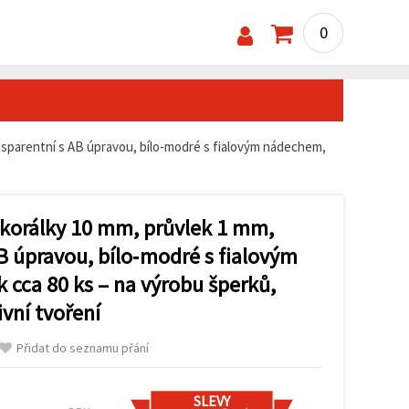
0
nsparentní s AB úpravou, bílo‑modré s fialovým nádechem,
 korálky 10 mm, průvlek 1 mm,
B úpravou, bílo‑modré s fialovým
 cca 80 ks – na výrobu šperků,
ivní tvoření
Přidat do seznamu přání
SLEVY