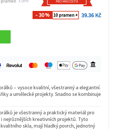
9 pramen
s DPH
PRO MNOŽSTVÍ
- 30
39.36 Kč
%
10 pramen +
rálků – vysoce kvalitní, všestranný a elegantní.
lňky a umělecké projekty. Snadno se kombinuje
rálků je všestranný a praktický materiál pro
i nejrůznějších kreativních projektů. Tyto
 kvalitního skla, mají hladký povrch, jednotný