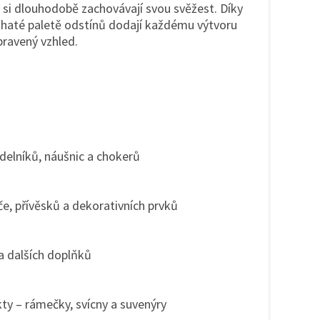
ré si dlouhodobě zachovávají svou svěžest. Díky
ohaté paletě odstínů dodají každému výtvoru
pravený vzhled.
delníků, náušnic a chokerů
íče, přívěsků a dekorativních prvků
a dalších doplňků
ty – rámečky, svícny a suvenýry