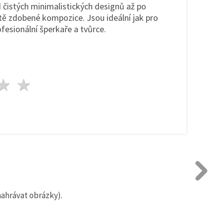
 čistých minimalistických designů až po
tě zdobené kompozice. Jsou ideální jak pro
ofesionální šperkaře a tvůrce.
zda
vězdy
3 hvězdy
4 hvězdy
5 hvězdy
nahrávat obrázky).