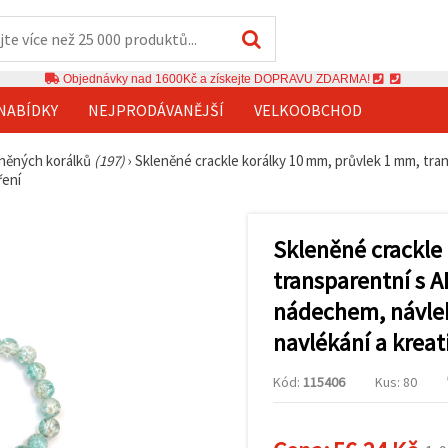
Objednávky nad 1600Kč a získejte DOPRAVU ZDARMA!
NABÍDKY
NEJPRODÁVANĚJŠÍ
VELKOOBCHOD
eněných korálků
(197)
›
Skleněné crackle korálky 10 mm, průvlek 1 mm, tra
ření
Skleněné crackle
transparentní s A
nádechem, návlek
navlékání a kreat
Kód:
115406
Kus: 80