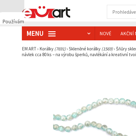
Používáme
cookies
MENU
NOVÉ
AKČNÍ 
🍪
Používáme
cookies a
EM ART
›
Korálky
(7691)
›
Skleněné korálky
(1569)
›
Šňůry skl
podobné
návlek cca 80 ks – na výrobu šperků, navlékání a kreativní tvo
technologie,
abychom
zajistili
správné
fungování
webu,
zlepšili vaše
prostředí
při jeho
používání a
s vaším
souhlasem
analyzovali
návštěvnost
a
zobrazovali
relevantnější