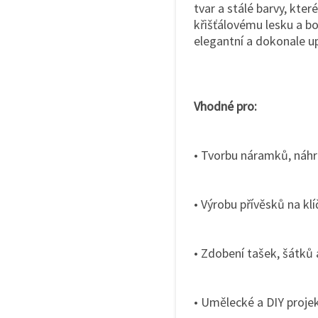
tvar a stálé barvy, kte
křišťálovému lesku a b
elegantní a dokonale u
Vhodné pro:
• Tvorbu náramků, náhr
• Výrobu přívěsků na kl
• Zdobení tašek, šátků 
• Umělecké a DIY projek