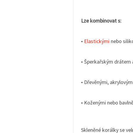
Lze kombinovat s:
•
Elastickými
nebo sili
• Šperkařským drátem 
• Dřevěnými, akrylový
• Koženými nebo bavlně
Skleněné korálky se ve