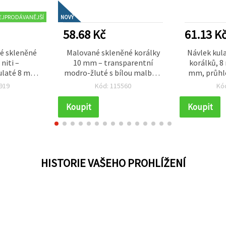
EJPRODÁVANĚJŠÍ
NOVÝ
58.68 Kč
61.13 K
né skleněné
Malované skleněné korálky
Návlek kul
niti –
10 mm – transparentní
korálků, 8
ulaté 8 mm,
modro-žluté s bílou malbou,
mm, průhle
a 105 ks pro
průvlek 1 mm, šňůra cca 85
pokovené
919
Kód: 115560
Kó
reativní DIY
ks – ideální na výrobu
kouř
ní
výrazných šperků
modrozelen
Koupit
Koupit
HISTORIE VAŠEHO PROHLÍŽENÍ