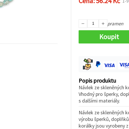
Cena:
56.24 Kč
1-
pramen
Koupit
Popis produktu
Návlek ze skleněných ko
Vhodný pro šperky, dop
s dalšími materiály.
Návlek ze skleněných ko
výrobu šperků, doplňků 
korálky jsou vyrobeny z