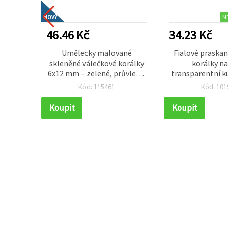
N
NOVÝ
46.46 Kč
34.23 Kč
rálky 4
Umělecky malované
Fialové praska
bílá &
skleněné válečkové korálky
korálky na 
k 1 mm,
6x12 mm – zelené, průvlek 2
transparentní k
ální pro
mm, šňůra cca 65 ks – ideální
průvlek 1 mm, cc
Kód: 115461
Kód: 101
erků a
na výrobu originálních
výrobu šperků a k
voření
šperků a kreativní tvoření
tvoře
Koupit
Koupit