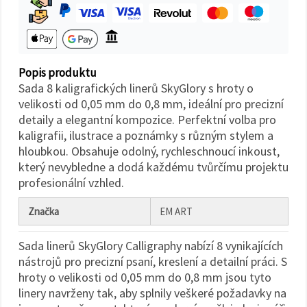
na tlačítko
"Uložit"
Přijmout
vše
Popis produktu
Sada 8 kaligrafických linerů SkyGlory s hroty o
Nastavení
velikosti od 0,05 mm do 0,8 mm, ideální pro precizní
detaily a elegantní kompozice. Perfektní volba pro
kaligrafii, ilustrace a poznámky s různým stylem a
hloubkou. Obsahuje odolný, rychleschnoucí inkoust,
který nevybledne a dodá každému tvůrčímu projektu
profesionální vzhled.
Značka
EM ART
Sada linerů SkyGlory Calligraphy nabízí 8 vynikajících
nástrojů pro precizní psaní, kreslení a detailní práci. S
hroty o velikosti od 0,05 mm do 0,8 mm jsou tyto
linery navrženy tak, aby splnily veškeré požadavky na