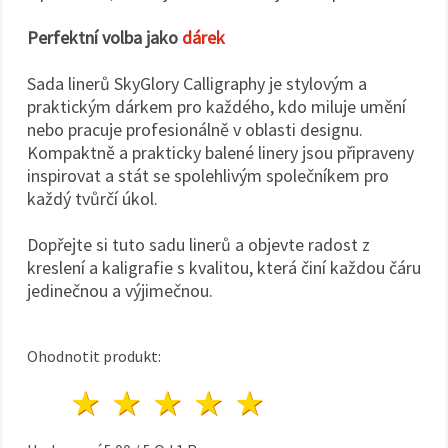
Perfektní volba jako
dárek
Sada linerů SkyGlory Calligraphy je stylovým a
praktickým dárkem pro každého, kdo miluje umění
nebo pracuje profesionálně v oblasti designu.
Kompaktně a prakticky balené linery jsou připraveny
inspirovat a stát se spolehlivým společníkem pro
každý tvůrčí úkol.
Dopřejte si tuto sadu linerů a objevte radost z
kreslení a kaligrafie s kvalitou, která činí každou čáru
jedinečnou a výjimečnou.
Ohodnotit produkt:
1 hvězda
2 hvězdy
3 hvězdy
4 hvězdy
5 hvězdy