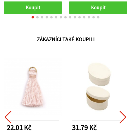
proti vyblednutí; na papír,
Koupit
Koupit
plast, kov a sklo;
ergonomický design pro
profesionální i hobby
projekty
ZÁKAZNÍCI TAKÉ KOUPILI
22.01 Kč
31.79 Kč