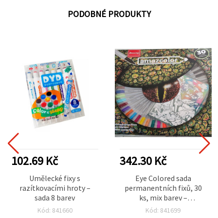
PODOBNÉ PRODUKTY
102.69 Kč
342.30 Kč
Umělecké fixy s
Eye Colored sada
razítkovacími hroty –
permanentních fixů, 30
sada 8 barev
ks, mix barev –
permanentní inkoust,
Kód: 841660
Kód: 841699
voděodolné a odolné