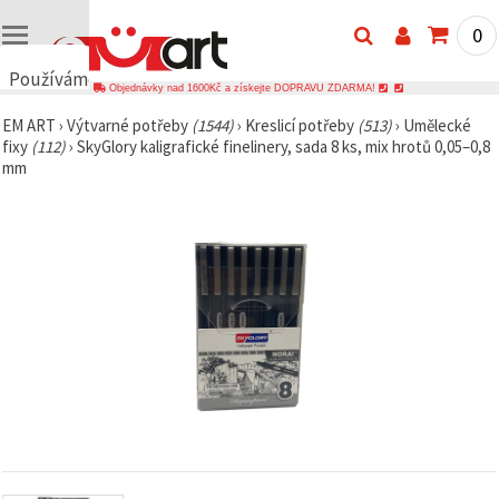
0
Používáme
Objednávky nad 1600Kč a získejte DOPRAVU ZDARMA!
cookies
EM ART
›
Výtvarné potřeby
(1544)
›
Kreslicí potřeby
(513)
›
Umělecké
🍪
fixy
(112)
›
SkyGlory kaligrafické finelinery, sada 8 ks, mix hrotů 0,05–0,8
Používáme
mm
cookies a
podobné
technologie,
abychom
zajistili
správné
fungování
webu,
zlepšili vaše
prostředí
při jeho
používání a
s vaším
souhlasem
analyzovali
návštěvnost
a
zobrazovali
relevantnější