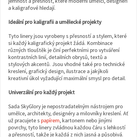
jemnost a přesnost, které moderní umělci, designéři
a kaligrafové hledají.
Ideální pro kaligrafii a umělecké projekty
Tyto linery jsou vyrobeny s přesností a stylem, které
si každý kaligrafický projekt žádá. Kombinace
různých tlouštěk je činí perfektními pro vytváření
kontrastních linií, detailních obrysů, textů a
stylových akcentů. Jsou vhodné také pro technické
kreslení, grafický design, ilustrace a jakýkoli
kreativní úkol vyžadující maximální smysl pro detail.
Univerzální pro každý projekt
Sada SkyGlory je nepostradatelným nástrojem pro
umělce, architekty, designéry a milovníky kreslení. Ať
už pracujete s
papírem
, kartonem nebo jinými
povrchy, tyto linery zvládnou každou čáru s lehkostí
a přesností, takže je každá z nich jasná a působivá.