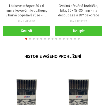
Látkové střapce 30 x 6
Oválná dřevěná krabička,
mm s kovovým kroužkem,
bílá, 60×45×30 mm – na
v barvě popelavé růže – 10
decoupage a DIY dekorace
ks, malé střapce pro
Kód: 415840
Kód: 803242
výrobu šperků, náušnice,
klíčenky, scrapbooking,
Koupit
Koupit
boho DIY
HISTORIE VAŠEHO PROHLÍŽENÍ