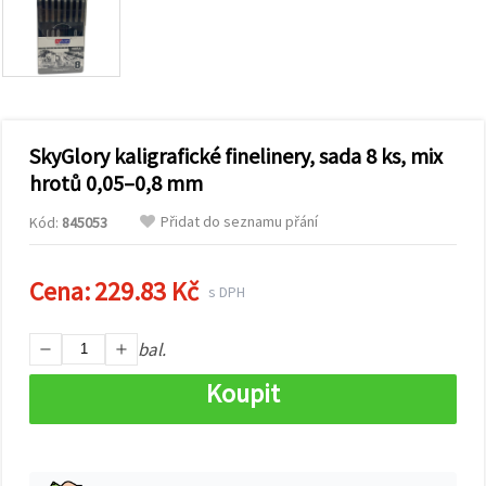
obsah a
reklamu, a
to i s
pomocí
našich
partnerů
pro
analýzu a
marketing.
SkyGlory kaligrafické finelinery, sada 8 ks, mix
Můžete
hrotů 0,05–0,8 mm
souhlasit s
použitím
Přidat do seznamu přání
Kód:
845053
všech
cookies
kliknutím
na
Cena:
229.83 Kč
s DPH
"Přijmout
vše!" Nebo
můžete
bal.
uvést své
preference v
Nastavení
Koupit
výběrem
daného
typu
cookies a
kliknutím