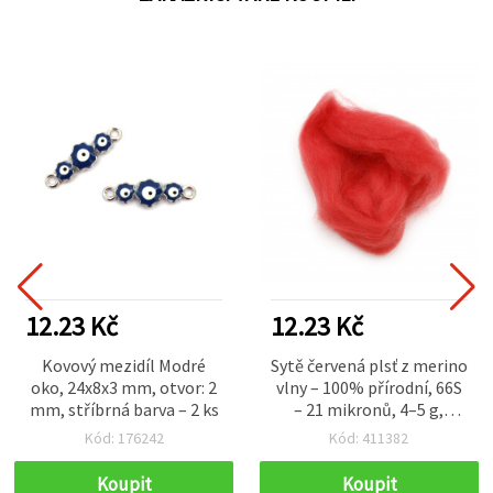
12.23 Kč
12.23 Kč
Kovový mezidíl Modré
Sytě červená plsť z merino
oko, 24x8x3 mm, otvor: 2
vlny – 100% přírodní, 66S
mm, stříbrná barva – 2 ks
– 21 mikronů, 4–5 g,
ideální na klobouky,
Kód: 176242
Kód: 411382
doplňky a hračky
Koupit
Koupit