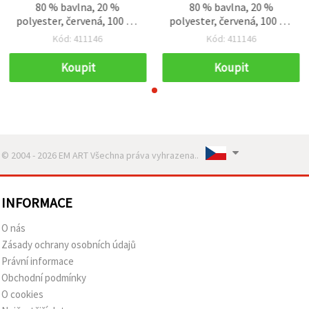
80 % bavlna, 20 %
80 % bavlna, 20 %
polyester, červená, 100 g –
polyester, červená, 100 g –
50 m
50 m
Kód: 411146
Kód: 411146
Koupit
Koupit
© 2004 - 2026 EM ART Všechna práva vyhrazena..
INFORMACE
O nás
Zásady ochrany osobních údajů
Právní informace
Obchodní podmínky
O cookies