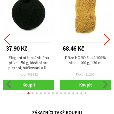
37.90 Kč
68.46 Kč
Elegantní černá vlněná
Příze HORO žlutá 100%
příze – 50 g, ideální pro
vlna – 100 g, 130 m
pletení, háčkování a DIY
projekty
Kód: 401382
Kód: 411266
Koupit
Koupit
ZÁKAZNÍCI TAKÉ KOUPILI