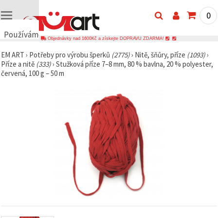
0
Používáme
Objednávky nad 1600Kč a získejte DOPRAVU ZDARMA!
cookies
EM ART
›
Potřeby pro výrobu šperků
(2775)
›
Nitě, šňůry, příze
(1093)
›
🍪
Příze a nitě
(333)
›
Stužková příze 7–8 mm, 80 % bavlna, 20 % polyester,
Používáme
červená, 100 g – 50 m
cookies a
podobné
technologie,
abychom
zajistili
správné
fungování
webu,
zlepšili vaše
prostředí
při jeho
používání a
s vaším
souhlasem
analyzovali
návštěvnost
a
zobrazovali
relevantnější