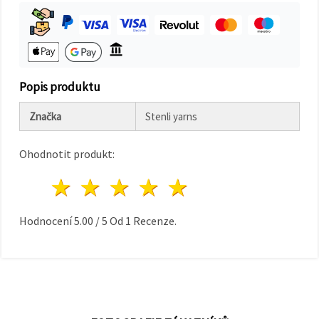
na tlačítko
"Uložit"
Přijmout
vše
Popis produktu
Nastavení
Značka
Stenli yarns
Ohodnotit produkt:
1 hvězda
2 hvězdy
3 hvězdy
4 hvězdy
5 hvězdy
Hodnocení
5.00
/
5
Od
1
Recenze.