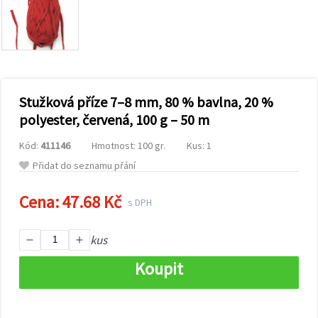
obsah a
reklamu, a
to i s
pomocí
našich
partnerů
pro
analýzu a
marketing.
Stužková příze 7–8 mm, 80 % bavlna, 20 %
Můžete
polyester, červená, 100 g – 50 m
souhlasit s
použitím
Kód:
411146
Hmotnost: 100 gr.
Kus: 1
všech
cookies
Přidat do seznamu přání
kliknutím
na
"Přijmout
Cena:
47.68 Kč
s DPH
vše!" Nebo
můžete
uvést své
kus
preference v
Nastavení
výběrem
Koupit
daného
typu
cookies a
kliknutím