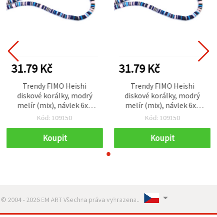
31.79 Kč
31.79 Kč
Trendy FIMO Heishi
Trendy FIMO Heishi
diskové korálky, modrý
diskové korálky, modrý
melír (mix), návlek 6x1
melír (mix), návlek 6x1
mm, otvor 2 mm –
mm, otvor 2 mm –
Kód: 109150
Kód: 109150
perfektní na šperky,
perfektní na šperky,
kreativní tvoření a DIY,
kreativní tvoření a DIY,
Koupit
Koupit
~350 ks
~350 ks
© 2004 - 2026 EM ART Všechna práva vyhrazena..