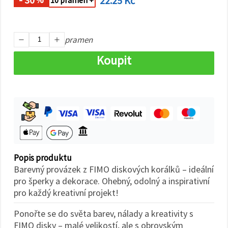
22.25 Kč
10 pramen +
na tlačítko
"Uložit"
Přijmout
pramen
vše
Koupit
Nastavení
Popis produktu
Barevný provázek z FIMO diskových korálků – ideální
pro šperky a dekorace. Ohebný, odolný a inspirativní
pro každý kreativní projekt!
Ponořte se do světa barev, nálady a kreativity s
FIMO disky – malé velikostí, ale s obrovským