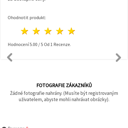
Ohodnotit produkt:
1 hvězda
2 hvězdy
3 hvězdy
4 hvězdy
5 hvězdy
Hodnocení
5.00
/
5
Od
1
Recenze.
FOTOGRAFIE ZÁKAZNÍKŮ
Žádné fotografie nahrány. (Musíte být registrovaným
uživatelem, abyste mohli nahrávat obrázky).