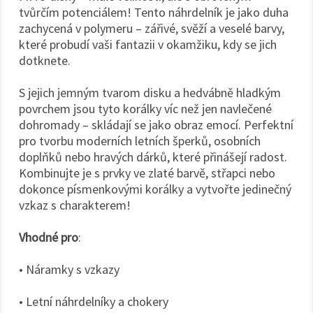
tvůrčím potenciálem! Tento náhrdelník je jako duha
zachycená v polymeru – zářivé, svěží a veselé barvy,
které probudí vaši fantazii v okamžiku, kdy se jich
dotknete.
S jejich jemným tvarom disku a hedvábně hladkým
povrchem jsou tyto korálky víc než jen navlečené
dohromady – skládají se jako obraz emocí. Perfektní
pro tvorbu moderních letních šperků, osobních
doplňků nebo hravých dárků, které přinášejí radost.
Kombinujte je s prvky ve zlaté barvě, střapci nebo
dokonce písmenkovými korálky a vytvořte jedinečný
vzkaz s charakterem!
Vhodné pro
:
• Náramky s vzkazy
• Letní náhrdelníky a chokery