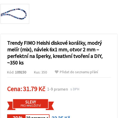
obsah a
reklamu, a
to i s
pomocí
našich
partnerů
pro
analýzu a
marketing.
Trendy FIMO Heishi diskové korálky, modrý
Můžete
souhlasit s
melír (mix), návlek 6x1 mm, otvor 2 mm –
použitím
perfektní na šperky, kreativní tvoření a DIY,
všech
cookies
~350 ks
kliknutím
na
Přidat do seznamu přání
"Přijmout
Kód:
109150
Kus: 350
vše!" Nebo
můžete
uvést své
Cena:
31.79 Kč
1-9 pramen
preference v
s DPH
Nastavení
výběrem
daného
SLEVY
typu
PRO MNOŽSTVÍ
cookies a
kliknutím
- 30
%