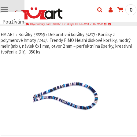
0
Používáme
Objednávky nad 1600Kč a získejte DOPRAVU ZDARMA!
cookies
EM ART
›
Korálky
(7684)
›
Dekorativní korálky
(487)
›
Korálky z
🍪
polymerové hmoty
(145)
›
Trendy FIMO Heishi diskové korálky, modrý
Používáme
melír (mix), návlek 6x1 mm, otvor 2 mm – perfektní na šperky, kreativní
cookies a
tvoření a DIY, ~350 ks
podobné
technologie,
abychom
zajistili
správné
fungování
webu,
zlepšili vaše
prostředí
při jeho
používání a
s vaším
souhlasem
analyzovali
návštěvnost
a
zobrazovali
relevantnější