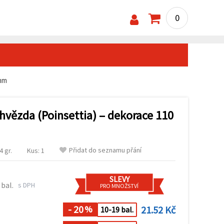
0
 mm
hvězda (Poinsettia) – dekorace 110
Přidat do seznamu přání
 gr.
Kus: 1
SLEVY
 bal.
s DPH
PRO MNOŽSTVÍ
- 20
21.52 Kč
%
10-19 bal.