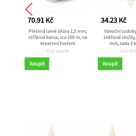
70.91 Kč
34.23 Kč
ch
Pletená lamé šňůra 1,5 mm,
Vánoční ozdoby
átěnými
stříbrná barva, cca 100 m, na
sněhové vločky
80 mm –
kreativní tvoření
mm, sada 3 k
 a
girlandy, dárky a
Kód: 403194
Kód: 803
dekora
Koupit
Koupit