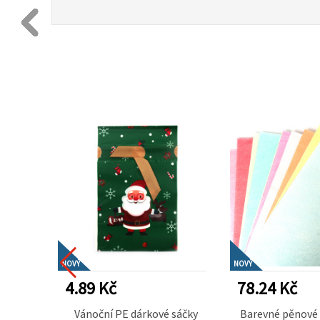
NOVÝ
NOVÝ
4.89 Kč
78.24 Kč
líky 9–
Vánoční PE dárkové sáčky
Barevné pěnové 