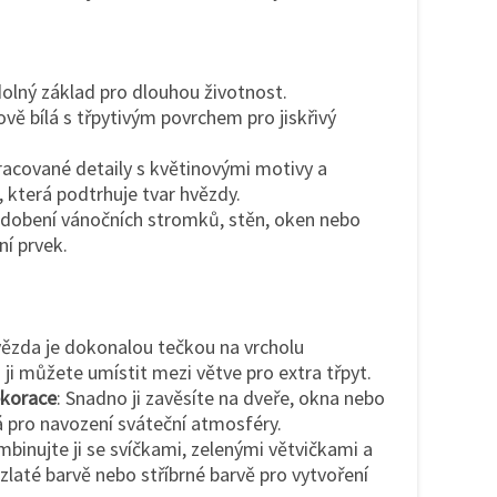
odolný základ pro dlouhou životnost.
ově bílá s třpytivým povrchem pro jiskřivý
racované detaily s květinovými motivy a
, která podtrhuje tvar hvězdy.
zdobení vánočních stromků, stěn, oken nebo
ní prvek.
vězda je dokonalou tečkou na vrcholu
ji můžete umístit mezi větve pro extra třpyt.
ekorace
: Snadno ji zavěsíte na dveře, okna nebo
pro navození sváteční atmosféry.
mbinujte ji se svíčkami, zelenými větvičkami a
laté barvě nebo stříbrné barvě pro vytvoření