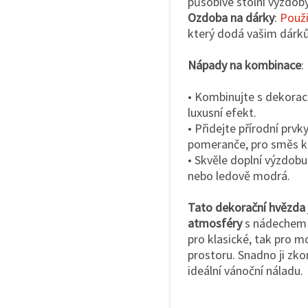
působivé stolní výzdoby
Ozdoba na dárky
:
Použi
který dodá vašim dárků
Nápady na kombinace
:
• Kombinujte s dekorace
luxusní efekt.
• Přidejte přírodní prvk
pomeranče, pro směs kl
• Skvěle doplní výzdobu 
nebo ledově modrá.
Tato dekorační hvězda j
atmosféry
s nádechem t
pro klasické, tak pro m
prostoru. Snadno ji zko
ideální vánoční náladu.