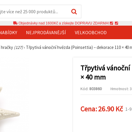
Objednávky nad 1600Kč a získejte DOPRAVU ZDARMA!
NABÍDKY
NEJPRODÁVANĚJŠÍ
VELKOOBCHOD
 hračky
(127)
›
Třpytivá vánoční hvězda (Poinsettia) – dekorace 110 × 40
Třpytivá vánoční 
× 40 mm
Kód:
803860
Hmotnost: 34
Cena:
26.90 Kč
1-9