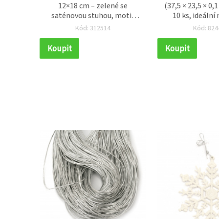
y, sada
12×18 cm – zelené se
(37,5 × 23,5 × 0,
oking a
saténovou stuhou, motiv
10 ks, ideální
ce
Santa Claus a sobi, balení
tvoření, školní
Kód: 312514
Kód: 824
mix
kreativní DIY
Koupit
Koupit