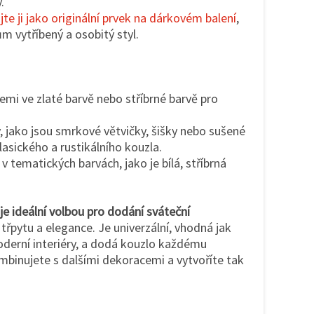
.
jte ji jako originální prvek na dárkovém balení
,
m vytříbený a osobitý styl.
mi ve zlaté barvě nebo stříbrné barvě pro
y, jako jsou smrkové větvičky, šišky nebo sušené
asického a rustikálního kouzla.
v tematických barvách, jako je bílá, stříbrná
e ideální volbou pro dodání sváteční
řpytu a elegance. Je univerzální, vhodná jak
oderní interiéry, a dodá kouzlo každému
mbinujete s dalšími dekoracemi a vytvoříte tak