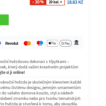
- 30
18.83 Kč
%
20 bal. +
oční hvězdovou dekoraci s třpytkami –
rvek, který dodá vašim kreativním projektům
te si ji online!
á vánoční hvězda je skutečným klenotem každé
y svému čistému designu, jemným ornamentům
e do vašeho domova kouzlo, styl a nádech
ozdobení stromku nebo pro tvorbu tematických
to hvězda je stvořená k tomu, aby okouzlila.