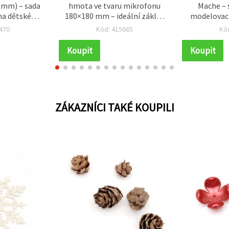
1 mm) – sada
hmota ve tvaru mikrofonu
Mache –
 na dětské
180×180 mm – ideální základ
modelovac
 projekty a
pro čerstvé kytice a kreativní
růžová, 50
470
Kód: 415665
Kó
 dekorace
floristické dekorace
modelování,
projekty 
Koupit
Koupit
výtv
ZÁKAZNÍCI TAKÉ KOUPILI