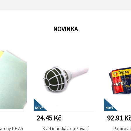
NOVINKA
NOVÝ
NOVÝ
24.45 Kč
92.91 K
archy PE A5
Květinářská aranžovací
Papírová