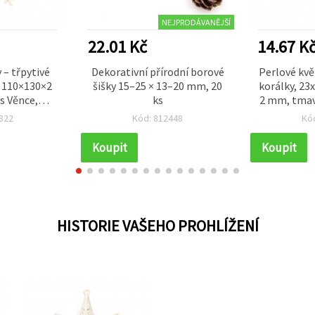
NEJPRODÁVANĚJŠÍ
22.01 Kč
14.67 K
 – třpytivé
Dekorativní přírodní borové
Perlové kvě
, 110×130×2
šišky 15–25 × 13–20 mm, 20
korálky, 23
s Věnce,
ks
2 mm, tmavě
 DIY sváteční
822
Kód: 812448
Kó
ce
Koupit
Koupit
HISTORIE VAŠEHO PROHLÍŽENÍ