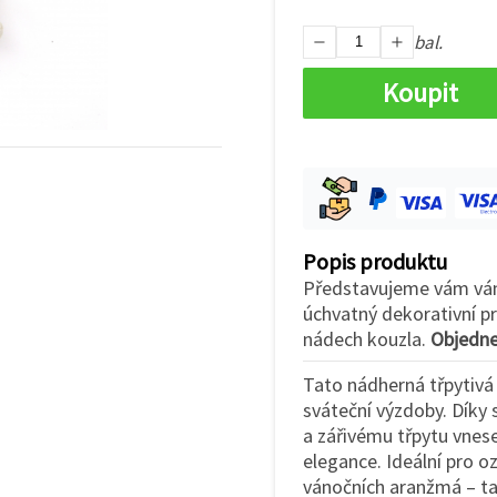
bal.
Koupit
Popis produktu
Představujeme vám ván
úchvatný dekorativní p
nádech kouzla.
Objednej
Tato nádherná třpytiv
sváteční výzdoby. Dík
a zářivému třpytu vnes
elegance. Ideální pro 
vánočních aranžmá – ta