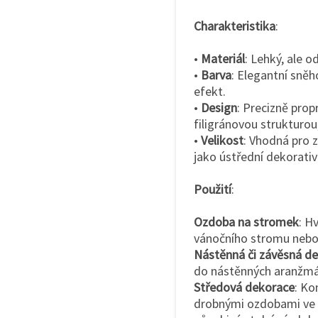
Charakteristika
:
•
Materiál
: Lehký, ale 
•
Barva
: Elegantní sněh
efekt.
•
Design
: Precizně prop
filigránovou strukturou
•
Velikost
: Vhodná pro 
jako ústřední dekorativ
Použití
:
Ozdoba na stromek
: H
vánočního stromu nebo 
Nástěnná či závěsná d
do nástěnných aranžmá 
Středová dekorace
: Ko
drobnými ozdobami ve z