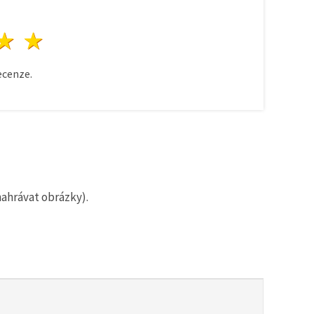
zda
vězdy
3 hvězdy
4 hvězdy
5 hvězdy
cenze.
nahrávat obrázky).