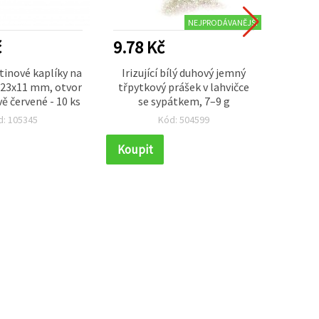
NEJPRODÁVANĚJŠÍ
č
9.78 Kč
30.5
tinové kaplíky na
Irizující bílý duhový jemný
Trad
x23x11 mm, otvor
třpytkový prášek v lahvičce
Marten
 červené - 10 ks
se sypátkem, 7–9 g
250 m,
d: 105345
Kód: 504599
Koupit
Koupi