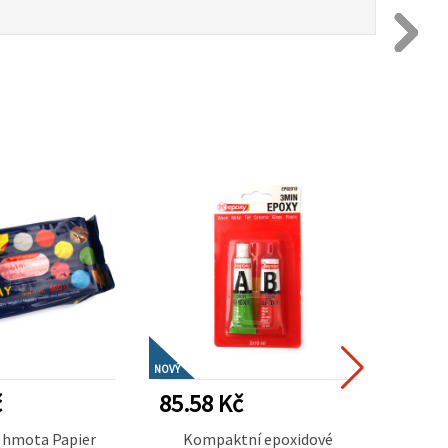
NOVÝ
NOVÝ
č
85.58 Kč
31.7
 hmota Papier
Kompaktní epoxidové
Vod