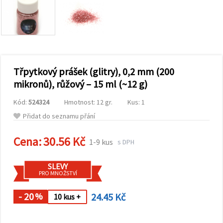
obsah a
reklamu, a
to i s
pomocí
našich
partnerů
pro
analýzu a
marketing.
Třpytkový prášek (glitry), 0,2 mm (200
Můžete
mikronů), růžový – 15 ml (~12 g)
souhlasit s
použitím
Kód:
524324
Hmotnost: 12 gr.
Kus: 1
všech
cookies
Přidat do seznamu přání
kliknutím
na
"Přijmout
Cena:
30.56 Kč
1-9 kus
s DPH
vše!" Nebo
můžete
uvést své
SLEVY
preference v
PRO MNOŽSTVÍ
Nastavení
výběrem
daného
- 20
24.45 Kč
%
10 kus +
typu
cookies a
kliknutím