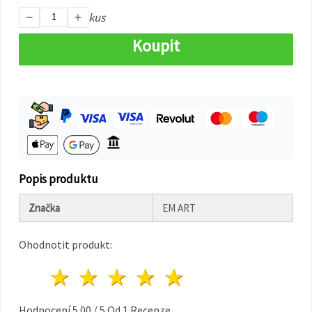
na tlačítko
"Uložit"
kus
Koupit
Přijmout
vše
Nastavení
Popis produktu
Značka
EM ART
Ohodnotit produkt:
1 hvězda
2 hvězdy
3 hvězdy
4 hvězdy
5 hvězdy
Hodnocení
5.00
/
5
Od
1
Recenze.