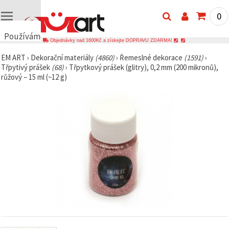
0
Používáme
Objednávky nad 1600Kč a získejte DOPRAVU ZDARMA!
cookies
EM ART
›
Dekorační materiály
(4860)
›
Řemeslné dekorace
(1591)
›
🍪
Třpytivý prášek
(68)
›
Třpytkový prášek (glitry), 0,2 mm (200 mikronů),
Používáme
růžový – 15 ml (~12 g)
cookies a
podobné
technologie,
abychom
zajistili
správné
fungování
webu,
zlepšili vaše
prostředí
při jeho
používání a
s vaším
souhlasem
analyzovali
návštěvnost
a
zobrazovali
relevantnější