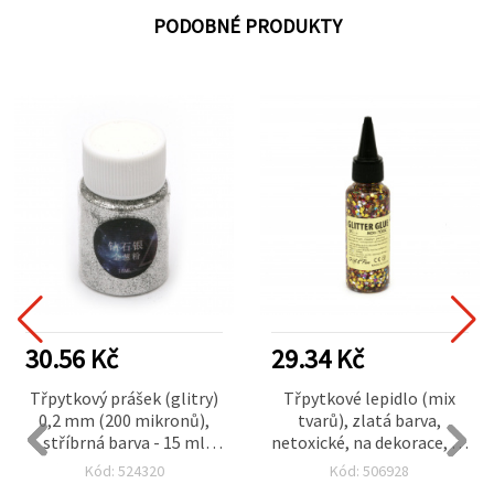
PODOBNÉ PRODUKTY
30.56 Kč
29.34 Kč
Třpytkový prášek (glitry)
Třpytkové lepidlo (mix
0,2 mm (200 mikronů),
tvarů), zlatá barva,
stříbrná barva - 15 ml
netoxické, na dekorace, 50
(~12 g)
ml
Kód: 524320
Kód: 506928