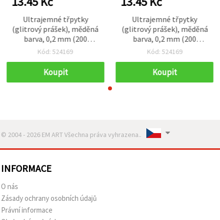
13.45 Kč
13.45 Kč
Ultrajemné třpytky
Ultrajemné třpytky
(glitrový prášek), měděná
(glitrový prášek), měděná
barva, 0,2 mm (200
barva, 0,2 mm (200
mikronů), 3 ml (~3 g)
mikronů), 3 ml (~3 g)
Kód: 524169
Kód: 524169
Koupit
Koupit
© 2004 - 2026 EM ART Všechna práva vyhrazena..
INFORMACE
O nás
Zásady ochrany osobních údajů
Právní informace