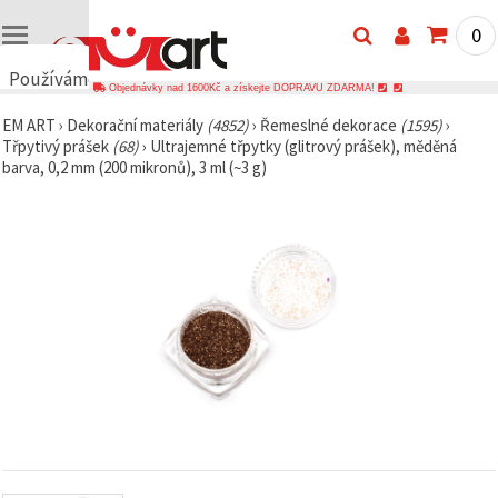
0
Používáme
Objednávky nad 1600Kč a získejte DOPRAVU ZDARMA!
cookies
EM ART
›
Dekorační materiály
(4852)
›
Řemeslné dekorace
(1595)
›
🍪
Třpytivý prášek
(68)
›
Ultrajemné třpytky (glitrový prášek), měděná
Používáme
barva, 0,2 mm (200 mikronů), 3 ml (~3 g)
cookies a
podobné
technologie,
abychom
zajistili
správné
fungování
webu,
zlepšili vaše
prostředí
při jeho
používání a
s vaším
souhlasem
analyzovali
návštěvnost
a
zobrazovali
relevantnější