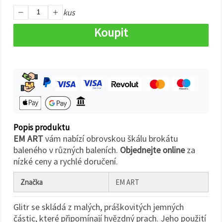
na tlačítko
"Uložit"
kus
Koupit
Přijmout
vše
Nastavení
Popis produktu
EM ART
vám nabízí obrovskou škálu brokátu
baleného v různých baleních.
Objednejte online
za
nízké ceny a rychlé doručení.
Značka
EM ART
Glitr se skládá z malých, práškovitých jemných
částic, které připomínají hvězdný prach. Jeho použití