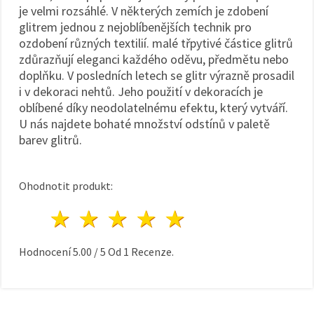
je velmi rozsáhlé. V některých zemích je zdobení
glitrem jednou z nejoblíbenějších technik pro
ozdobení různých textilií. malé třpytivé částice glitrů
zdůrazňují eleganci každého oděvu, předmětu nebo
doplňku. V posledních letech se glitr výrazně prosadil
i v dekoraci nehtů. Jeho použití v dekoracích je
oblíbené díky neodolatelnému efektu, který vytváří.
U nás najdete bohaté množství odstínů v paletě
barev glitrů.
Ohodnotit produkt:
1 hvězda
2 hvězdy
3 hvězdy
4 hvězdy
5 hvězdy
Hodnocení
5.00
/
5
Od
1
Recenze.