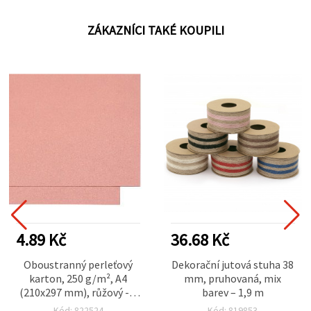
ZÁKAZNÍCI TAKÉ KOUPILI
4.89 Kč
36.68 Kč
Oboustranný perleťový
Dekorační jutová stuha 38
karton, 250 g/m², A4
mm, pruhovaná, mix
(210x297 mm), růžový - 1
barev – 1,9 m
ks
Kód: 822524
Kód: 819853