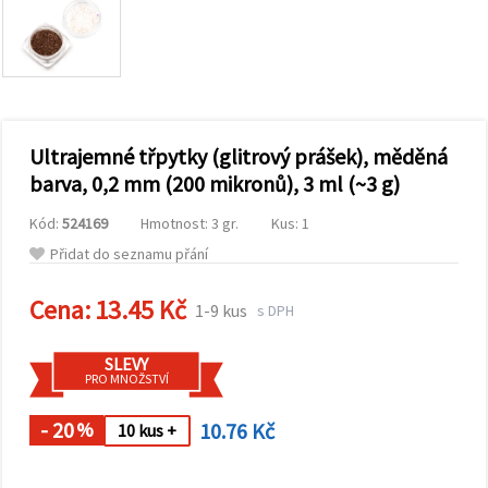
obsah a
reklamu, a
to i s
pomocí
našich
partnerů
pro
analýzu a
marketing.
Ultrajemné třpytky (glitrový prášek), měděná
Můžete
barva, 0,2 mm (200 mikronů), 3 ml (~3 g)
souhlasit s
použitím
Kód:
524169
Hmotnost: 3 gr.
Kus: 1
všech
cookies
Přidat do seznamu přání
kliknutím
na
"Přijmout
Cena:
13.45 Kč
1-9 kus
s DPH
vše!" Nebo
můžete
uvést své
SLEVY
preference v
PRO MNOŽSTVÍ
Nastavení
výběrem
daného
- 20
10.76 Kč
%
10 kus +
typu
cookies a
kliknutím