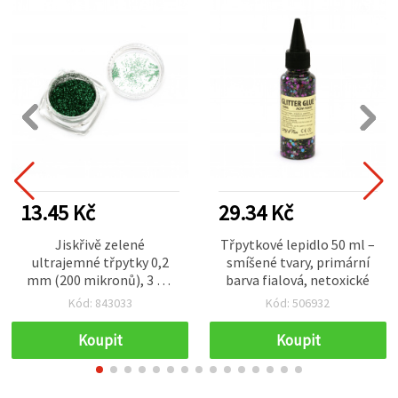
13.45 Kč
29.34 Kč
Jiskřivě zelené
Třpytkové lepidlo 50 ml –
ultrajemné třpytky 0,2
smíšené tvary, primární
mm (200 mikronů), 3 ml
barva fialová, netoxické
(~3 g) – pro kreativní
Kód: 843033
Kód: 506932
tvoření a zdobení nehtů
Koupit
Koupit