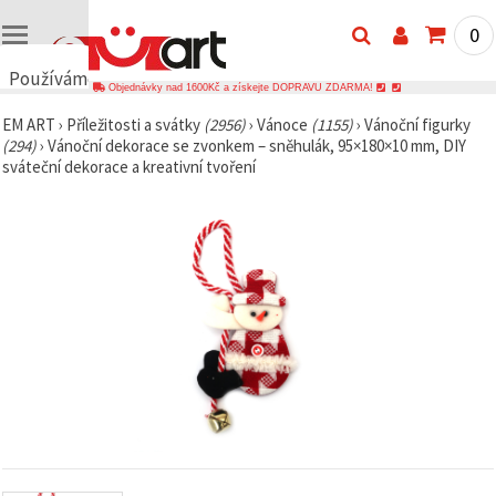
0
Používáme
Objednávky nad 1600Kč a získejte DOPRAVU ZDARMA!
cookies
EM ART
›
Příležitosti a svátky
(2956)
›
Vánoce
(1155)
›
Vánoční figurky
🍪
(294)
›
Vánoční dekorace se zvonkem – sněhulák, 95×180×10 mm, DIY
Používáme
sváteční dekorace a kreativní tvoření
cookies a
podobné
technologie,
abychom
zajistili
správné
fungování
webu,
zlepšili vaše
prostředí
při jeho
používání a
s vaším
souhlasem
analyzovali
návštěvnost
a
zobrazovali
relevantnější