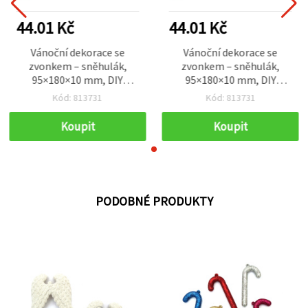
44.01 Kč
44.01 Kč
Vánoční dekorace se
Vánoční dekorace se
zvonkem – sněhulák,
zvonkem – sněhulák,
95×180×10 mm, DIY
95×180×10 mm, DIY
sváteční dekorace a
sváteční dekorace a
Kód: 813731
Kód: 813731
kreativní tvoření
kreativní tvoření
Koupit
Koupit
PODOBNÉ PRODUKTY