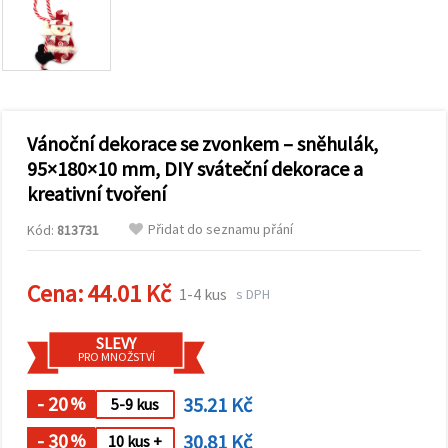
obsah a
reklamu, a
to i s
pomocí
našich
partnerů
pro
analýzu a
marketing.
Vánoční dekorace se zvonkem – sněhulák,
Můžete
95×180×10 mm, DIY sváteční dekorace a
souhlasit s
kreativní tvoření
použitím
všech
cookies
Přidat do seznamu přání
Kód:
813731
kliknutím
na
"Přijmout
Cena:
44.01 Kč
vše!" Nebo
1-4 kus
s DPH
můžete
uvést své
preference v
SLEVY
Nastavení
PRO MNOŽSTVÍ
výběrem
daného
- 20
35.21 Kč
typu
%
5-9 kus
cookies a
kliknutím
- 30
30.81 Kč
%
10 kus +