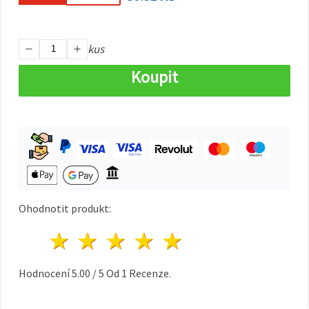
na tlačítko
"Uložit"
Přijmout
kus
vše
Koupit
Nastavení
Ohodnotit produkt:
1 hvězda
2 hvězdy
3 hvězdy
4 hvězdy
5 hvězdy
Hodnocení
5.00
/
5
Od
1
Recenze.