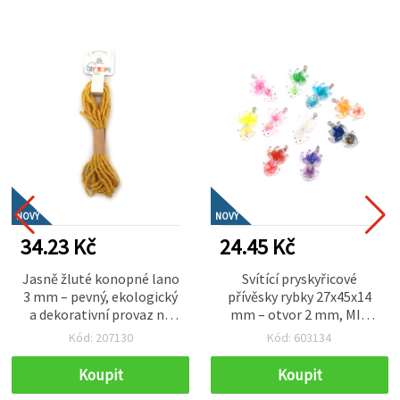
NOVÝ
NOVÝ
34.23 Kč
24.45 Kč
Jasně žluté konopné lano
Svítící pryskyřicové
3 mm – pevný, ekologický
přívěsky rybky 27x45x14
a dekorativní provaz na
mm – otvor 2 mm, MIX
tvoření, ~5 m role
barev, sada 2 ks na výrobu
Kód: 207130
Kód: 603134
šperků, mořské DIY
tvoření a kreativní
Koupit
Koupit
handmade projekty