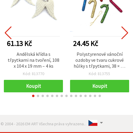
61.13 Kč
24.45 Kč
Andělská křídla s
Polystyrenové vánoční
třpytkami na tvoření, 108
ozdoby ve tvaru cukrové
x 104 x 19 mm – 4 ks
hůlky s třpytkami, 38 × 92
× 10 mm, sada 6 ks – DIY
Kód: 813770
Kód: 813755
hobby dekorace
Koupit
Koupit
© 2004 - 2026 EM ART Všechna práva vyhrazena..