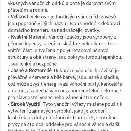
vkusných vánočních dárků a poté je darovat svým
přátelům a rodině.
•
Velikost
: Velikosti jednotlivých vánočních závěsů
jsou popsané v jejich názvu. Jsou vhodné k dekoraci
domácího interiéru na nadcházející svátky.
•
Kvalitní Materiál
: Vánoční závěsy jsou vyrobeny z
pěnové lepenky, která se skládá z několika vrstev -
vnitřní část je tvořena z polyuretanové pěnové
struktury a obě strany jsou pokryty tvrdou lepenkou.
Jsou lehké a bezpečné.
•
Jasné a Roztomilé
: Dekorace vánočních závěsů je
převážně v červené a bílé barvě, jsou jasné a sladké,
což může zvýšit energii vaší vánoční party, kanceláře
a domu, a zanechá vám nezapomenutelné dekorace
pro slavnostní věnec nebo vánoční stromeček.
•
Široké Využití
: Tyto vánoční výřezy můžete použít k
vytváření zajímavých výrobků, jako je zdobení
krabiček, ozdoby na vánoční stromeček, centrální
prvky na stolech, přídavky pro vánoční věnce a další.
Můžete je také použít k ozdobení rostlin, krbu,