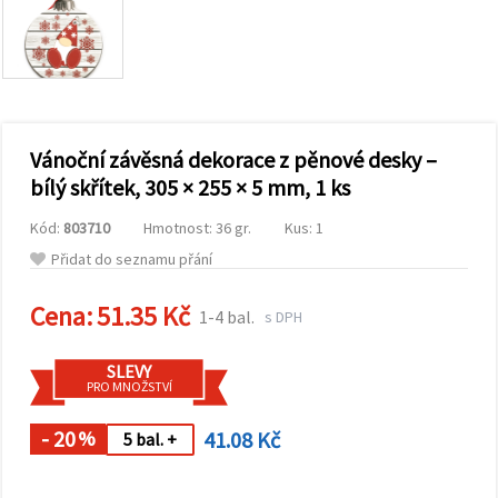
obsah a
reklamu, a
to i s
pomocí
našich
partnerů
pro
analýzu a
marketing.
Vánoční závěsná dekorace z pěnové desky –
Můžete
bílý skřítek, 305 × 255 × 5 mm, 1 ks
souhlasit s
použitím
Kód:
803710
Hmotnost: 36 gr.
Kus: 1
všech
cookies
Přidat do seznamu přání
kliknutím
na
"Přijmout
Cena:
51.35 Kč
1-4 bal.
s DPH
vše!" Nebo
můžete
uvést své
SLEVY
preference v
PRO MNOŽSTVÍ
Nastavení
výběrem
daného
- 20
41.08 Kč
%
5 bal. +
typu
cookies a
kliknutím