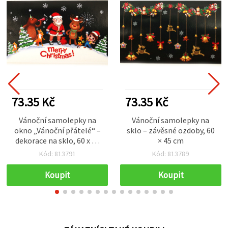
73.35 Kč
73.35 Kč
Vánoční samolepky na
Vánoční samolepky na
okno „Vánoční přátelé“ –
sklo – závěsné ozdoby, 60
dekorace na sklo, 60 x 45
× 45 cm
cm
Kód: 813791
Kód: 813789
Koupit
Koupit