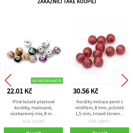
ZÁKAZNÍCI TAKÉ KOUPILI
NEJPRODÁVANĚJŠÍ
22.01 Kč
30.56 Kč
Plné kulaté plastové
Korálky imitace perel s
korálky, malované,
reliéfem, 8 mm, průvlek
vícebarevný mix, 8 mm,
1,5 mm, tmavě červené,
průvlek 1,5 mm, 20 g (~70
20 g (~75 ks)
Kód: 133060
Kód: 108977
ks) – na náramky,
náhrdelníky, dekorace a