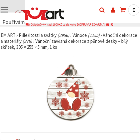
0
Používáme
Objednávky nad 1600Kč a získejte DOPRAVU ZDARMA!
cookies
EM ART
›
Příležitosti a svátky
(2956)
›
Vánoce
(1155)
›
Vánoční dekorace
🍪
a materiály
(278)
›
Vánoční závěsná dekorace z pěnové desky – bílý
Používáme
skřítek, 305 × 255 × 5 mm, 1 ks
cookies a
podobné
technologie,
abychom
zajistili
správné
fungování
webu,
zlepšili vaše
prostředí
při jeho
používání a
s vaším
souhlasem
analyzovali
návštěvnost
a
zobrazovali
relevantnější