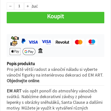
na tlačítko
"Uložit"
bal.
Koupit
Přijmout
vše
Nastavení
Popis produktu
Pro ještě větší radost a vánoční náladu si vyberte
vánoční figurky na interiérovou dekoraci od EM ART.
Objednejte online
.
EM ART
vás opět ponoří do atmosféry vánočních
svátků. Nabízíme dekorativní závěsy z pěnové
lepenky s obrázky sněhuláků, Santa Clause a dalšími
motivy. Můžete je využít k vytváření různých