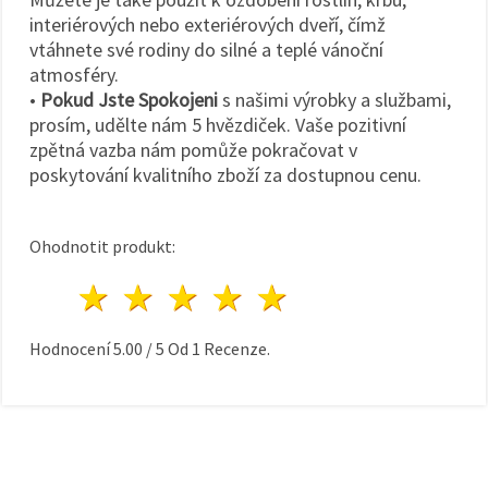
interiérových nebo exteriérových dveří, čímž
vtáhnete své rodiny do silné a teplé vánoční
atmosféry.
•
Pokud Jste Spokojeni
s našimi výrobky a službami,
prosím, udělte nám 5 hvězdiček. Vaše pozitivní
zpětná vazba nám pomůže pokračovat v
poskytování kvalitního zboží za dostupnou cenu.
Ohodnotit produkt:
1 hvězda
2 hvězdy
3 hvězdy
4 hvězdy
5 hvězdy
Hodnocení
5.00
/
5
Od
1
Recenze.