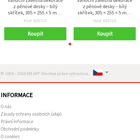
z pěnové desky – bílý
z pěnové desky – bílý
skřítek, 305 × 255 × 5 mm,
skřítek, 305 × 255 × 5 mm,
1 ks
1 ks
Kód: 803710
Kód: 803710
Koupit
Koupit
© 2004 - 2026 EM ART Všechna práva vyhrazena..
INFORMACE
O nás
Zásady ochrany osobních údajů
Právní informace
Obchodní podmínky
O cookies