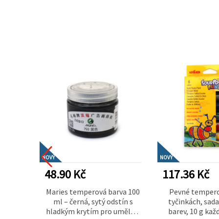
NOVÝ
NOVÝ
48.90 Kč
117.36 Kč
rová
Maries temperová barva 100
Pevné tempero
0 ml
ml – černá, sytý odstín s
tyčinkách, sada
hladkým krytím pro umělce,
barev, 10 g každ