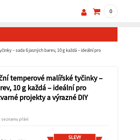
0
inky – sada 6 jasných barev, 10 g každá – ideální pro
ční temperové malířské tyčinky –
rev, 10 g každá – ideální pro
tvarné projekty a výrazné DIY
o seznamu přání
SLEVY