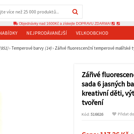
Objednávky nad 1600Kč a získejte DOPRAVU ZDARMA!
NABÍDKY
NEJPRODÁVANĚJŠÍ
VELKOOBCHOD
(851)
›
Temperové barvy
(14)
›
Zářivé fluorescenční temperové malířské tyč
Zářivé fluorescen
sada 6 jasných ba
kreativní děti, vý
tvoření
Přidat d
Kód:
516626