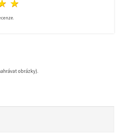
zda
vězdy
3 hvězdy
4 hvězdy
5 hvězdy
cenze.
nahrávat obrázky).