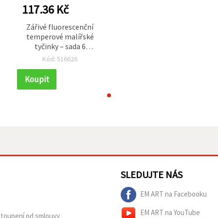
117.36 Kč
Zářivé fluorescenční
temperové malířské
tyčinky – sada 6
jasných barev, 10 g
Kód: 516626
každá – ideální pro
é
kreativní děti, výtvarné
Koupit
projekty a výrazné DIY
tvoření
SLEDUJTE NÁS
EM ART na Facebooku
EM ART na YouTube
dstoupení od smlouvy