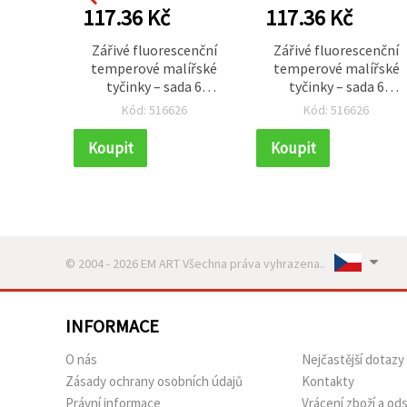
117.36 Kč
117.36 Kč
Zářivé fluorescenční
Zářivé fluorescenční
temperové malířské
temperové malířské
tyčinky – sada 6
tyčinky – sada 6
jasných barev, 10 g
jasných barev, 10 g
Kód: 516626
Kód: 516626
každá – ideální pro
každá – ideální pro
kreativní děti, výtvarné
kreativní děti, výtvarn
Koupit
Koupit
projekty a výrazné DIY
projekty a výrazné DIY
tvoření
tvoření
© 2004 - 2026 EM ART Všechna práva vyhrazena..
INFORMACE
O nás
Nejčastější dotazy
Zásady ochrany osobních údajů
Kontakty
Právní informace
Vrácení zboží a o