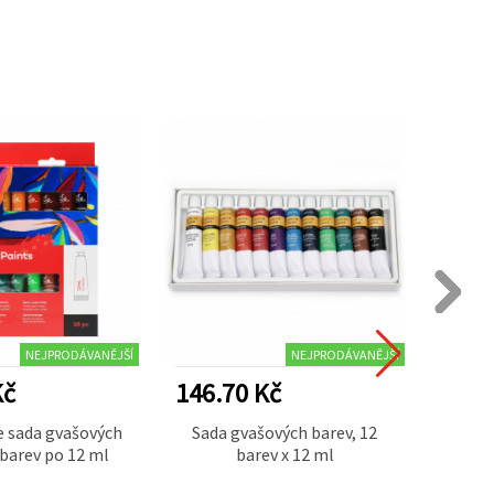
NEJPRODÁVANĚJŠÍ
NEJPRODÁVANĚJŠÍ
Kč
146.70 Kč
110.
 sada gvašových
Sada gvašových barev, 12
Mon
 barev po 12 ml
barev x 12 ml
b