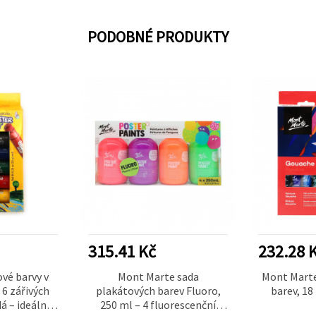
PODOBNÉ PRODUKTY
315.41 Kč
232.28 
vé barvy v
Mont Marte sada
Mont Marte
 6 zářivých
plakátových barev Fluoro,
barev, 18
á – ideální
250 ml – 4 fluorescenční