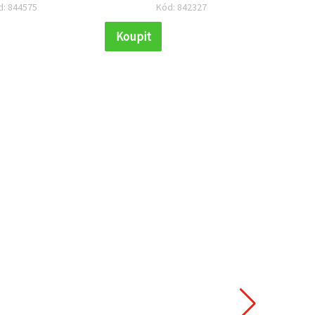
d: 844575
Kód: 842327
Koupit
Koupi