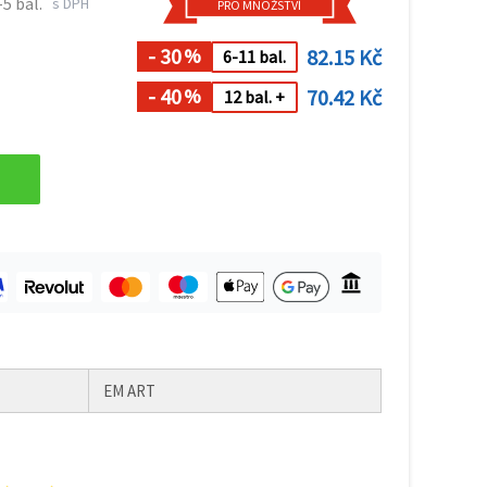
-5 bal.
s DPH
PRO MNOŽSTVÍ
- 30
82.15 Kč
%
6-11 bal.
- 40
70.42 Kč
%
12 bal. +
EM ART