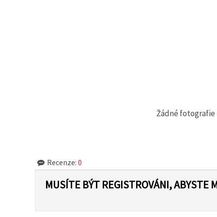
na tlačítko
"Uložit"
Přijmout
vše
Nastavení
Žádné fotografie 
Recenze:
0
MUSÍTE BÝT REGISTROVÁNI, ABYSTE 