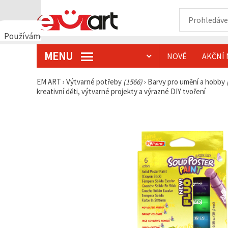
Používáme
cookies
MENU
NOVÉ
AKČNÍ 
🍪
Používáme
cookies a
EM ART
›
Výtvarné potřeby
(1566)
›
Barvy pro umění a hobby
podobné
kreativní děti, výtvarné projekty a výrazné DIY tvoření
technologie,
abychom
zajistili
správné
fungování
webu,
zlepšili vaše
prostředí
při jeho
používání a
s vaším
souhlasem
analyzovali
návštěvnost
a
zobrazovali
relevantnější