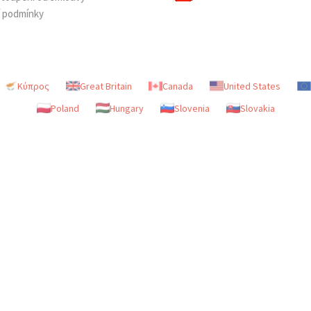
í podmínky
Κύπρος
Great Britain
Canada
United States
Poland
Hungary
Slovenia
Slovakia